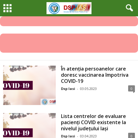
În atenția persoanelor care
doresc vaccinarea împotriva
COVID-19
Dsp Iasi
-
03.05.2023
0
Lista centrelor de evaluare
pacienți COVID existente la
nivelul județului Iași
Dsp Iasi
-
03.04.2023
0