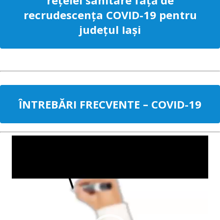
rețelei sanitare față de
recrudescența COVID-19 pentru
județul Iași
ÎNTREBĂRI FRECVENTE – COVID-19
Video
Player