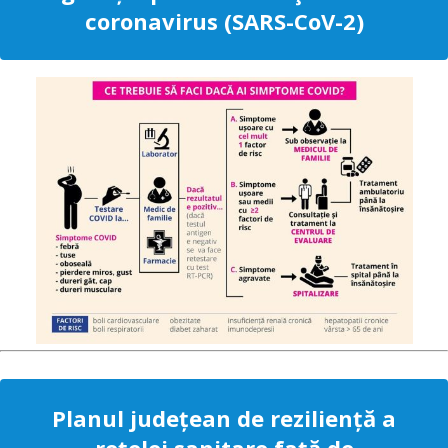
coronavirus (SARS-CoV-2)
Planul județean de reziliență a