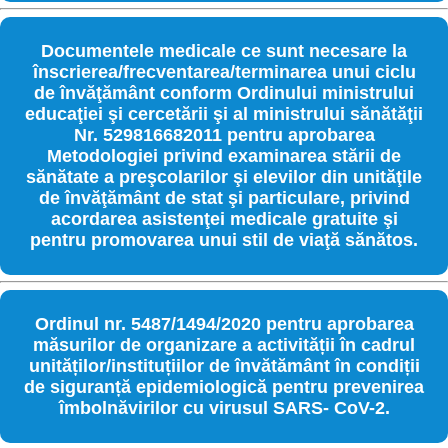
Documentele medicale ce sunt necesare la
înscrierea/frecventarea/terminarea unui ciclu
de învăţământ conform Ordinului ministrului
educaţiei şi cercetării şi al ministrului sănătăţii
Nr. 529816682011 pentru aprobarea
Metodologiei privind examinarea stării de
sănătate a preşcolarilor şi elevilor din unităţile
de învăţământ de stat şi particulare, privind
acordarea asistenţei medicale gratuite şi
pentru promovarea unui stil de viaţă sănătos.
Ordinul nr. 5487/1494/2020 pentru aprobarea
măsurilor de organizare a activității în cadrul
unităților/instituțiilor de învătământ în condiții
de siguranță epidemiologică pentru prevenirea
îmbolnăvirilor cu virusul SARS- CoV-2.