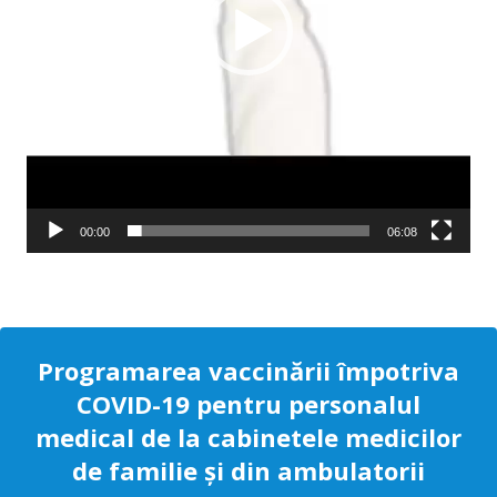
00:00
06:08
Programarea vaccinării împotriva
COVID-19 pentru personalul
medical de la cabinetele medicilor
de familie și din ambulatorii