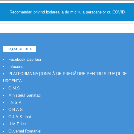
Recomandari privind izolarea la do miciliu a persoanelor cu COVID
Legaturi utile
Facebook Dsp Iasi
Infocons
PLATFORMA NAȚIONALĂ DE PREGĂTIRE PENTRU SITUAȚII DE
URGENȚĂ
O.M.S
Ministerul Sanatatii
I.N.S.P.
C.N.A.S.
C.J.A.S. Iasi
U.M.F. Iasi
Guvernul Romaniei