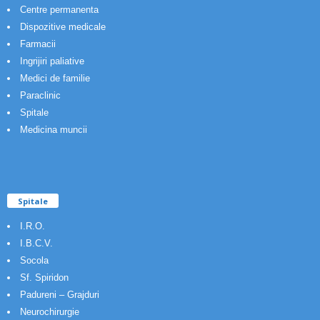
Centre permanenta
Dispozitive medicale
Farmacii
Ingrijiri paliative
Medici de familie
Paraclinic
Spitale
Medicina muncii
Spitale
I.R.O.
I.B.C.V.
Socola
Sf. Spiridon
Padureni – Grajduri
Neurochirurgie