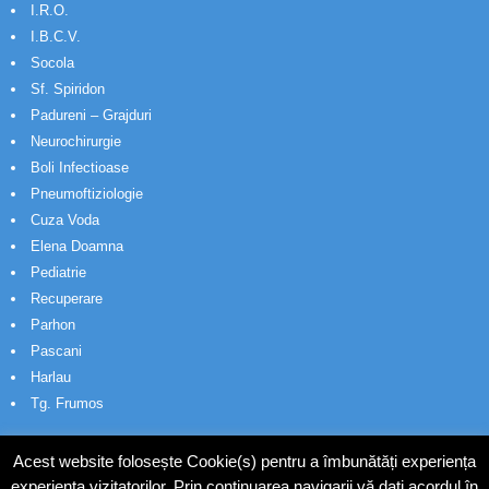
I.R.O.
I.B.C.V.
Socola
Sf. Spiridon
Padureni – Grajduri
Neurochirurgie
Boli Infectioase
Pneumoftiziologie
Cuza Voda
Elena Doamna
Pediatrie
Recuperare
Parhon
Pascani
Harlau
Tg. Frumos
Acest website folosește Cookie(s) pentru a îmbunătăți experiența
experiența vizitatorilor. Prin continuarea navigarii vă dați acordul în