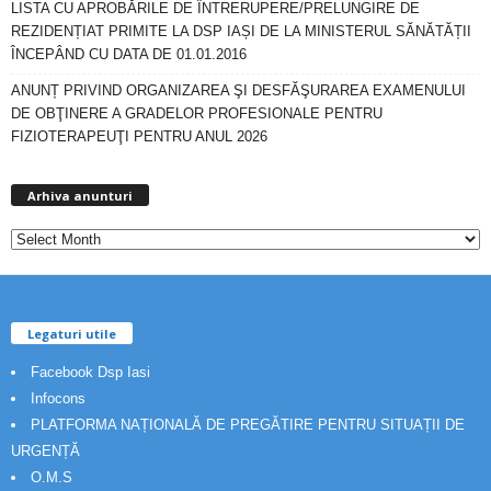
LISTA CU APROBĂRILE DE ÎNTRERUPERE/PRELUNGIRE DE
REZIDENȚIAT PRIMITE LA DSP IAȘI DE LA MINISTERUL SĂNĂTĂȚII
ÎNCEPÂND CU DATA DE 01.01.2016
ANUNȚ PRIVIND ORGANIZAREA ŞI DESFĂŞURAREA EXAMENULUI
DE OBŢINERE A GRADELOR PROFESIONALE PENTRU
FIZIOTERAPEUŢI PENTRU ANUL 2026
Arhiva
anunturi
Arhiva anunturi
Legaturi utile
Facebook Dsp Iasi
Infocons
PLATFORMA NAȚIONALĂ DE PREGĂTIRE PENTRU SITUAȚII DE
URGENȚĂ
O.M.S