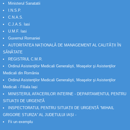
Ministerul Sanatatii
I.N.S.P.
C.N.A.S.
C.J.A.S. Iasi
U.M.F. Iasi
Guvernul Romaniei
AUTORITATEA NAȚIONALĂ DE MANAGEMENT AL CALITĂȚII ÎN
SĂNĂTATE
REGISTRUL C.M.R.
Ordinul Asistenţilor Medicali Generalişti, Moaşelor şi Asistenţilor
Medicali din România
Ordinul Asistenţilor Medicali Generalişti, Moaşelor şi Asistenţilor
Medicali - Filiala Iași
MINISTERUL AFACERILOR INTERNE - DEPARTAMENTUL PENTRU
SITUAȚII DE URGENȚĂ
INSPECTORATUL PENTRU SITUAȚII DE URGENȚĂ “MIHAIL
GRIGORE STURZA” AL JUDETULUI IAȘI -
Fii un exemplu