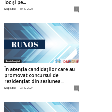
loc și pe...
Dsp Iasi
-
10.10.2025
0
Rezidențiat
În atenția candidaților care au
promovat concursul de
rezidențiat din sesiunea...
Dsp Iasi
-
03.12.2024
0