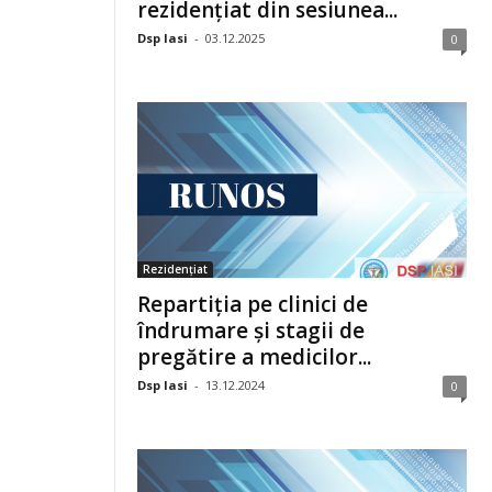
rezidențiat din sesiunea...
Dsp Iasi
-
03.12.2025
0
Rezidențiat
Repartiția pe clinici de
îndrumare și stagii de
pregătire a medicilor...
Dsp Iasi
-
13.12.2024
0