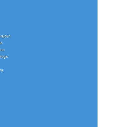
rajduri
ie
ase
logie
na