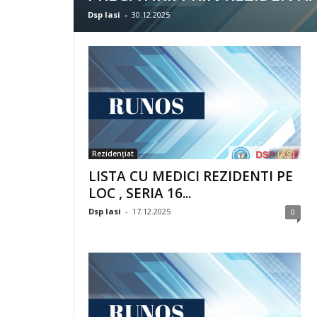
Dsp Iasi
-
30.12.2025
Rezidențiat
LISTA CU MEDICI REZIDENTI PE
LOC , SERIA 16...
Dsp Iasi
-
17.12.2025
0