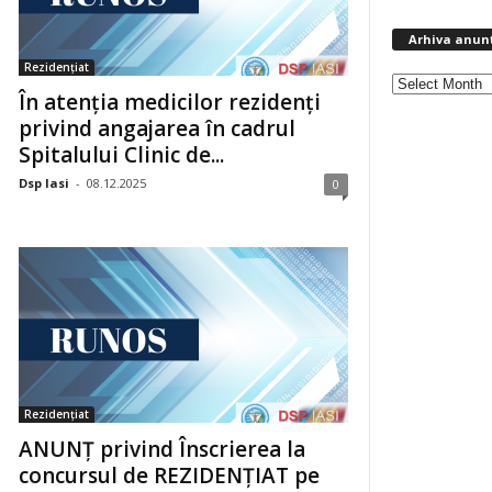
Arhiva anun
Rezidențiat
În atenția medicilor rezidenți
privind angajarea în cadrul
Spitalului Clinic de...
Dsp Iasi
-
08.12.2025
0
Rezidențiat
ANUNȚ privind Înscrierea la
concursul de REZIDENȚIAT pe