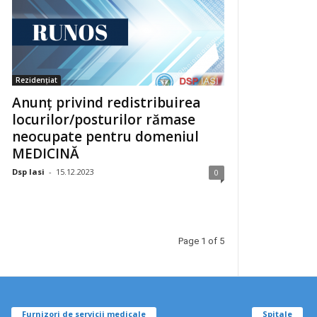
Rezidențiat
Anunț privind redistribuirea
locurilor/posturilor rămase
neocupate pentru domeniul
MEDICINĂ
Dsp Iasi
-
15.12.2023
0
Page 1 of 5
Furnizori de servicii medicale
Spitale