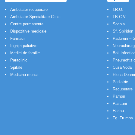
Ambulator recuperare
I.R.O.
Ambulator Specialitate Clinic
I.B.C.V.
Centre permanenta
Socola
Dispozitive medicale
Sf. Spiridon
Farmacii
Padureni – G
Ingrijiri paliative
Neurochirurg
Medici de familie
Boli Infectio
Paraclinic
Pneumoftizio
Spitale
Cuza Voda
Medicina muncii
Elena Doam
Pediatrie
Recuperare
Parhon
Pascani
Harlau
Tg. Frumos