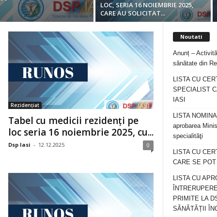
LOC, SERIA 16 NOIEMBRIE 2025,
CARE AU SOLICITAT...
Noutati
Anunț – Activită
sănătate din Re
LISTA CU CER
SPECIALIST C
IASI
Rezidențiat
LISTA NOMINALA
Tabel cu medicii rezidenți pe
aprobarea Minis
loc seria 16 noiembrie 2025, cu...
specialităţi
Dsp Iasi
-
12.12.2025
0
LISTA CU CE
CARE SE POT R
LISTA CU APR
ÎNTRERUPERE
PRIMITE LA D
SĂNĂTĂȚII ÎN