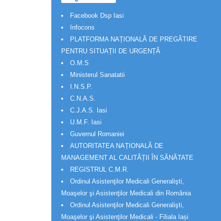
Facebook Dsp Iasi
Infocons
PLATFORMA NAȚIONALĂ DE PREGĂTIRE
PENTRU SITUAȚII DE URGENȚĂ
O.M.S
Ministerul Sanatatii
I.N.S.P.
C.N.A.S.
C.J.A.S. Iasi
U.M.F. Iasi
Guvernul Romaniei
AUTORITATEA NAȚIONALĂ DE
MANAGEMENT AL CALITĂȚII ÎN SĂNĂTATE
REGISTRUL C.M.R.
Ordinul Asistenţilor Medicali Generalişti,
Moaşelor şi Asistenţilor Medicali din România
Ordinul Asistenţilor Medicali Generalişti,
Moaşelor şi Asistenţilor Medicali - Filiala Iași