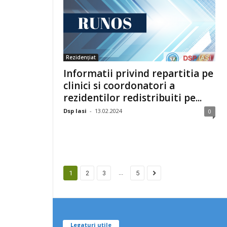
Rezidențiat
Informatii privind repartitia pe
clinici si coordonatori a
rezidentilor redistribuiti pe...
Dsp Iasi
-
13.02.2024
0
...
1
2
3
5
Legaturi utile