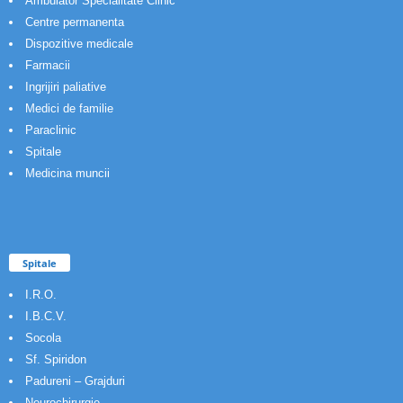
Ambulator Specialitate Clinic
Centre permanenta
Dispozitive medicale
Farmacii
Ingrijiri paliative
Medici de familie
Paraclinic
Spitale
Medicina muncii
Spitale
I.R.O.
I.B.C.V.
Socola
Sf. Spiridon
Padureni – Grajduri
Neurochirurgie