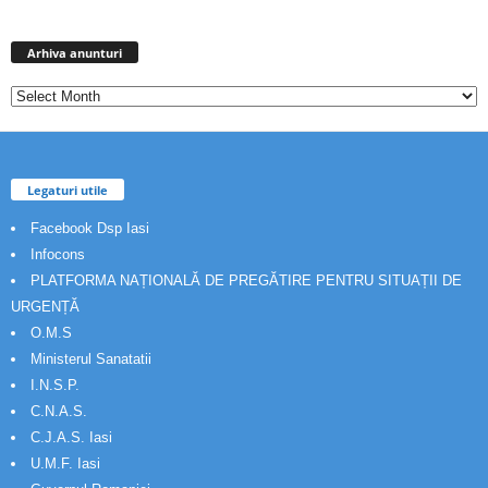
Arhiva
anunturi
Arhiva anunturi
Legaturi utile
Facebook Dsp Iasi
Infocons
PLATFORMA NAȚIONALĂ DE PREGĂTIRE PENTRU SITUAȚII DE
URGENȚĂ
O.M.S
Ministerul Sanatatii
I.N.S.P.
C.N.A.S.
C.J.A.S. Iasi
U.M.F. Iasi