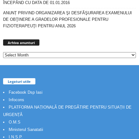
ÎNCEPÂND CU DATA DE 01.01.2016
ANUNȚ PRIVIND ORGANIZAREA ŞI DESFĂŞURAREA EXAMENULUI
DE OBŢINERE A GRADELOR PROFESIONALE PENTRU
FIZIOTERAPEUŢI PENTRU ANUL 2026
Arhiva
anunturi
Arhiva anunturi
Legaturi utile
Facebook Dsp Iasi
Infocons
PLATFORMA NAȚIONALĂ DE PREGĂTIRE PENTRU SITUAȚII DE
URGENȚĂ
O.M.S
Ministerul Sanatatii
I.N.S.P.