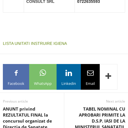
CONSULT SRL
0722635593
LISTA UNITATI INSTRUIRE IGIENA
Facebook
WhatsApp
Linkedin
Email
Previous article
Next article
ANUNT privind
TABEL NOMINAL CU
REZULTATUL FINAL la
APROBARI PRIMITE LA
concursul organizat de
D.S.P. IASI DE LA
Directia de Sanatate
MINISTERUL SANATATII,