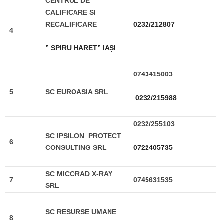
CENTRUL DE
CALIFICARE SI
RECALIFICARE
0232/212807
4
” SPIRU HARET” IAȘI
0743415003
5
SC EUROASIA SRL
0232/215988
0232/255103
SC IPSILON PROTECT
6
CONSULTING SRL
0722405735
SC MICORAD X-RAY
7
0745631535
SRL
SC RESURSE UMANE
8