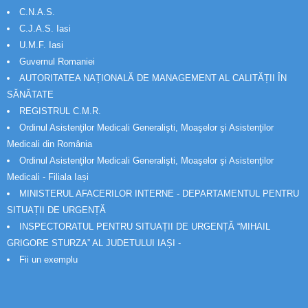
C.N.A.S.
C.J.A.S. Iasi
U.M.F. Iasi
Guvernul Romaniei
AUTORITATEA NAȚIONALĂ DE MANAGEMENT AL CALITĂȚII ÎN
SĂNĂTATE
REGISTRUL C.M.R.
Ordinul Asistenţilor Medicali Generalişti, Moaşelor şi Asistenţilor
Medicali din România
Ordinul Asistenţilor Medicali Generalişti, Moaşelor şi Asistenţilor
Medicali - Filiala Iași
MINISTERUL AFACERILOR INTERNE - DEPARTAMENTUL PENTRU
SITUAȚII DE URGENȚĂ
INSPECTORATUL PENTRU SITUAȚII DE URGENȚĂ “MIHAIL
GRIGORE STURZA” AL JUDETULUI IAȘI -
Fii un exemplu