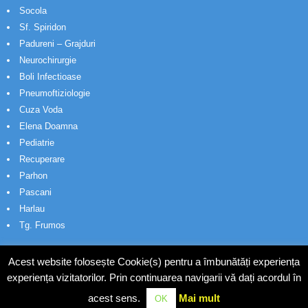
Socola
Sf. Spiridon
Padureni – Grajduri
Neurochirurgie
Boli Infectioase
Pneumoftiziologie
Cuza Voda
Elena Doamna
Pediatrie
Recuperare
Parhon
Pascani
Harlau
Tg. Frumos
Acest website folosește Cookie(s) pentru a îmbunătăți experiența
experiența vizitatorilor. Prin continuarea navigarii vă dați acordul în
acest sens.
Mai mult
OK
© Wakatech