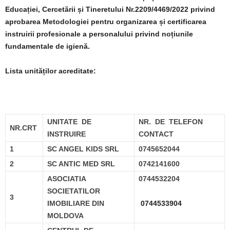
Educației, Cercetării și Tineretului Nr.2209/4469/2022 privind
aprobarea Metodologiei pentru organizarea și certificarea
instruirii profesionale a personalului privind noțiunile
fundamentale de igienă.
Lista unităților acreditate:
UNITATE DE
NR. DE TELEFON
NR.CRT
INSTRUIRE
CONTACT
1
SC ANGEL KIDS SRL
0745652044
2
SC ANTIC MED SRL
0742141600
ASOCIATIA
0744532204
SOCIETATILOR
3
IMOBILIARE DIN
0744533904
MOLDOVA