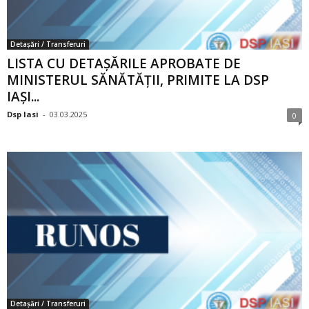
Detașări / Transferuri
LISTA CU DETAȘĂRILE APROBATE DE
MINISTERUL SĂNĂTĂȚII, PRIMITE LA DSP
IAȘI...
Dsp Iasi
-
03.03.2025
0
Detașări / Transferuri