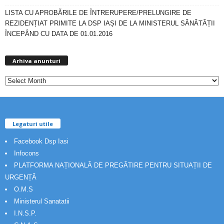
LISTA CU APROBĂRILE DE ÎNTRERUPERE/PRELUNGIRE DE
REZIDENȚIAT PRIMITE LA DSP IAȘI DE LA MINISTERUL SĂNĂTĂȚII
ÎNCEPÂND CU DATA DE 01.01.2016
A
Arhiva anunturi
r
h
i
v
a
a
Legaturi utile
n
u
Facebook Dsp Iasi
n
Infocons
t
PLATFORMA NAȚIONALĂ DE PREGĂTIRE PENTRU SITUAȚII DE
u
r
URGENȚĂ
i
O.M.S
Ministerul Sanatatii
I.N.S.P.