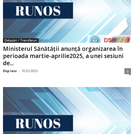
Detașări / Transferuri
Ministerul Sănătății anunță organizarea în
perioada martie-aprilie2025, a unei sesiuni
de...
Dsp Iasi
-
10.03.2025
0