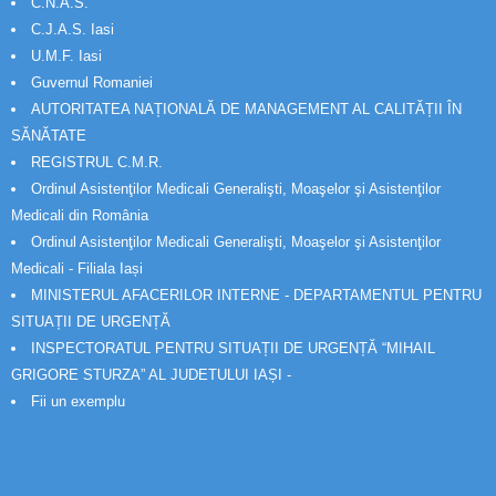
C.N.A.S.
C.J.A.S. Iasi
U.M.F. Iasi
Guvernul Romaniei
AUTORITATEA NAȚIONALĂ DE MANAGEMENT AL CALITĂȚII ÎN
SĂNĂTATE
REGISTRUL C.M.R.
Ordinul Asistenţilor Medicali Generalişti, Moaşelor şi Asistenţilor
Medicali din România
Ordinul Asistenţilor Medicali Generalişti, Moaşelor şi Asistenţilor
Medicali - Filiala Iași
MINISTERUL AFACERILOR INTERNE - DEPARTAMENTUL PENTRU
SITUAȚII DE URGENȚĂ
INSPECTORATUL PENTRU SITUAȚII DE URGENȚĂ “MIHAIL
GRIGORE STURZA” AL JUDETULUI IAȘI -
Fii un exemplu