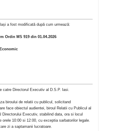
 Iași a fost modificată după cum urmează:
rm Ordin MS 919 din 01.04.2026
t Economic
 catre Directorul Executiv al D.S.P. Iasi.
 biroului de relatii cu publicul, solicitand
e face obiectul audientei, biroul Relatii cu Publicul al
 Directorului Executiv, stabilind data, ora si locul
re orele 10:00 si 12:00, cu exceptia sarbatorilor legale.
care zi a saptamanii lucratoare.