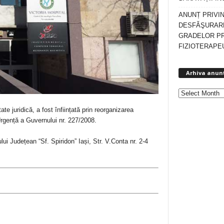
ANUNȚ PRIVI
DESFĂŞURARE
GRADELOR P
FIZIOTERAPEU
Arhiva anun
ate juridică, a fost înființată prin reorganizarea
Urgență a Guvernului nr. 227/2008.
lui Județean “Sf. Spiridon” Iași, Str. V.Conta nr. 2-4