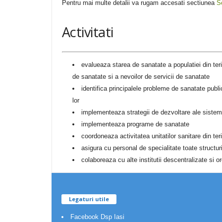
Pentru mai multe detalii va rugam accesati sectiunea
S
Activitati
evalueaza starea de sanatate a populatiei din terit
de sanatate si a nevoilor de servicii de sanatate
identifica principalele probleme de sanatate publ
lor
implementeaza strategii de dezvoltare ale sistem
implementeaza programe de sanatate
coordoneaza activitatea unitatilor sanitare din teri
asigura cu personal de specialitate toate structur
colaboreaza cu alte institutii descentralizate si 
Legaturi utile
Facebook Dsp Iasi