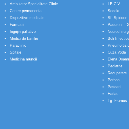
Ambulator Specialitate Clinic
I.B.C.V.
Centre permanenta
Socola
Dispozitive medicale
Sf. Spiridon
Farmacii
Padureni – G
Ingrijiri paliative
Neurochirurg
Medici de familie
Boli Infectio
Paraclinic
Pneumoftizio
Spitale
Cuza Voda
Medicina muncii
Elena Doam
Pediatrie
Recuperare
Parhon
Pascani
Harlau
Tg. Frumos