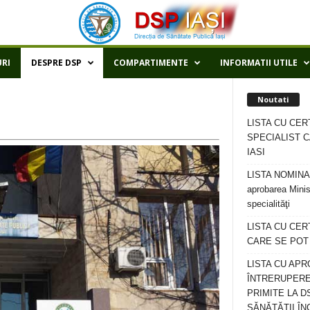
RI
DESPRE DSP
COMPARTIMENTE
INFORMATII UTILE
Noutati
LISTA CU CER
SPECIALIST C
IASI
LISTA NOMINALA
aprobarea Minis
specialităţi
LISTA CU CE
CARE SE POT R
LISTA CU APR
ÎNTRERUPERE
PRIMITE LA D
SĂNĂTĂȚII ÎN