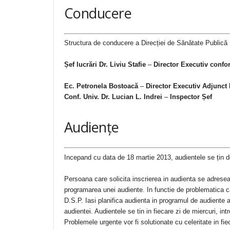
Conducere
Structura de conducere a Direcției de Sănătate Publică
Șef lucrări Dr. Liviu Stafie
–
Director Executiv confo
Ec. Petronela Bostoacă
–
Director Executiv Adjunc
Conf. Univ. Dr. Lucian L. Indrei
–
Inspector Șef
Audiențe
Incepand cu data de 18 martie 2013, audientele se țin de
Persoana care solicita inscrierea in audienta se adreseaza
programarea unei audiente. In functie de problematica car
D.S.P. Iasi planifica audienta in programul de audiente al
audientei. Audientele se tin in fiecare zi de miercuri, int
Problemele urgente vor fi solutionate cu celeritate in fie