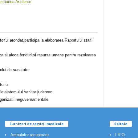
ectiunea Audiente
oriul arondat,participa la elaborarea Raportului starii
ica si aloca fonduri si resurse umane pentru rezolvarea
ului de sanatate
toriu
ile sistemului sanitar judetean
organizatii neguvernamentale
Furnizori de servicii medicale
Spitale
Ambulator recuperare
I.R.O.