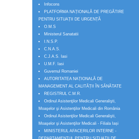
Infocons
PLATFORMA NAȚIONALĂ DE PREGĂTIRE
PENTRU SITUAȚII DE URGENȚĂ
O.M.S
Ministerul Sanatatii
I.N.S.P.
C.N.A.S.
C.J.A.S. Iasi
U.M.F. Iasi
Guvernul Romaniei
AUTORITATEA NAȚIONALĂ DE
MANAGEMENT AL CALITĂȚII ÎN SĂNĂTATE
REGISTRUL C.M.R.
Ordinul Asistenţilor Medicali Generalişti,
Moaşelor şi Asistenţilor Medicali din România
Ordinul Asistenţilor Medicali Generalişti,
Moaşelor şi Asistenţilor Medicali - Filiala Iași
MINISTERUL AFACERILOR INTERNE -
DEPARTAMENTUL PENTRU SITUAȚII DE