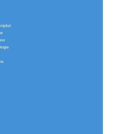
rajduri
ie
ase
logie
na