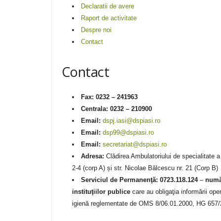
Declaratii de avere
Raport de activitate
Despre noi
Contact
Contact
Fax: 0232 – 241963
Centrala: 0232 – 210900
Email:
dspj.iasi@dspiasi.ro
Email:
dsp99@dspiasi.ro
Email:
secretariat@dspiasi.ro
Adresa:
Clădirea Ambulatoriului de specialitate a 
2-4 (corp A) și str. Nicolae Bălcescu nr. 21 (Corp B)
Serviciul de Permanenţă: 0723.118.124
–
număr
instituţiilor publice
care au obligaţia informării ope
igienă reglementate de OMS 8/06.01.2000, HG 657