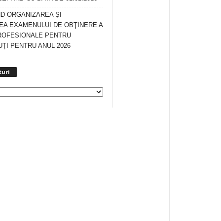
ND ORGANIZAREA ŞI
A EXAMENULUI DE OBŢINERE A
ROFESIONALE PENTRU
ŢI PENTRU ANUL 2026
Arhiva
turi
anunturi