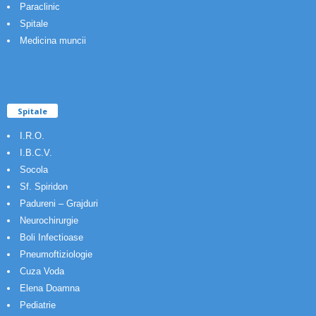
Paraclinic
Spitale
Medicina muncii
Spitale
I.R.O.
I.B.C.V.
Socola
Sf. Spiridon
Padureni – Grajduri
Neurochirurgie
Boli Infectioase
Pneumoftiziologie
Cuza Voda
Elena Doamna
Pediatrie