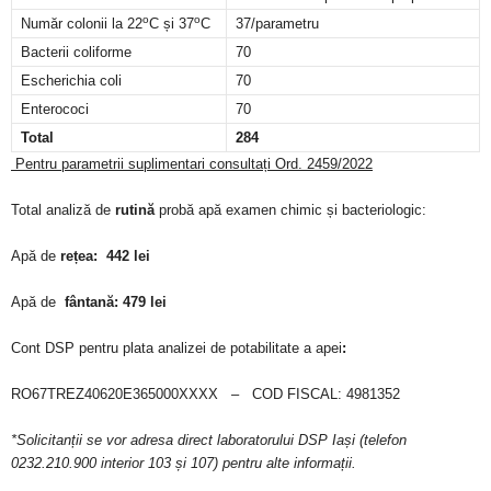
o
o
Număr colonii la 22
C și 37
C
37/parametru
Bacterii coliforme
70
Escherichia coli
70
Enterococi
70
Total
284
Pentru parametrii suplimentari consultați Ord. 2459/2022
Total analiză de
rutină
probă apă examen chimic și bacteriologic:
Apă de
rețea: 442 lei
Apă de
fântană:
479 lei
Cont DSP pentru plata analizei de potabilitate a apei
:
RO67TREZ40620E365000XXXX – COD FISCAL: 4981352
*Solicitanții se vor adresa direct laboratorului DSP Iași (telefon
0232.210.900 interior 103 și 107) pentru alte informații.