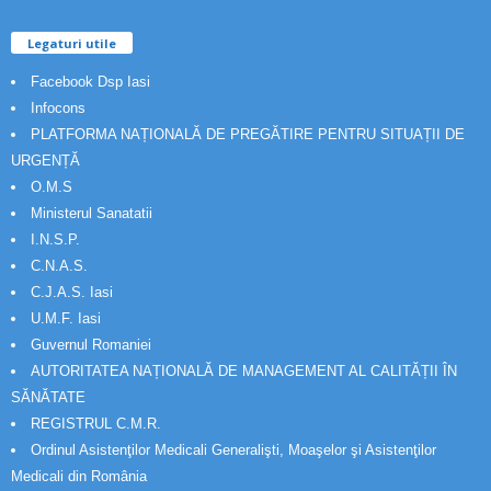
Legaturi utile
Facebook Dsp Iasi
Infocons
PLATFORMA NAȚIONALĂ DE PREGĂTIRE PENTRU SITUAȚII DE
URGENȚĂ
O.M.S
Ministerul Sanatatii
I.N.S.P.
C.N.A.S.
C.J.A.S. Iasi
U.M.F. Iasi
Guvernul Romaniei
AUTORITATEA NAȚIONALĂ DE MANAGEMENT AL CALITĂȚII ÎN
SĂNĂTATE
REGISTRUL C.M.R.
Ordinul Asistenţilor Medicali Generalişti, Moaşelor şi Asistenţilor
Medicali din România