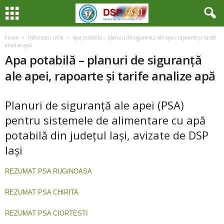
Home
Informatii utile
Apa potabilă – planuri de siguranță ale apei, rapoarte și tarife
analize apă
Apa potabilă – planuri de siguranță
ale apei, rapoarte și tarife analize apă
Planuri de siguranță ale apei (PSA)
pentru sistemele de alimentare cu apă
potabilă din județul Iași, avizate de DSP
Iași
REZUMAT PSA RUGINOASA
REZUMAT PSA CHIRITA
REZUMAT PSA CIORTESTI