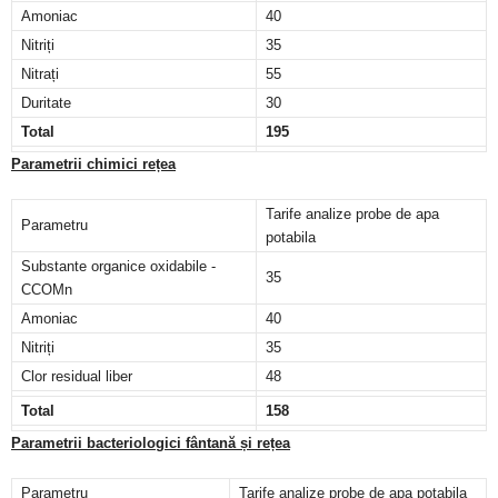
Amoniac
40
Nitriți
35
Nitrați
55
Duritate
30
Total
195
Parametrii chimici rețea
Tarife analize probe de apa
Parametru
potabila
Substante organice oxidabile -
35
CCOMn
Amoniac
40
Nitriți
35
Clor residual liber
48
Total
158
Parametrii bacteriologici fântană și rețea
Parametru
Tarife analize probe de apa potabila