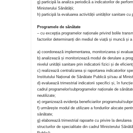
g) participă la analiza periodică a indicatorilor de perfor
Ministerului Sănătății;
h) participă la evaluarea activității unităților sanitare cu 
Programele de sănătate
– cu excepția programelor naționale privind bolile transm
factorilor determinanți din mediul de viață și muncă și 
a) coordonează implementarea, monitorizarea și evaluare
b) analizează și monitorizează modul de derulare a pro
nivelul unității sanitare prin indicatorii fizici și de efici
c) realizează centralizarea și raportarea indicatorilor spec
Institutului Național de Sănătate Publică și/sau al Minist
d) evaluează trimestrial indicatorii specifici și, în funcți
cadrul programelor/subprogramelor naționale de sănătat
neutilizate;
e) organizează evidența beneficiarilor programului/subp
f) urmărește modul de utilizare a fondurilor alocate pen
sănătate;
g) elaborează trimestrial rapoarte cu privire la derulare
structurilor de specialitate din cadrul Ministerului Sănăt
Publică;