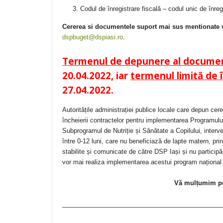
Codul de înregistrare fiscală – codul unic de înregi
Cererea si documentele suport mai sus mentionate vo
dspbuget@dspiasi.ro
.
Termenul de depunere al docume
20.04.2022, iar
termenul limită de 
27.04.2022.
Autoritățile administrației publice locale care depun ce
încheierii contractelor pentru implementarea Programului
Subprogramul de Nutriție și Sănătate a Copilului, interven
între 0-12 luni, care nu beneficiază de lapte matern, pri
stabilite și comunicate de către DSP Iași și nu participă
vor mai realiza implementarea acestui program național
Vă mulțumim pe
______________________________________________