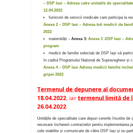
– DSP Iasi – Adresa catre unitatile de specialita
12.04.2022
furnizorii de servicii medicale care participa la 
Anexa 2 – DSP Iasi – Adresa toti medicii de fami
2022
maternități –
Anexa 3:
Anexa 3 -DSP Iasi – Adre
program
medicii de familie selectați de DSP Iași să partic
în cadrul Programului Național de Supraveghere și con
Anexa 4 – DSP Iasi Adresa medicii familie inchei
gripei 2022
Termenul de depunere
al docume
18.04.2022
, iar
termenul limită de 
26.04.2022
.
Unitățile de specialitate care depun cererile însotite d
necesare încheierii contractelor pentru implementarea p
cele stabilite și comunicate de către DSP Iași și nu parti