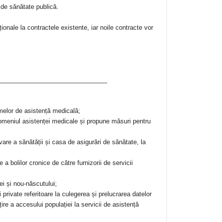
 de sănătate publică.
ionale la contractele existente, iar noile contracte vor
_______________________________
melor de asistență medicală;
n domeniul asistenței medicale și propune măsuri pentru
are a sănătății și casa de asigurări de sănătate, la
a bolilor cronice de către furnizorii de servicii
i și nou-născutului;
i private referitoare la culegerea și prelucrarea datelor
re a accesului populației la servicii de asistență