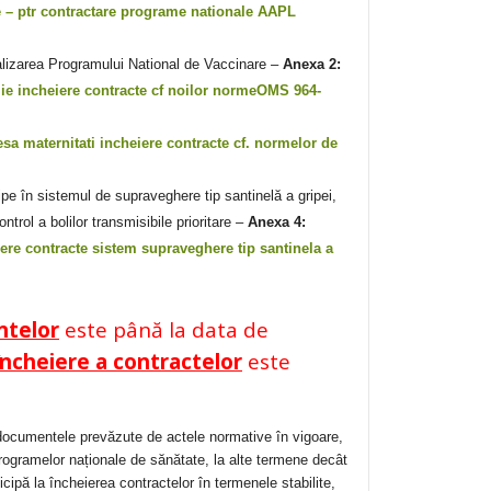
te – ptr contractare programe nationale AAPL
realizarea Programului National de Vaccinare –
Anexa 2:
lie incheiere contracte cf noilor normeOMS 964-
sa maternitati incheiere contracte cf. normelor de
ipe în sistemul de supraveghere tip santinelă a gripei,
trol a bolilor transmisibile prioritare –
Anexa 4:
ere contracte sistem supraveghere tip santinela a
ntelor
este până la data de
încheiere a contractelor
este
e documentele prevăzute de actele normative în vigoare,
rogramelor naționale de sănătate, la alte termene decât
cipă la încheierea contractelor în termenele stabilite,