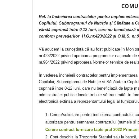
COMU
Ref. la încheierea contractelor pentru implementare
Copilului, Subprogramul de Nutriție și Sănătate a Copi
vârstă cuprinsă între 0-12 luni, care nu beneficiază 
conform prevederilor H.G.nr.423/2022 și O.M.S. nr.
Vă aducem la cunoștință că au fost publicate în Monitor
nr.423/2022 privind aprobarea programelor naționale de s
nr.964/2022 privind aprobarea Normelor tehnice de reali
În vederea încheierii contractelor pentru implementarea
Copilului, Subprogramul de Nutriție și Sănătate a Copilului
cuprinsă între 0-12 luni, care nu beneficiază de lapte mat
administrației publice locale trebuie să transmită, în fo
electronică extinsă a reprezentantului legal al furnizoru
Cerere/solicitare pentru încheierea contractului c
autorizate pentru semnarea contractului (numele și 
Cerere contract furnizare lapte praf 2022 Primarii
Cont deschis la Trezoreria Statului sau la bancă, po