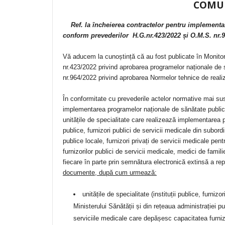
COMU
Ref. la încheierea contractelor pentru implement
conform prevederilor H.G.nr.423/2022 și O.M.S. nr.
Vă aducem la cunoștință că au fost publicate în Monitor
nr.423/2022 privind aprobarea programelor naționale de s
nr.964/2022 privind aprobarea Normelor tehnice de reali
În conformitate cu prevederile actelor normative mai sus
implementarea programelor naționale de sănătate public
unitățile de specialitate care realizează implementarea p
publice, furnizori publici de servicii medicale din subord
publice locale, furnizori privați de servicii medicale pe
furnizorilor publici de servicii medicale, medici de famil
fiecare în parte prin semnătura electronică extinsă a repr
documente, după cum urmează
:
unitățile de specialitate (instituții publice, furniz
Ministerului Sănătății și din rețeaua administrației pu
serviciile medicale care depășesc capacitatea furnizo