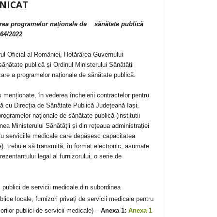
NICAT
area programelor naționale de sănătate publică
964/2022
ul Oficial al României, Hotărârea Guvernului
ănătate publică și Ordinul Ministerului Sănătății
zare a programelor naționale de sănătate publică.
 menționate, în vederea încheierii contractelor pentru
ă cu Direcția de Sănătate Publică Județeană Iași,
rogramelor naționale de sănătate publică (institutii
inea Ministerului Sănătății și din rețeaua administrației
ntru serviciile medicale care depășesc capacitatea
ie), trebuie să transmită, în format electronic, asumate
ezentantului legal al furnizorului, o serie de
ori publici de servicii medicale din subordinea
blice locale, furnizori privați de servicii medicale pentru
rilor publici de servicii medicale) –
Anexa 1:
Anexa 1