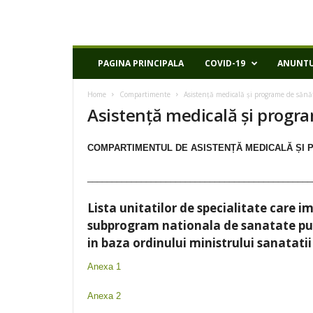
D
PAGINA PRINCIPALA
COVID-19
ANUNTU
S
P
Home
Compartimente
Asistență medicală și programe de sănă
I
Asistență medicală și progr
a
s
i
COMPARTIMENTUL DE ASISTENȚĂ MEDICALĂ ȘI
______________________________________________
Lista unitatilor de specialitate care
subprogram nationala de sanatate pub
in baza ordinului ministrului sanatatii
Anexa 1
Anexa 2