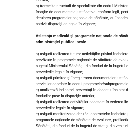
h) transmite structurii de specialitate din cadrul Ministe
însoțite de documentele justificative, conform legii, pen
derularea programelor naționale de sănătate, cu încadrare
potrivit dispozițiilor legale în vigoare;
Asistența medicală și programele naționale de sănătat
administrației publice locale
a) asigură realizarea tuturor activităților privind încheie
prevăzute în programele naționale de sănătate de evaluar
bugetul Ministerului Sănătății, din fonduri de la bugetul d
prevederile legale în vigoare;
b) asigură primirea și înregistrarea documentelor justifi
serviciilor acordate în cadrul programelor/subprogramelo
c) analizează indicatorii prezentați în decontul înaintat 
fondurilor puse la dispoziție anterior;
d) asigură realizarea activităților necesare în vederea lic
prevederilor legale în vigoare;
e) asigură monitorizarea derulării contractelor încheiate 
programele naționale de sănătate de evaluare, profilactic
Sănătății, din fonduri de la bugetul de stat și din venituri 