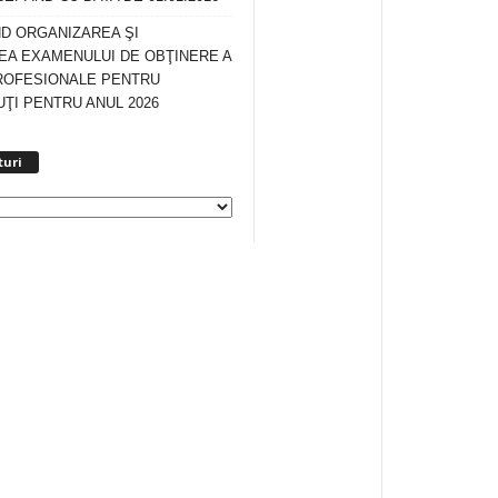
ND ORGANIZAREA ŞI
A EXAMENULUI DE OBŢINERE A
ROFESIONALE PENTRU
ŢI PENTRU ANUL 2026
Arhiva
turi
anunturi