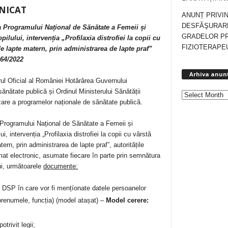
NICAT
ANUNȚ PRIVI
DESFĂŞURARE
a
Programului Național de Sănătate a Femeii și
GRADELOR P
lului, intervenția „Profilaxia distrofiei la copii cu
FIZIOTERAPEU
de lapte matern, prin administrarea de lapte praf
”
964/2022
Arhiva anun
ul Oficial al României Hotărârea Guvernului
ănătate publică și Ordinul Ministerului Sănătății
zare a programelor naționale de sănătate publică.
 Programului Național de Sănătate a Femeii și
, intervenția „Profilaxia distrofiei la copii cu vârstă
ern, prin administrarea de lapte praf”, autoritățile
rmat electronic, asumate fiecare în parte prin semnătura
lui, următoarele
documente
:
u DSP în care vor fi mențíonate datele persoanelor
prenumele, funcția) (model atașat) –
Model cerere:
trivit legii;