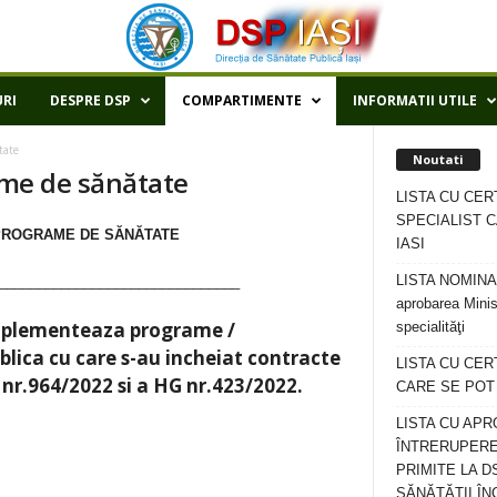
RI
DESPRE DSP
COMPARTIMENTE
INFORMATII UTILE
tate
Noutati
ame de sănătate
LISTA CU CER
SPECIALIST C
 PROGRAME DE SĂNĂTATE
IASI
LISTA NOMINALA
_______________________________
aprobarea Minis
 implementeaza programe /
specialităţi
lica cu care s-au incheiat contracte
LISTA CU CE
 nr.964/2022 si a HG nr.423/2022.
CARE SE POT R
LISTA CU APR
ÎNTRERUPERE
PRIMITE LA D
SĂNĂTĂȚII ÎN