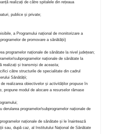
manță realizați de către spitalele din rețeaua
paturi, publice și private;
isibile, a Programului național de monitorizare a
a programelor de promovare a sănătății)
a programelor naționale de sănătate la nivel județean;
gramelor/subprogramelor naționale de sănătate la
ență realizați și transmiși de aceasta;
ifici către structurile de specialitate din cadrul
erului Sănătății;
e de realizarea obiectivelor și activităților propuse în
e, propune modul de alocare a resurselor rămase
rogramului;
tru derularea programelor/subprogramelor naționale de
a programelor naționale de sănătate și le înaintează
ății sau, după caz, al Institutului Național de Sănătate