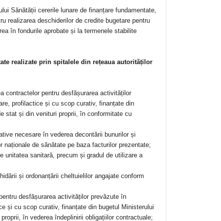
rului Sănătății cererile lunare de finanțare fundamentate,
tru realizarea deschiderilor de credite bugetare pentru
a în fondurile aprobate și la termenele stabilite
e realizate prin spitalele din rețeaua autorităților
rea contractelor pentru desfășurarea activităților
e, profilactice și cu scop curativ, finanțate din
e stat și din venituri proprii, în conformitate cu
cative necesare în vederea decontării bunurilor și
r naționale de sănătate pe baza facturilor prezentate;
de unitatea sanitară, precum și gradul de utilizare a
hidării și ordonanțării cheltuielilor angajate conform
pentru desfășurarea activităților prevăzute în
e și cu scop curativ, finanțate din bugetul Ministerului
proprii, în vederea îndeplinirii obligațiilor contractuale;