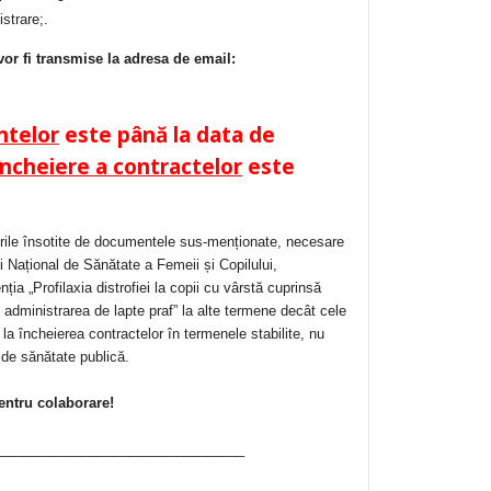
strare;.
r fi transmise la adresa de email:
ntelor
este până la data de
încheiere a contractelor
este
rerile însotite de documentele sus-menționate, necesare
 Național de Sănătate a Femeii și Copilului,
ția „Profilaxia distrofiei la copii cu vârstă cuprinsă
n administrarea de lapte praf” la alte termene decât cele
 la încheierea contractelor în termenele stabilite, nu
 de sănătate publică.
ntru colaborare!
________________________________