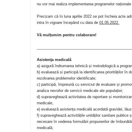
nu vor mai realiza implementarea programelor naționale
Precizam că în luna aprilie 2022 se pot încheia acte adiț
intra în vigoare începând cu data de
01.05.2022.
Vă mulțumim pentru colaborare!
______________________________________________
Asistenţa medicală
a) asigură îndrumarea tehnică și metodologică a progra
b) evaluează și participă la identificarea priorităților î
rezolvarea problemelor identificate;
c) participă, împreună cu serviciul de evaluare și promov
analiza nevoilor de servicii medicale ale populației;
d) supraveghează activitatea de raportare și monitorizare 
medicale;
e) evaluează asistența medicală acordată gravidei, lăuze
f) supraveghează activitățile unităților sanitare publice ș
necesare în vederea formulării propunerilor de îmbunătăți
medicală;