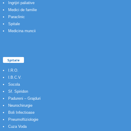
Ingrijiri paliative
Medici de familie
Paraclinic
Spitale
Medicina muncii
Spitale
I.R.O.
I.B.C.V.
Socola
Sf. Spiridon
Padureni – Grajduri
Neurochirurgie
Boli Infectioase
Pneumoftiziologie
Cuza Voda