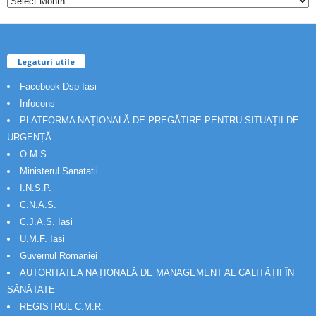
Legaturi utile
Facebook Dsp Iasi
Infocons
PLATFORMA NAȚIONALĂ DE PREGĂTIRE PENTRU SITUAȚII DE
URGENȚĂ
O.M.S
Ministerul Sanatatii
I.N.S.P.
C.N.A.S.
C.J.A.S. Iasi
U.M.F. Iasi
Guvernul Romaniei
AUTORITATEA NAȚIONALĂ DE MANAGEMENT AL CALITĂȚII ÎN
SĂNĂTATE
REGISTRUL C.M.R.