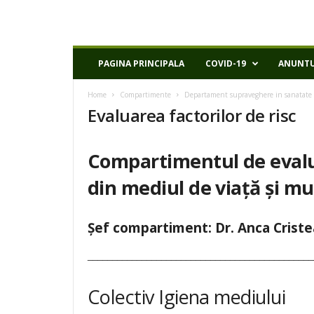
D
PAGINA PRINCIPALA
COVID-19
ANUNTU
S
P
Home
Compartimente
Departament supraveghere in sanatate 
I
Evaluarea factorilor de risc
a
s
i
Compartimentul de evalua
din mediul de viață și m
Șef compartiment: Dr. Anca Criste
______________________________________________
Colectiv Igiena mediului