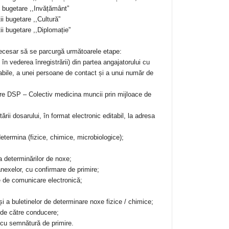
i bugetare ,,Invățământ”
i bugetare ,,Cultură”
ii bugetare ,,Diplomație”
necesar să se parcurgă următoarele etape:
 în vederea înregistrării) din partea angajatorului cu
cabile, a unei persoane de contact și a unui număr de
tre DSP – Colectiv medicina muncii prin mijloace de
rii dosarului, în format electronic editabil, la adresa
determina (fizice, chimice, microbiologice);
ea determinărilor de noxe;
nexelor, cu confirmare de primire;
ce de comunicare electronică;
și a buletinelor de determinare noxe fizice / chimice;
 de către conducere;
 cu semnătură de primire.