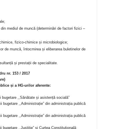
ale;
 din mediul de muncă (determinări de factori fizici –
chimice, fizico-chimice și microbiologice;
ilor de muncă, întocmirea și eliberarea buletinelor de
sultanță și prestații de specialitate.
ru nr. 153 / 2017
are)
blice și a HG-urilor aferente:
i bugetare ,,Sănătate și asistență socială”
i bugetare ,,Administrație” din administrația publică
i bugetare ,,Administrație” din administrația publică
i bugetare ,,Justiție” și Curtea Constituțională;