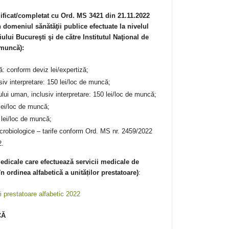
ficat/completat cu Ord. MS 3421 din 21.11.2022
în domeniul sănătăţii publice efectuate la nivelul
ului Bucureşti şi de către Institutul Naţional de
 muncă):
ă: conform deviz lei/expertiză;
siv interpretare: 150 lei/loc de muncă;
lui uman, inclusiv interpretare: 150 lei/loc de muncă;
 lei/loc de muncă;
 lei/loc de muncă;
icrobiologice – tarife conform Ord. MS nr. 2459/2022
2.
medicale
care efectuează servicii medicale de
în ordinea alfabetică a unităților prestatoare)
:
ți prestatoare alfabetic 2022
CĂ