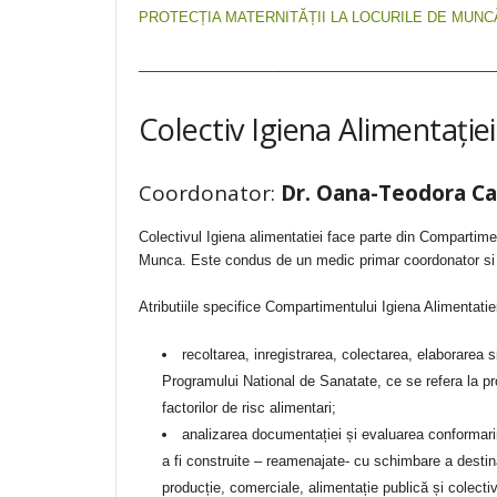
PROTECȚIA MATERNITĂȚII LA LOCURILE DE MUNC
______________________________________________
Colectiv Igiena Alimentației
Coordonator:
Dr. Oana-Teodora Ca
Colectivul Igiena alimentatiei face parte din Compartime
Munca. Este condus de un medic primar coordonator si are
Atributiile specifice Compartimentului Igiena Alimentatie
recoltarea, inregistrarea, colectarea, elaborarea s
Programului National de Sanatate, ce se refera la pro
factorilor de risc alimentari;
analizarea documentației și evaluarea conformarii
a fi construite – reamenajate- cu schimbare a destina
producție, comerciale, alimentație publică și colectivă