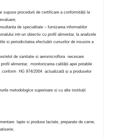
ar supuse procedurii de certificare a conformității la
 evaluare;
onsultanta de specialitate – furnizarea informatiilor
onalului intr-un obiectiv cu profil alimentar, la analizele
ile si periodicitatea efectuării cursurilor de insusire a
ea testelot de sanitatie si aeromicroflora necesare
profil alimentar, monitorizarea calității apei potabile
entar, conform HG 974/2004 actualizată și a produselor
urile metodologice superioare si cu alte instituții
imentare: lapte si produse lactate, preparate de carne,
atiserie;