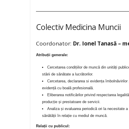
________________________________________
Colectiv Medicina Muncii
Coordonator:
Dr. Ionel Tanasă –
me
Atribuții generale:
Cercetarea condițiilor de muncă din unități public
stării de sănătate a lucrătorilor.
Cercetarea, declararea si evidența îmbolnăvirilor 
evidență cu boală profesională.
Eliberarea notificărilor privind respectarea legalită
producție și prestatoare de servicii.
Analiza și evaluarea periodică ori la necesitate a c
sănătății în relație cu mediul de muncă.
Relații cu publicul: