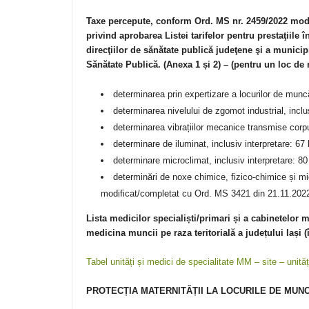
Taxe percepute, conform Ord. MS nr. 2459/2022 modi
privind aprobarea Listei tarifelor pentru prestaţiile 
direcţiilor de sănătate publică judeţene şi a municipi
Sănătate Publică. (Anexa 1 și 2) – (pentru un loc de
determinarea prin expertizare a locurilor de munc
determinarea nivelului de zgomot industrial, inclu
determinarea vibrațiilor mecanice transmise corpu
determinare de iluminat, inclusiv interpretare: 67
determinare microclimat, inclusiv interpretare: 80
determinări de noxe chimice, fizico-chimice și m
modificat/completat cu Ord. MS 3421 din 21.11.202
Lista medicilor specialiști/primari și a cabinetelor 
medicina muncii pe raza teritorială a județului Iași (
Tabel unități și medici de specialitate MM – site – unită
PROTECȚIA MATERNITĂȚII LA LOCURILE DE MUN