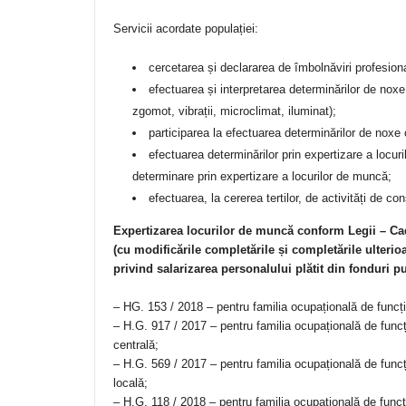
Servicii acordate populației:
cercetarea și declararea de îmbolnăviri profesion
efectuarea și interpretarea determinărilor de noxe
zgomot, vibrații, microclimat, iluminat);
participarea la efectuarea determinărilor de noxe 
efectuarea determinărilor prin expertizare a locur
determinare prin expertizare a locurilor de muncă;
efectuarea, la cererea tertilor, de activități de con
Expertizarea locurilor de muncă conform Legii – Cad
(cu modificările completările și completările ulterio
privind salarizarea personalului plătit din fonduri pu
– HG. 153 / 2018 – pentru familia ocupațională de funcți
– H.G. 917 / 2017 – pentru familia ocupațională de funcți
centrală;
– H.G. 569 / 2017 – pentru familia ocupațională de funcți
locală;
– H.G. 118 / 2018 – pentru familia ocupațională de funcți