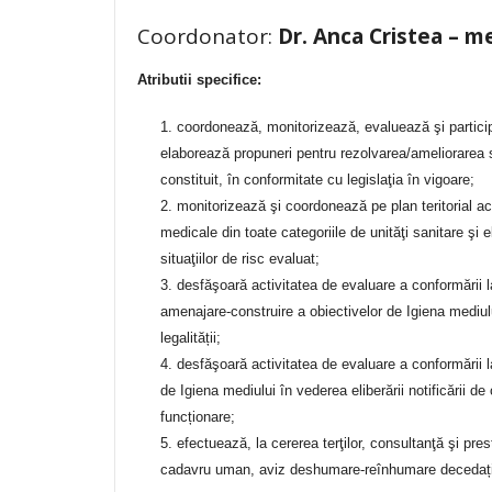
Coordonator:
Dr. Anca Cristea – m
Atributii specifice:
coordonează, monitorizează, evaluează şi participă l
elaborează propuneri pentru rezolvarea/ameliorarea sit
constituit, în conformitate cu legislaţia în vigoare;
monitorizează şi coordonează pe plan teritorial act
medicale din toate categoriile de unităţi sanitare şi
situaţiilor de risc evaluat;
desfăşoară activitatea de evaluare a conformării l
amenajare-construire a obiectivelor de Igiena mediului
legalității;
desfăşoară activitatea de evaluare a conformării l
de Igiena mediului în vederea eliberării notificării de 
funcționare;
efectuează, la cererea terţilor, consultanţă şi pres
cadavru uman, aviz deshumare-reînhumare decedați;