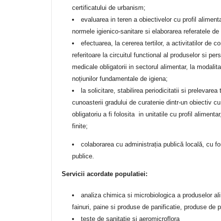
certificatului de urbanism;
evaluarea in teren a obiectivelor cu profil aliment
normele igienico-sanitare si elaborarea referatele de
efectuarea, la cererea tertilor, a activitatilor de c
referitoare la circuitul functional al produselor si pers
medicale obligatorii in sectorul alimentar, la modalitat
noțiunilor fundamentale de igiena;
la solicitare, stabilirea periodicitatii si prelevar
cunoasterii gradului de curatenie dintr-un obiectiv cu 
obligatoriu a fi folosita in unitatile cu profil alim
finite;
colaborarea cu administrația publică locală, cu for
publice.
Servicii acordate populatiei:
analiza chimica si microbiologica a produselor al
fainuri, paine si produse de panificatie, produse de p
teste de sanitatie si aeromicroflora