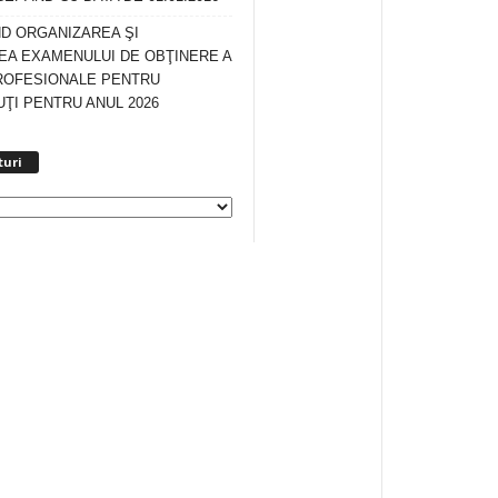
ND ORGANIZAREA ŞI
A EXAMENULUI DE OBŢINERE A
ROFESIONALE PENTRU
ŢI PENTRU ANUL 2026
Arhiva
turi
anunturi