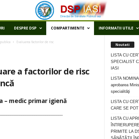
RI
DESPRE DSP
COMPARTIMENTE
INFORMATII UTILE
publica
Evaluarea factorilor de risc
Noutati
LISTA CU CER
SPECIALIST C
re a factorilor de risc
IASI
LISTA NOMINALA
uncă
aprobarea Minis
specialităţi
a – medic primar igienă
LISTA CU CE
CARE SE POT R
_____________________________
LISTA CU APR
ÎNTRERUPERE
PRIMITE LA D
SĂNĂTĂȚII ÎN