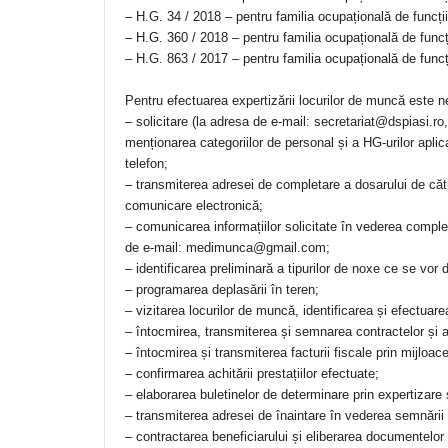
– H.G. 34 / 2018 – pentru familia ocupațională de funcți
– H.G. 360 / 2018 – pentru familia ocupațională de funcți
– H.G. 863 / 2017 – pentru familia ocupațională de funcț
Pentru efectuarea expertizării locurilor de muncă este 
– solicitare (la adresa de e-mail: secretariat@dspiasi.ro,
menționarea categoriilor de personal și a HG-urilor apli
telefon;
– transmiterea adresei de completare a dosarului de că
comunicare electronică;
– comunicarea informațiilor solicitate în vederea completă
de e-mail: medimunca@gmail.com;
– identificarea preliminară a tipurilor de noxe ce se vor 
– programarea deplasării în teren;
– vizitarea locurilor de muncă, identificarea și efectuar
– întocmirea, transmiterea și semnarea contractelor și a
– întocmirea și transmiterea facturii fiscale prin mijloa
– confirmarea achitării prestațiilor efectuate;
– elaborarea buletinelor de determinare prin expertizare 
– transmiterea adresei de înaintare în vederea semnării
– contractarea beneficiarului și eliberarea documentelor