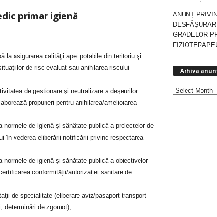
edic primar igienă
ANUNȚ PRIVI
DESFĂŞURARE
GRADELOR P
FIZIOTERAPEU
a asigurarea calităţii apei potabile din teritoriu şi
uaţiilor de risc evaluat sau anihilarea riscului
Arhiva anun
ivitatea de gestionare şi neutralizare a deşeurilor
 elaborează propuneri pentru anihilarea/ameliorarea
a normele de igienă şi sănătate publică a proiectelor de
 în vederea eliberării notificării privind respectarea
a normele de igienă şi sănătate publică a obiectivelor
certificarea conformității/autorizației sanitare de
taţii de specialitate (eliberare aviz/pasaport transport
 determinări de zgomot);