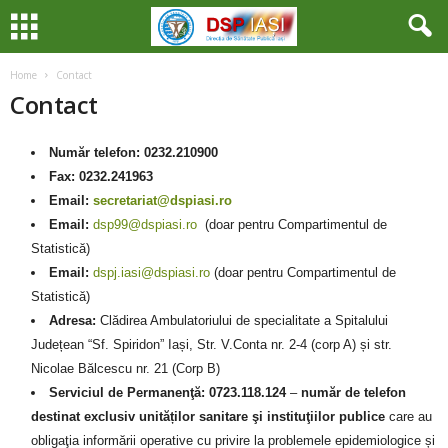
Home
Contact
Contact
Număr telefon: 0232.210900
Fax: 0232.241963
Email:
secretariat@dspiasi.ro
Email:
dsp99@dspiasi.ro
(doar pentru Compartimentul de
Statistică)
Email:
dspj.iasi@dspiasi.ro
(doar pentru Compartimentul de
Statistică)
Adresa:
Clădirea Ambulatoriului de specialitate a Spitalului
Județean “Sf. Spiridon” Iași, Str. V.Conta nr. 2-4 (corp A) și str.
Nicolae Bălcescu nr. 21 (Corp B)
Serviciul de Permanenţă: 0723.118.124
–
număr de telefon
destinat exclusiv unităților sanitare şi instituţiilor publice
care au
obligaţia informării operative cu privire la problemele epidemiologice și