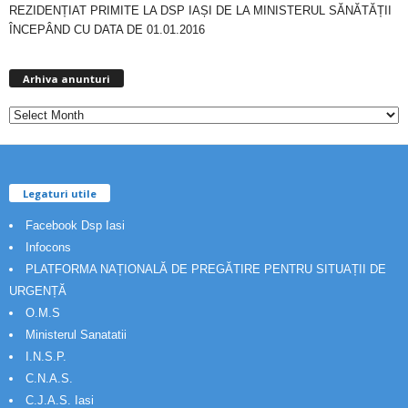
REZIDENȚIAT PRIMITE LA DSP IAȘI DE LA MINISTERUL SĂNĂTĂȚII
ÎNCEPÂND CU DATA DE 01.01.2016
Arhiva
anunturi
Arhiva anunturi
Legaturi utile
Facebook Dsp Iasi
Infocons
PLATFORMA NAȚIONALĂ DE PREGĂTIRE PENTRU SITUAȚII DE
URGENȚĂ
O.M.S
Ministerul Sanatatii
I.N.S.P.
C.N.A.S.
C.J.A.S. Iasi