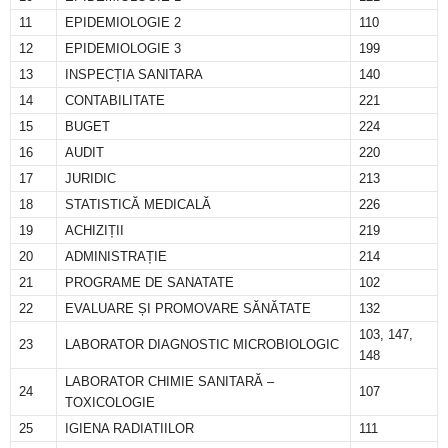
11
EPIDEMIOLOGIE 2
110
12
EPIDEMIOLOGIE 3
199
13
INSPECȚIA SANITARA
140
14
CONTABILITATE
221
15
BUGET
224
16
AUDIT
220
17
JURIDIC
213
18
STATISTICĂ MEDICALĂ
226
19
ACHIZIȚII
219
20
ADMINISTRAȚIE
214
21
PROGRAME DE SANATATE
102
22
EVALUARE ȘI PROMOVARE SĂNĂTATE
132
103, 147,
23
LABORATOR DIAGNOSTIC MICROBIOLOGIC
148
LABORATOR CHIMIE SANITARĂ –
24
107
TOXICOLOGIE
25
IGIENA RADIATIILOR
111