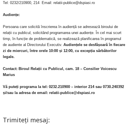
Tel: 0232/210900, 214 Email: relatii-publice@dspiasi.ro
Audiențe:
Persoana care solicită înscrierea în audiență se adresează biroului de
relații cu publicul, solicitând programarea unei audiențe. În cel mai scurt
timp, în funcție de problematică, se realizează planificarea în programul
de audiente al Directorului Executiv.
Audiențele se desfășoară în fiecare
zi de miercuri, între orele 10:00 și 12:00, cu excepția sărbătorilor
legale.
Contact: Biroul Relații cu Publicul, cam. 18 – Consilier Voicescu
Marius
Vă puteți programa la tel: 0232.210900 – interior 214 sau 0730.240392
și/sau la adresa de email: relatii-publice@dspiasi.ro
Trimiteți mesaj: