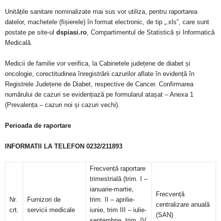
Unitățile sanitare nominalizate mai sus vor utiliza, pentru raportarea
datelor, machetele (fișierele) în format electronic, de tip „.xls”, care sunt
postate pe site-ul
dspiasi.ro
, Compartimentul de Statistică și Informatică
Medicală.
Medicii de familie vor verifica, la Cabinetele județene de diabet și
oncologie, corectitudinea înregistrării cazurilor aflate în evidență în
Registrele Județene de Diabet, respective de Cancer. Confirmarea
numărului de cazuri se evidențiază pe formularul atașat – Anexa 1
(Prevalența – cazuri noi și cazuri vechi).
Perioada de raportare
INFORMATII LA TELEFON 0232/211893
Frecvență raportare
trimestrială (trim. I –
ianuarie-martie,
Frecvență
Nr.
Furnizori de
trim. II – aprilie-
centralizare anuală
crt.
servicii medicale
iunie, trim III – iulie-
(SAN)
septembrie, trim. IV