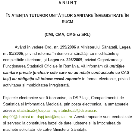
A N U N Ț
ÎN ATENȚIA TUTUROR UNITĂȚILOR SANITARE ÎNREGISTRATE ÎN
RUCM
(CMI, CMA, CMG și SRL)
Având în vedere
Ord. nr. 199/2006
a Ministerului Sănătații,
Legea
nr. 95/2006
, privind reforma în domeniul sănătății cu modificările și
completările ulterioare, și
Legea nr. 226/2009
, privind Organizarea și
Funcționarea Statisticii Oficiale în România, vă informăm că
unitățile
sanitare private (inclusiv cele care nu au relații contractuale cu CAS
Iași) au obligația să întocmească rapoarte
în format electronic, privind
activitatea și morbiditatea înregistrată.
Fișierele electronice vor fi transmise, la DSP Iași, Compartimentul de
Statistică și Informatică Medicală, prin poșta electronica, la următoarele
adrese:
statistica2@dspiasi.ro
,
statistica3@dspiasi.ro
,
dsp99@dspiasi.ro
,
dspj.iasi@dspiasi.ro
. Aceste rapoarte sunt centralizate
și servesc la constituirea bazei de date județene și la întocmirea de
machete solicitate de către Ministerul Sănătații.