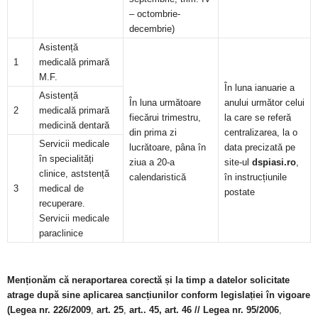
– octombrie-
decembrie)
Asistență
1
medicală primară
M.F.
În luna ianuarie a
Asistență
În luna următoare
anului următor celui
2
medicală primară
fiecărui trimestru,
la care se referă
medicină dentară
din prima zi
centralizarea, la o
Servicii medicale
lucrătoare, pâna în
data precizată pe
în specialități
ziua a 20-a
site-ul
dspiasi.ro
,
clinice, aststență
calendaristică
în instrucțiunile
3
medical de
postate
recuperare.
Servicii medicale
paraclinice
Menționăm că neraportarea corectă și la timp a datelor solicitate
atrage după sine
aplicarea sancțiunilor
conform legislației în vigoare
(Legea nr. 226/2009
,
art. 25
,
art.. 45,
art. 46 // Legea nr. 95/2006
,