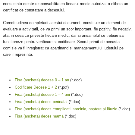
consecinta creste responsabilitatea fiecarui medic autorizat a elibera un
certificat de constatare a decesului.
Corectitudinea completarii acestui document constituie un element de
evaluare a activitatii, ce va primi un scor important, fie pozitiv, fie negativ,
atat in ceea ce priveste fiecare medic, dar si ansamblul ce trebuie sa
functioneze pentru verificare si codificare. Scorul primit de aceasta
comisie va fi inregistrat ca apartinand si managementului judetului pe
care il reprezinta.
Fisa (ancheta) decese 0 – 1 an
(*.doc)
Codificare Decese 1 + 2
(*.pdf)
Fisa (ancheta) decese 1 – 4 ani
(*.doc)
Fisa (ancheta) deces perinatal
(*.doc)
Fisa (ancheta) deces complicații sarcinia, naștere și lăuzie
(*.doc)
Fisa (ancheta) deces mamă
(*.doc)