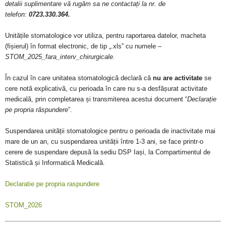
detalii suplimentare vă rugăm sa ne contactați la nr. de
telefon:
0723.330.364.
Unitățile stomatologice vor utiliza, pentru raportarea datelor, macheta
(fișierul) în format electronic, de tip „.xls” cu numele
–
STOM_2025_fara_interv_chirurgicale.
În cazul în care unitatea stomatologică declară că
nu are activitate
se
cere notă explicativă, cu perioada în care nu s-a desfășurat activitate
medical
ă
, prin completarea și transmiterea acestui document “
Declarație
pe propria răspundere
”.
Suspendarea unității stomatologice pentru o perioada de inactivitate mai
mare de un an, cu suspendarea unității între 1-3 ani, se face printr-o
cerere de suspendare depusă la sediu DSP Iași, la Compartimentul de
Statistică și Informatică Medicală.
Declaratie pe propria raspundere
STOM_2026