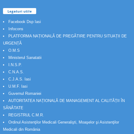
Legaturi utile
Facebook Dsp Iasi
Infocons
PLATFORMA NAȚIONALĂ DE PREGĂTIRE PENTRU SITUAȚII DE
URGENȚĂ
O.M.S
Ministerul Sanatatii
I.N.S.P.
C.N.A.S.
C.J.A.S. Iasi
U.M.F. Iasi
Guvernul Romaniei
AUTORITATEA NAȚIONALĂ DE MANAGEMENT AL CALITĂȚII ÎN
SĂNĂTATE
REGISTRUL C.M.R.
Ordinul Asistenţilor Medicali Generalişti, Moaşelor şi Asistenţilor
Medicali din România