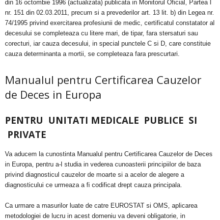
din 16 octombie 1996 (actualizata) publicata in Monitorul Oficial, Partea I
nr. 151 din 02.03.2011, precum si a prevederilor art. 13 lit. b) din Legea nr.
74/1995 privind exercitarea profesiunii de medic, certificatul constatator al
decesului se completeaza cu litere mari, de tipar, fara stersaturi sau
corecturi, iar cauza decesului, in special punctele C si D, care constituie
cauza determinanta a mortii, se completeaza fara prescurtari.
Manualul pentru Certificarea Cauzelor
de Deces in Europa
PENTRU UNITATI MEDICALE PUBLICE SI
PRIVATE
Va aducem la cunostinta Manualul pentru Certificarea Cauzelor de Deces
in Europa, pentru a-l studia in vederea cunoasterii principiilor de baza
privind diagnosticul cauzelor de moarte si a acelor de alegere a
diagnosticului ce urmeaza a fi codificat drept cauza principala.
Ca urmare a masurilor luate de catre EUROSTAT si OMS, aplicarea
metodologiei de lucru in acest domeniu va deveni obligatorie, in