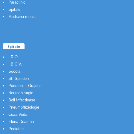
Paraclinic
Spitale
Medicina muncii
Spitale
I.R.O.
I.B.C.V.
Socola
Sf. Spiridon
Padureni – Grajduri
Neurochirurgie
Boli Infectioase
Pneumoftiziologie
Cuza Voda
Elena Doamna
Pediatrie