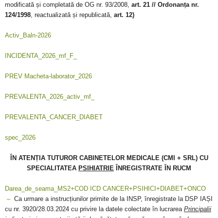
modificată și completată de OG nr. 93/2008,
art. 21 // Ordonanța nr.
124/1998
, reactualizată și republicată,
art. 12)
Activ_Baln-2026
INCIDENTA_2026_mf_F_
PREV
Macheta-laborator_2026
PREVALENTA_2026_activ_mf_
PREVALENTA_CANCER_DIABET
spec_2026
ÎN ATENȚIA TUTUROR CABINETELOR MEDICALE
(CMI + SRL) CU
SPECIALITATEA
PSIHIATRIE
ÎNREGISTRATE ÎN RUCM
Darea_de_seama_MS2+COD ICD CANCER+PSIHICI+DIABET+ONCO
–
Ca urmare a instrucțiunilor primite de la INSP, înregistrate la DSP IAȘI
cu nr. 3920/28.03.2024 cu privire la datele colectate în lucrarea
Principalii