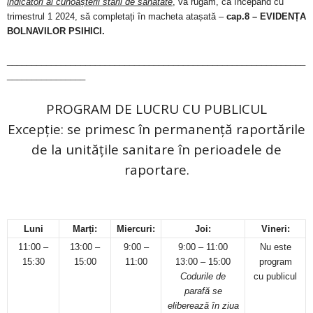
indicatori ai cunoașterii stării de sănătate
, vă rugăm, ca începând cu
trimestrul 1 2024, să completați în macheta atașată –
cap.8 – EVIDENȚA
BOLNAVILOR PSIHICI.
_____________________________________________________________
________________
PROGRAM DE LUCRU CU PUBLICUL
Excepție: se primesc în permanență raportările
de la unitățile sanitare în perioadele de
raportare.
Luni
Marți:
Miercuri:
Joi:
Vineri:
11:00 –
13:00 –
9:00 –
9:00 – 11:00
Nu este
15:30
15:00
11:00
13:00 – 15:00
program
Codurile de
cu publicul
parafă se
eliberează în ziua