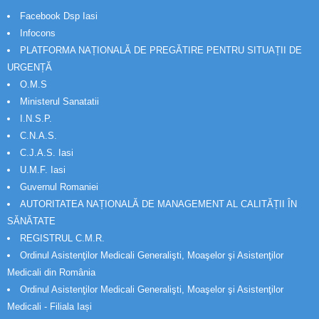
Facebook Dsp Iasi
Infocons
PLATFORMA NAȚIONALĂ DE PREGĂTIRE PENTRU SITUAȚII DE
URGENȚĂ
O.M.S
Ministerul Sanatatii
I.N.S.P.
C.N.A.S.
C.J.A.S. Iasi
U.M.F. Iasi
Guvernul Romaniei
AUTORITATEA NAȚIONALĂ DE MANAGEMENT AL CALITĂȚII ÎN
SĂNĂTATE
REGISTRUL C.M.R.
Ordinul Asistenţilor Medicali Generalişti, Moaşelor şi Asistenţilor
Medicali din România
Ordinul Asistenţilor Medicali Generalişti, Moaşelor şi Asistenţilor
Medicali - Filiala Iași