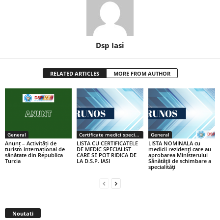
Dsp Iasi
RELATED ARTICLES
MORE FROM AUTHOR
General
Certificate medici specialiști / primari
General
Anunț – Activități de
LISTA CU CERTIFICATELE
LISTA NOMINALA cu
turism internațional de
DE MEDIC SPECIALIST
medicii rezidenţi care au
sănătate din Republica
CARE SE POT RIDICA DE
aprobarea Ministerului
Turcia
LA D.S.P. IASI
Sănătăţii de schimbare a
specialităţi
Noutati