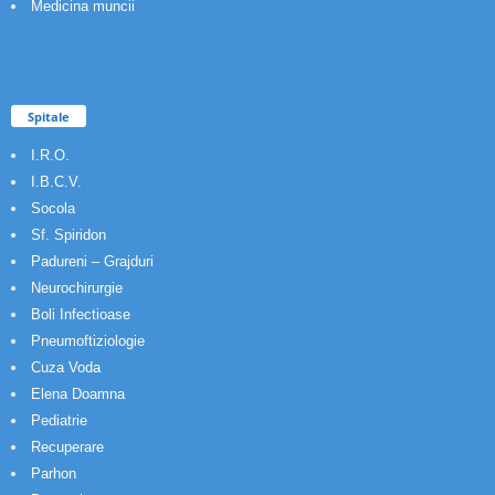
Medicina muncii
Spitale
I.R.O.
I.B.C.V.
Socola
Sf. Spiridon
Padureni – Grajduri
Neurochirurgie
Boli Infectioase
Pneumoftiziologie
Cuza Voda
Elena Doamna
Pediatrie
Recuperare
Parhon