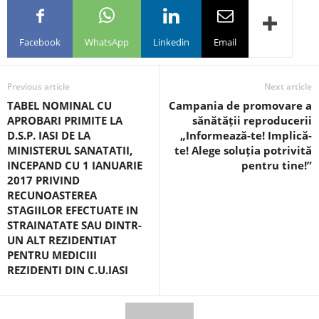
Facebook
WhatsApp
Linkedin
Email
Previous article
Next article
TABEL NOMINAL CU
Campania de promovare a
APROBARI PRIMITE LA
sănătății reproducerii
D.S.P. IASI DE LA
„Informează-te! Implică-
MINISTERUL SANATATII,
te! Alege soluția potrivită
INCEPAND CU 1 IANUARIE
pentru tine!”
2017 PRIVIND
RECUNOASTEREA
STAGIILOR EFECTUATE IN
STRAINATATE SAU DINTR-
UN ALT REZIDENTIAT
PENTRU MEDICIII
REZIDENTI DIN C.U.IASI