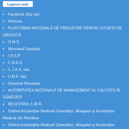
Legaturi utile
Facebook Dsp Iasi
Infocons
PLATFORMA NAȚIONALĂ DE PREGĂTIRE PENTRU SITUAȚII DE
URGENȚĂ
O.M.S
Ministerul Sanatatii
I.N.S.P.
C.N.A.S.
C.J.A.S. Iasi
U.M.F. Iasi
Guvernul Romaniei
AUTORITATEA NAȚIONALĂ DE MANAGEMENT AL CALITĂȚII ÎN
SĂNĂTATE
REGISTRUL C.M.R.
Ordinul Asistenţilor Medicali Generalişti, Moaşelor şi Asistenţilor
Medicali din România
Ordinul Asistenţilor Medicali Generalişti, Moaşelor şi Asistenţilor