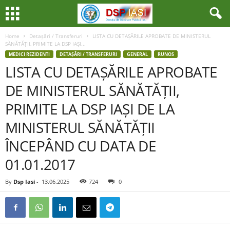
Home
Detașări / Transferuri
LISTA CU DETAȘĂRILE APROBATE DE MINISTERUL
SĂNĂTĂȚII, PRIMITE LA DSP IAȘI...
MEDICI REZIDENTI
DETAȘĂRI / TRANSFERURI
GENERAL
RUNOS
LISTA CU DETAȘĂRILE APROBATE
DE MINISTERUL SĂNĂTĂȚII,
PRIMITE LA DSP IAȘI DE LA
MINISTERUL SĂNĂTĂȚII
ÎNCEPÂND CU DATA DE
01.01.2017
By
Dsp Iasi
-
13.06.2025
724
0