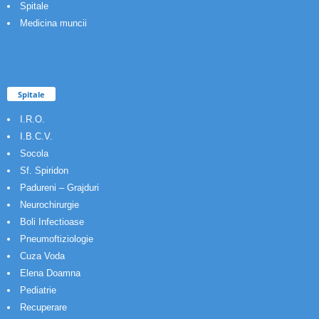
Spitale
Medicina muncii
Spitale
I.R.O.
I.B.C.V.
Socola
Sf. Spiridon
Padureni – Grajduri
Neurochirurgie
Boli Infectioase
Pneumoftiziologie
Cuza Voda
Elena Doamna
Pediatrie
Recuperare