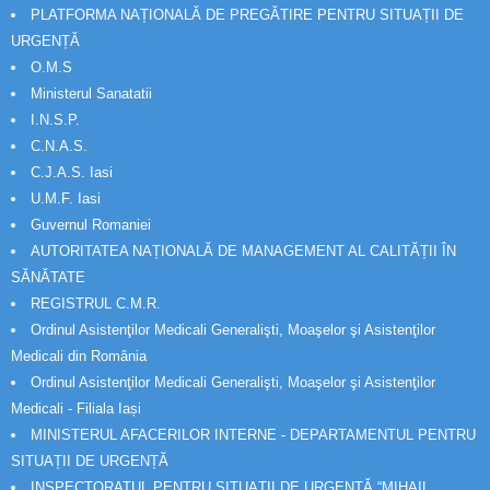
PLATFORMA NAȚIONALĂ DE PREGĂTIRE PENTRU SITUAȚII DE
URGENȚĂ
O.M.S
Ministerul Sanatatii
I.N.S.P.
C.N.A.S.
C.J.A.S. Iasi
U.M.F. Iasi
Guvernul Romaniei
AUTORITATEA NAȚIONALĂ DE MANAGEMENT AL CALITĂȚII ÎN
SĂNĂTATE
REGISTRUL C.M.R.
Ordinul Asistenţilor Medicali Generalişti, Moaşelor şi Asistenţilor
Medicali din România
Ordinul Asistenţilor Medicali Generalişti, Moaşelor şi Asistenţilor
Medicali - Filiala Iași
MINISTERUL AFACERILOR INTERNE - DEPARTAMENTUL PENTRU
SITUAȚII DE URGENȚĂ
INSPECTORATUL PENTRU SITUAȚII DE URGENȚĂ “MIHAIL