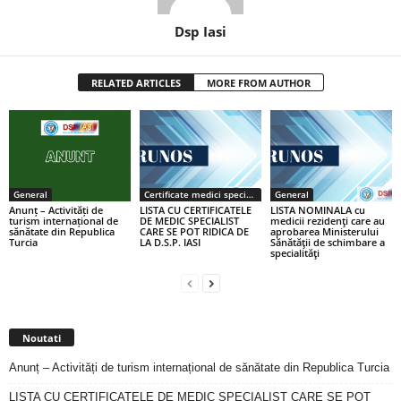
Dsp Iasi
RELATED ARTICLES
MORE FROM AUTHOR
General
Certificate medici specialiști / primari
General
Anunț – Activități de
LISTA CU CERTIFICATELE
LISTA NOMINALA cu
turism internațional de
DE MEDIC SPECIALIST
medicii rezidenţi care au
sănătate din Republica
CARE SE POT RIDICA DE
aprobarea Ministerului
Turcia
LA D.S.P. IASI
Sănătăţii de schimbare a
specialităţi
Noutati
Anunț – Activități de turism internațional de sănătate din Republica Turcia
LISTA CU CERTIFICATELE DE MEDIC SPECIALIST CARE SE POT