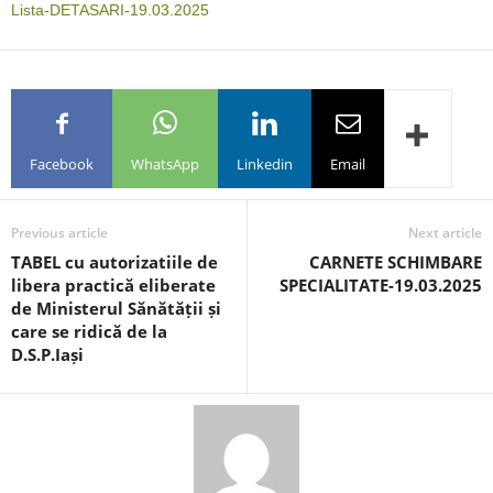
Lista-DETASARI-19.03.2025
Facebook
WhatsApp
Linkedin
Email
Previous article
Next article
TABEL cu autorizatiile de
CARNETE SCHIMBARE
libera practică eliberate
SPECIALITATE-19.03.2025
de Ministerul Sănătății și
care se ridică de la
D.S.P.Iași