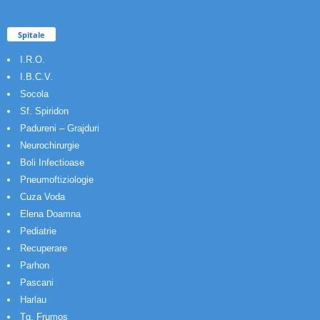
Spitale
I.R.O.
I.B.C.V.
Socola
Sf. Spiridon
Padureni – Grajduri
Neurochirurgie
Boli Infectioase
Pneumoftiziologie
Cuza Voda
Elena Doamna
Pediatrie
Recuperare
Parhon
Pascani
Harlau
Tg. Frumos