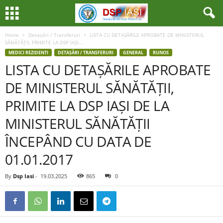
Home
Detașări / Transferuri
LISTA CU DETAȘĂRILE APROBATE DE MINISTERUL
SĂNĂTĂȚII, PRIMITE LA DSP IAȘI...
MEDICI REZIDENTI
DETAȘĂRI / TRANSFERURI
GENERAL
RUNOS
LISTA CU DETAȘĂRILE APROBATE
DE MINISTERUL SĂNĂTĂȚII,
PRIMITE LA DSP IAȘI DE LA
MINISTERUL SĂNĂTĂȚII
ÎNCEPÂND CU DATA DE
01.01.2017
By
Dsp Iasi
-
19.03.2025
865
0