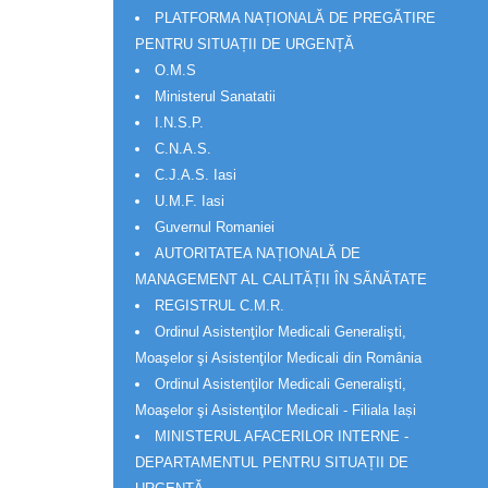
PLATFORMA NAȚIONALĂ DE PREGĂTIRE
PENTRU SITUAȚII DE URGENȚĂ
O.M.S
Ministerul Sanatatii
I.N.S.P.
C.N.A.S.
C.J.A.S. Iasi
U.M.F. Iasi
Guvernul Romaniei
AUTORITATEA NAȚIONALĂ DE
MANAGEMENT AL CALITĂȚII ÎN SĂNĂTATE
REGISTRUL C.M.R.
Ordinul Asistenţilor Medicali Generalişti,
Moaşelor şi Asistenţilor Medicali din România
Ordinul Asistenţilor Medicali Generalişti,
Moaşelor şi Asistenţilor Medicali - Filiala Iași
MINISTERUL AFACERILOR INTERNE -
DEPARTAMENTUL PENTRU SITUAȚII DE