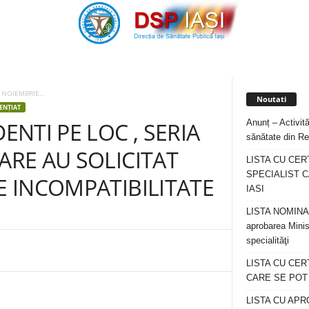
 NOIEMBRIE...
Noutati
ENȚIAT
Anunț – Activită
ENTI PE LOC , SERIA
sănătate din Re
ARE AU SOLICITAT
LISTA CU CER
SPECIALIST C
DE INCOMPATIBILITATE
IASI
LISTA NOMINALA
aprobarea Minis
specialităţi
LISTA CU CE
CARE SE POT R
LISTA CU APR