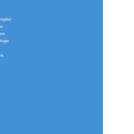
rajduri
ie
ase
logie
na