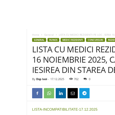
D
S
P
Home
General
LISTA CU MEDICI REZIDENTI PE LOC , SERIA 16
I
GENERAL
RUNOS
MEDICI REZIDENTI
CONCURSURI
REZID
a
LISTA CU MEDICI REZID
s
i
16 NOIEMBRIE 2025, C
IESIREA DIN STAREA 
By
Dsp Iasi
-
17.12.2025
702
0
LISTA-INCOMPATIBILITATE-17.12.2025