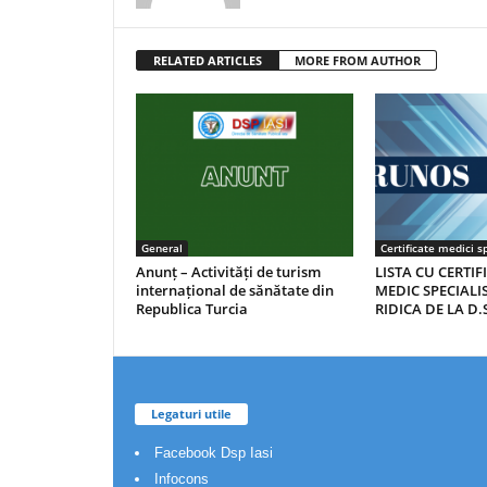
RELATED ARTICLES
MORE FROM AUTHOR
General
Certificate medici sp
Anunț – Activități de turism
LISTA CU CERTIF
internațional de sănătate din
MEDIC SPECIALIS
Republica Turcia
RIDICA DE LA D.S
Legaturi utile
Facebook Dsp Iasi
Infocons