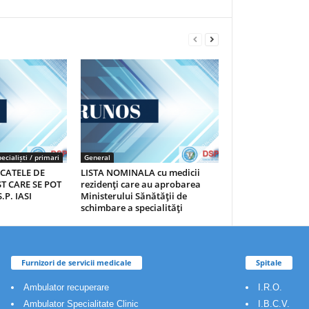
ecialiști / primari
General
ICATELE DE
LISTA NOMINALA cu medicii
T CARE SE POT
rezidenţi care au aprobarea
.P. IASI
Ministerului Sănătăţii de
schimbare a specialităţi
Furnizori de servicii medicale
Spitale
Ambulator recuperare
I.R.O.
Ambulator Specialitate Clinic
I.B.C.V.