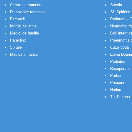
Centre permanenta
Socola
Dispozitive medicale
Sf. Spiridon
Farmacii
Padureni – G
Ingrijiri paliative
Neurochirurg
Medici de familie
Boli Infectio
Paraclinic
Pneumoftizio
Spitale
Cuza Voda
Medicina muncii
Elena Doam
Pediatrie
Recuperare
Parhon
Pascani
Harlau
Tg. Frumos