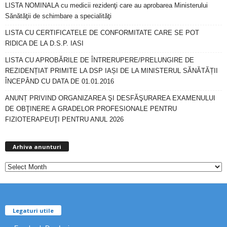
LISTA NOMINALA cu medicii rezidenţi care au aprobarea Ministerului
Sănătăţii de schimbare a specialităţi
LISTA CU CERTIFICATELE DE CONFORMITATE CARE SE POT
RIDICA DE LA D.S.P. IASI
LISTA CU APROBĂRILE DE ÎNTRERUPERE/PRELUNGIRE DE
REZIDENȚIAT PRIMITE LA DSP IAȘI DE LA MINISTERUL SĂNĂTĂȚII
ÎNCEPÂND CU DATA DE 01.01.2016
ANUNȚ PRIVIND ORGANIZAREA ŞI DESFĂŞURAREA EXAMENULUI
DE OBŢINERE A GRADELOR PROFESIONALE PENTRU
FIZIOTERAPEUŢI PENTRU ANUL 2026
A
Arhiva anunturi
r
h
i
v
a
a
Legaturi utile
n
u