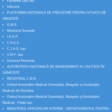
Facebook Dsp Iasi
n
Infocons
t
PLATFORMA NAȚIONALĂ DE PREGĂTIRE PENTRU SITUAȚII DE
u
r
URGENȚĂ
i
O.M.S
Ministerul Sanatatii
I.N.S.P.
C.N.A.S.
C.J.A.S. Iasi
U.M.F. Iasi
Guvernul Romaniei
AUTORITATEA NAȚIONALĂ DE MANAGEMENT AL CALITĂȚII ÎN
SĂNĂTATE
REGISTRUL C.M.R.
Ordinul Asistenţilor Medicali Generalişti, Moaşelor şi Asistenţilor
Medicali din România
Ordinul Asistenţilor Medicali Generalişti, Moaşelor şi Asistenţilor
Medicali - Filiala Iași
MINISTERUL AFACERILOR INTERNE - DEPARTAMENTUL PENTRU