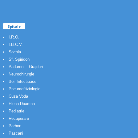
Spitale
I.R.O.
I.B.C.V.
Socola
Sf. Spiridon
Padureni – Grajduri
Neurochirurgie
Boli Infectioase
Pneumoftiziologie
Cuza Voda
Elena Doamna
Pediatrie
Recuperare
Parhon
Pascani