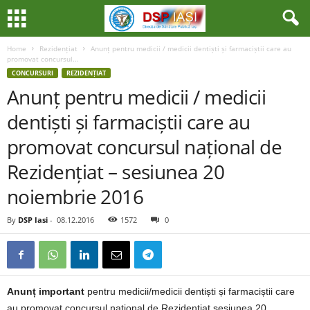
Home
Rezidențiat
Anunț pentru medicii / medicii dentiști și farmaciștii care au
promovat concursul...
CONCURSURI
REZIDENȚIAT
Anunț pentru medicii / medicii
dentiști și farmaciștii care au
promovat concursul național de
Rezidențiat – sesiunea 20
noiembrie 2016
By
DSP Iasi
-
08.12.2016
1572
0
Anunț important
pentru medicii/medicii dentiști și farmaciștii care
au promovat concursul național de Rezidențiat sesiunea 20