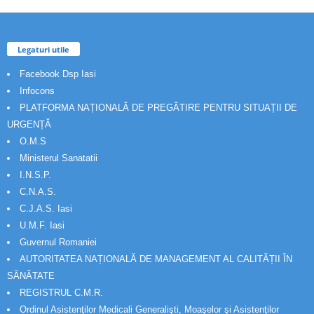
Legaturi utile
Facebook Dsp Iasi
Infocons
PLATFORMA NAȚIONALĂ DE PREGĂTIRE PENTRU SITUAȚII DE
URGENȚĂ
O.M.S
Ministerul Sanatatii
I.N.S.P.
C.N.A.S.
C.J.A.S. Iasi
U.M.F. Iasi
Guvernul Romaniei
AUTORITATEA NAȚIONALĂ DE MANAGEMENT AL CALITĂȚII ÎN
SĂNĂTATE
REGISTRUL C.M.R.
Ordinul Asistenţilor Medicali Generalişti, Moaşelor şi Asistenţilor