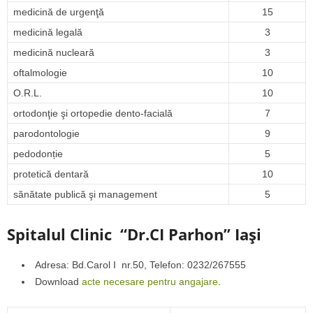
medicină de urgenţă
15
medicină legală
3
medicină nucleară
3
oftalmologie
10
O.R.L.
10
ortodonţie şi ortopedie dento-facială
7
parodontologie
9
pedodonție
5
protetică dentară
10
sănătate publică şi management
5
Spitalul Clinic “Dr.CI Parhon” Iaşi
Adresa: Bd.Carol I nr.50, Telefon: 0232/267555
Download
acte necesare pentru angajare
.