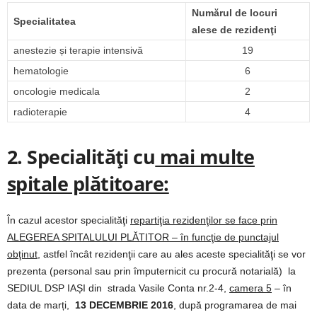
Numărul de locuri
Specialitatea
alese de rezidenţi
anestezie și terapie intensivă
19
hematologie
6
oncologie medicala
2
radioterapie
4
2. Specialităţi cu
mai multe
spitale plătitoare:
În cazul acestor specialităţi
repartiţia rezidenţilor se face prin
ALEGEREA SPITALULUI PLĂTITOR – în funcţie de punctajul
obţinut
, astfel încât rezidenţii care au ales aceste specialităţi se vor
prezenta (personal sau prin împuternicit cu procură notarială) la
SEDIUL DSP IAȘI din strada Vasile Conta nr.2-4,
camera 5
– în
data de marți,
13 DECEMBRIE 2016
, după programarea de mai