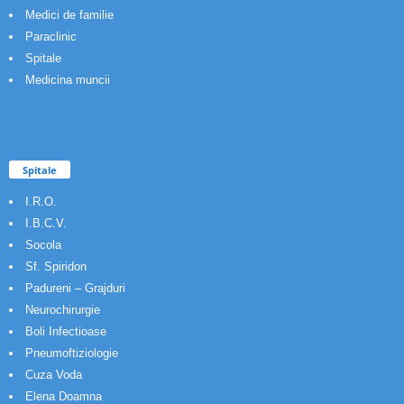
Medici de familie
Paraclinic
Spitale
Medicina muncii
Spitale
I.R.O.
I.B.C.V.
Socola
Sf. Spiridon
Padureni – Grajduri
Neurochirurgie
Boli Infectioase
Pneumoftiziologie
Cuza Voda
Elena Doamna