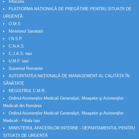
Infocons
PLATFORMA NAȚIONALĂ DE PREGĂTIRE PENTRU SITUAȚII DE
URGENȚĂ
O.M.S
Ministerul Sanatatii
I.N.S.P.
C.N.A.S.
C.J.A.S. Iasi
U.M.F. Iasi
Guvernul Romaniei
AUTORITATEA NAȚIONALĂ DE MANAGEMENT AL CALITĂȚII ÎN
SĂNĂTATE
REGISTRUL C.M.R.
Ordinul Asistenţilor Medicali Generalişti, Moaşelor şi Asistenţilor
Medicali din România
Ordinul Asistenţilor Medicali Generalişti, Moaşelor şi Asistenţilor
Medicali - Filiala Iași
MINISTERUL AFACERILOR INTERNE - DEPARTAMENTUL PENTRU
SITUAȚII DE URGENȚĂ