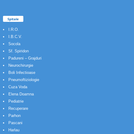
Spitale
I.R.O.
I.B.C.V.
Socola
Sf. Spiridon
Padureni – Grajduri
Neurochirurgie
Boli Infectioase
Pneumoftiziologie
Cuza Voda
Elena Doamna
Pediatrie
Recuperare
Parhon
Pascani
Harlau