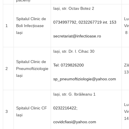
pacienți
Iași, str. Octav Botez 2
Spitalul Clinic de
Lu
0734997792, 0232267719 int. 153
1
Boli Infecțioase
V
Iași
8 
secretariat@infectioase.ro
Iași, str. Dr. I. Cihac 30
Spitalul Clinic de
Tel: 0729826200
Zi
2
Pneumoftiziologie
13
Iași
sp_pneumoftiziologie@yahoo.com
Iași, str. G. Ibrăileanu 1
Lu
Spitalul Clinic CF
0232216422;
3
Vi
Iași
14
covidcfiasi@yahoo.com