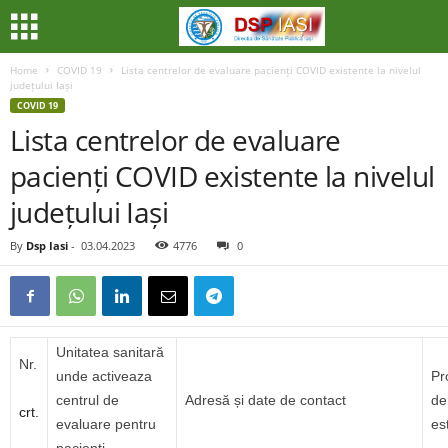
Home
COVID 19
Lista centrelor de evaluare pacienți COVID existente la nivelul
județului Iași
COVID 19
Lista centrelor de evaluare
pacienți COVID existente la nivelul
județului Iași
By
Dsp Iasi
-
03.04.2023
4776
0
Unitatea sanitară
Nr.
unde activeaza
Pr
centrul de
Adresă și date de contact
de
crt.
evaluare pentru
es