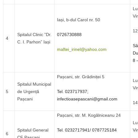
Lu
Vi
Iași, b-dul Carol nr. 50
12
Spitalul Clinic ”Dr.
0726730888
4
C. I. Parhon” Iași
Sâ
maftei_irinel@yahoo.com
Du
8 
Pașcani, str. Grădiniței 5
Lu
Spitalul Municipal
Vi
5
de Urgență
Tel. 023717937;
Pașcani
infectioasepascani@gmail.com
14
Pașcani, str. M. Kogălniceanu 24
Lu
Spitalul General
Tel. 0232717941/ 0787725184
Vi
6
CF Pașcani
9