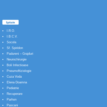
Spitale
I.R.O.
I.B.C.V.
Socola
Sf. Spiridon
Padureni – Grajduri
Neurochirurgie
Boli Infectioase
Pneumoftiziologie
Cuza Voda
Elena Doamna
Pediatrie
Recuperare
Parhon
Pascani