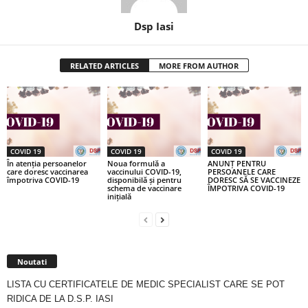
Dsp Iasi
RELATED ARTICLES
MORE FROM AUTHOR
COVID 19
COVID 19
COVID 19
În atenția persoanelor
Noua formulă a
ANUNȚ PENTRU
care doresc vaccinarea
vaccinului COVID-19,
PERSOANELE CARE
împotriva COVID-19
disponibilă și pentru
DORESC SĂ SE VACCINEZE
schema de vaccinare
ÎMPOTRIVA COVID-19
inițială
Noutati
LISTA CU CERTIFICATELE DE MEDIC SPECIALIST CARE SE POT
RIDICA DE LA D.S.P. IASI