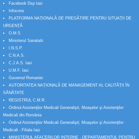
Facebook Dsp Iasi
Infocons
PLATFORMA NAȚIONALĂ DE PREGĂTIRE PENTRU SITUAȚII DE
URGENȚĂ
O.M.S
Ministerul Sanatatii
I.N.S.P.
C.N.A.S.
C.J.A.S. Iasi
U.M.F. Iasi
Guvernul Romaniei
AUTORITATEA NAȚIONALĂ DE MANAGEMENT AL CALITĂȚII ÎN
SĂNĂTATE
REGISTRUL C.M.R.
Ordinul Asistenţilor Medicali Generalişti, Moaşelor şi Asistenţilor
Medicali din România
Ordinul Asistenţilor Medicali Generalişti, Moaşelor şi Asistenţilor
Medicali - Filiala Iași
MINISTERUL AFACERILOR INTERNE - DEPARTAMENTUL PENTRU