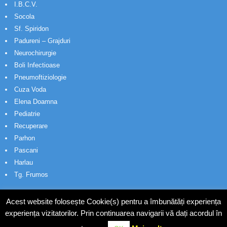
I.B.C.V.
Socola
Sf. Spiridon
Padureni – Grajduri
Neurochirurgie
Boli Infectioase
Pneumoftiziologie
Cuza Voda
Elena Doamna
Pediatrie
Recuperare
Parhon
Pascani
Harlau
Tg. Frumos
Acest website folosește Cookie(s) pentru a îmbunătăți experiența
experiența vizitatorilor. Prin continuarea navigarii vă dați acordul în