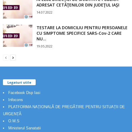
ADRESAT CETĂŢENILOR DIN JUDEŢUL IAŞI
14.07.2022
TESTARE LA DOMICILIU PENTRU PERSOANELE
CU SIMPTOME SPECIFICE SARS-Cov-2 CARE
NU...
19.05.2022
Legaturi utile
Facebook Dsp Iasi
Infocons
PLATFORMA NAȚIONALĂ DE PREGĂTIRE PENTRU SITUAȚII DE
URGENȚĂ
O.M.S
Ministerul Sanatatii