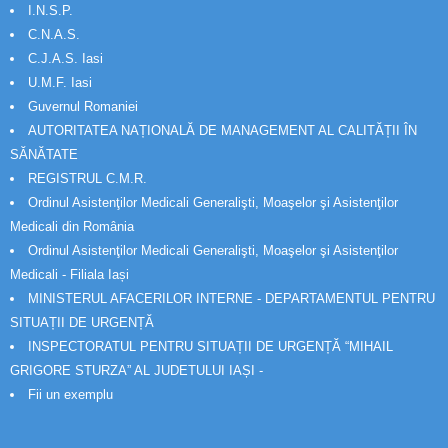
I.N.S.P.
C.N.A.S.
C.J.A.S. Iasi
U.M.F. Iasi
Guvernul Romaniei
AUTORITATEA NAȚIONALĂ DE MANAGEMENT AL CALITĂȚII ÎN
SĂNĂTATE
REGISTRUL C.M.R.
Ordinul Asistenţilor Medicali Generalişti, Moaşelor şi Asistenţilor
Medicali din România
Ordinul Asistenţilor Medicali Generalişti, Moaşelor şi Asistenţilor
Medicali - Filiala Iași
MINISTERUL AFACERILOR INTERNE - DEPARTAMENTUL PENTRU
SITUAȚII DE URGENȚĂ
INSPECTORATUL PENTRU SITUAȚII DE URGENȚĂ “MIHAIL
GRIGORE STURZA” AL JUDETULUI IAȘI -
Fii un exemplu