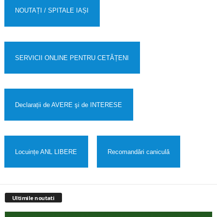
NOUTAȚI / SPITALE IAȘI
SERVICII ONLINE PENTRU CETĂȚENI
Declarații de AVERE şi de INTERESE
Locuințe ANL LIBERE
Recomandǎri caniculǎ
Ultimile noutati