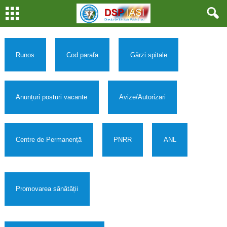
Runos
Cod parafa
Gărzi spitale
Anunțuri posturi vacante
Avize/Autorizari
Centre de Permanență
PNRR
ANL
Promovarea sănătății