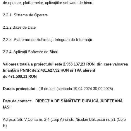
de operare, platformelor, aplicațiilor software de birou:
2.2.1. Sisteme de Operare
2.2.2 Baze de Date
2.2.3. Platforme de Schimb și Integrare de Informații
2.2.4. Aplicații Software de Birou
Valoarea totală a proiectului este
2.953.137,23
RON, din care valoarea
finanțării PNNR de
2.481.627,92
RON și TVA aferent
de
471.509,31
RON
Durata proiectului
: 18 de luni (perioada 19.04.2024-30.09.2025)
Date de contact
:
DIRECȚIA DE SĂNĂTATE PUBLICĂ JUDEȚEANĂ
IAȘI
Adresa: Str. V.Conta nr. 2-4 (corp A) și str. Nicolae Bălcescu nr. 21 (Corp
B)