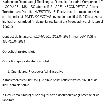
Național de Redresare și Reziliență al României, în cadrul Componentei 7
– COD APEL: MS – 732 aferent I3.2 – APEL NECOMPETITIV, Pilonul II:
Transformare Digitală, INVESTIȚIA: I3. Realizarea sistemului de eHealth
și telemedicină, PNRR/2022/C7/MS Investiția specifică I3.2 Digitalizarea
instituțiilor cu atribuții în domeniul sanitar aflate în subordinea Ministerului
Sănătății.
Contract de finanțare: nr.1375/88/13.2/12.04.2024 inreg. DSP IASI nr.
4837/19.04.2024
Obiectivul proiectului
:
Obiective generale ale proiectului:
Optimizarea Proceselor Administrative:
○ Implementarea unor soluții digitale pentru eficientizarea fluxurilor de
lucru administrative.
○ Reducerea birocrației prin digitalizarea documentelor și proceselor de
raportare.