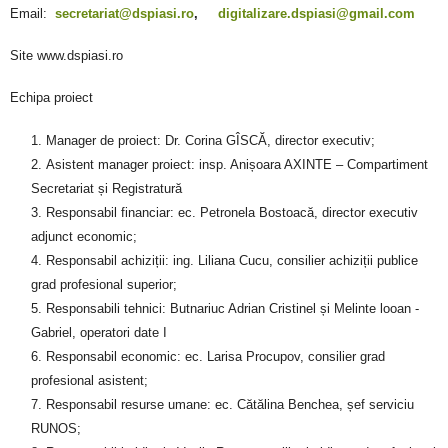
Email:
secretariat@dspiasi.ro
,
digitalizare.dspiasi@gmail.com
Site www.dspiasi.ro
Echipa proiect
Manager de proiect: Dr. Corina GÎSCĂ, director executiv;
Asistent manager proiect: insp. Anișoara AXINTE – Compartiment
Secretariat și Registratură
Responsabil financiar: ec. Petronela Bostoacă, director executiv
adjunct economic;
Responsabil achiziții: ing. Liliana Cucu, consilier achiziții publice
grad profesional superior;
Responsabili tehnici: Butnariuc Adrian Cristinel și Melinte looan -
Gabriel, operatori date I
Responsabil economic: ec. Larisa Procupov, consilier grad
profesional asistent;
Responsabil resurse umane: ec. Cătălina Benchea, șef serviciu
RUNOS;