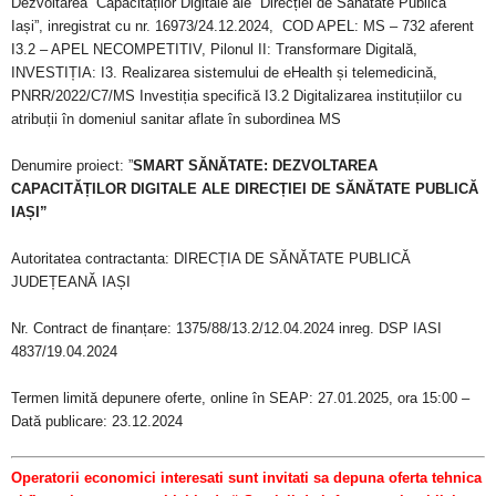
Dezvoltarea Capacităților Digitale ale Direcției de Sănătate Publică
Iași”, inregistrat cu nr. 16973/24.12.2024, COD APEL: MS – 732 aferent
I3.2 – APEL NECOMPETITIV, Pilonul II: Transformare Digitală,
INVESTIȚIA: I3. Realizarea sistemului de eHealth și telemedicină,
PNRR/2022/C7/MS Investiția specifică I3.2 Digitalizarea instituțiilor cu
atribuții în domeniul sanitar aflate în subordinea MS
Denumire proiect: ”
SMART SĂNĂTATE: DEZVOLTAREA
CAPACITĂȚILOR DIGITALE ALE DIRECȚIEI DE SĂNĂTATE PUBLICĂ
IAȘI”
Autoritatea contractanta: DIRECȚIA DE SĂNĂTATE PUBLICĂ
JUDEȚEANĂ IAȘI
Nr. Contract de finanțare: 1375/88/13.2/12.04.2024 inreg. DSP IASI
4837/19.04.2024
Termen limită depunere oferte, online în SEAP: 27.01.2025, ora 15:00 –
Dată publicare: 23.12.2024
Operatorii economici interesati sunt invitati sa depuna oferta tehnica