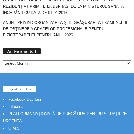
LISTA CU APROBĂRILE DE ÎNTRERUPERE/PRELUNGIRE DE
REZIDENȚIAT PRIMITE LA DSP IAȘI DE LA MINISTERUL SĂNĂTĂȚII
ÎNCEPÂND CU DATA DE 01.01.2016
ANUNȚ PRIVIND ORGANIZAREA ŞI DESFĂŞURAREA EXAMENULUI
DE OBŢINERE A GRADELOR PROFESIONALE PENTRU
FIZIOTERAPEUŢI PENTRU ANUL 2026
Arhiva
anunturi
Arhiva anunturi
Legaturi utile
Facebook Dsp Iasi
Infocons
PLATFORMA NAȚIONALĂ DE PREGĂTIRE PENTRU SITUAȚII DE
URGENȚĂ
O.M.S