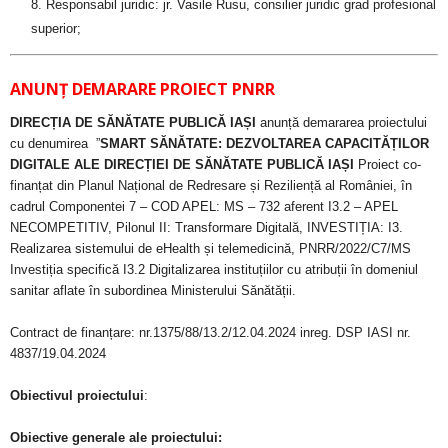
Responsabil juridic: jr. Vasile Rusu, consilier juridic grad profesional
superior;
ANUNȚ DEMARARE PROIECT PNRR
DIRECȚIA DE SĂNĂTATE PUBLICĂ IAȘI
anunță demararea proiectului
cu denumirea ”
SMART SĂNĂTATE: DEZVOLTAREA CAPACITĂȚILOR
DIGITALE ALE DIRECȚIEI DE SĂNĂTATE PUBLICĂ IAȘI
Proiect co-
finanțat din Planul Național de Redresare și Reziliență al României, în
cadrul Componentei 7 – COD APEL: MS – 732 aferent I3.2 – APEL
NECOMPETITIV, Pilonul II: Transformare Digitală, INVESTIȚIA: I3.
Realizarea sistemului de eHealth și telemedicină, PNRR/2022/C7/MS
Investiția specifică I3.2 Digitalizarea instituțiilor cu atribuții în domeniul
sanitar aflate în subordinea Ministerului Sănătății.
Contract de finanțare: nr.1375/88/13.2/12.04.2024 inreg. DSP IASI nr.
4837/19.04.2024
Obiectivul proiectului
:
Obiective generale ale proiectului: