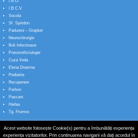
I.R.O.
I.B.C.V.
Socola
Sf. Spiridon
Padureni – Grajduri
Neurochirurgie
Boli Infectioase
Pneumoftiziologie
Cuza Voda
Elena Doamna
Pediatrie
Recuperare
Parhon
Pascani
Harlau
Tg. Frumos
Acest website folosește Cookie(s) pentru a îmbunătăți experiența
experiența vizitatorilor. Prin continuarea navigarii vă dați acordul în