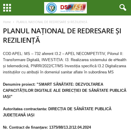
Home
PLANUL NAȚIONAL DE REDRESARE ȘI REZILIENȚĂ
PLANUL NAȚIONAL DE REDRESARE ȘI
REZILIENȚĂ
COD APEL: MS – 732 aferent I3.2 – APEL NECOMPETITIV, Pilonul II:
Transformare Digitală, INVESTIȚIA: I3. Realizarea sistemului de eHealth
și telemedicină, PNRR/2022/C7/MS Investiția specifică I3.2 Digitalizarea
instituțiilor cu atribuții în domeniul sanitar aflate în subordinea MS
Denumire proiect: ”SMART SĂNĂTATE: DEZVOLTAREA
CAPACITĂȚILOR DIGITALE ALE DIRECȚIEI DE SĂNĂTATE PUBLICĂ
IAȘI”
Autoritatea contractanta:
DIRECȚIA DE SĂNĂTATE PUBLICĂ
JUDEȚEANĂ IAȘI
Nr. Contract de finanțare:
1375/88/13.2/12.04.2024