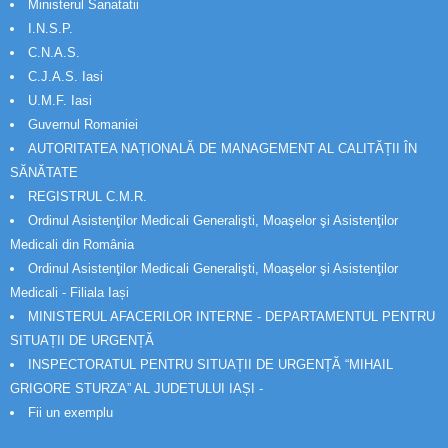
Ministerul Sanatatii
I.N.S.P.
C.N.A.S.
C.J.A.S. Iasi
U.M.F. Iasi
Guvernul Romaniei
AUTORITATEA NAȚIONALĂ DE MANAGEMENT AL CALITĂȚII ÎN
SĂNĂTATE
REGISTRUL C.M.R.
Ordinul Asistenţilor Medicali Generalişti, Moaşelor şi Asistenţilor
Medicali din România
Ordinul Asistenţilor Medicali Generalişti, Moaşelor şi Asistenţilor
Medicali - Filiala Iași
MINISTERUL AFACERILOR INTERNE - DEPARTAMENTUL PENTRU
SITUAȚII DE URGENȚĂ
INSPECTORATUL PENTRU SITUAȚII DE URGENȚĂ “MIHAIL
GRIGORE STURZA” AL JUDETULUI IAȘI -
Fii un exemplu