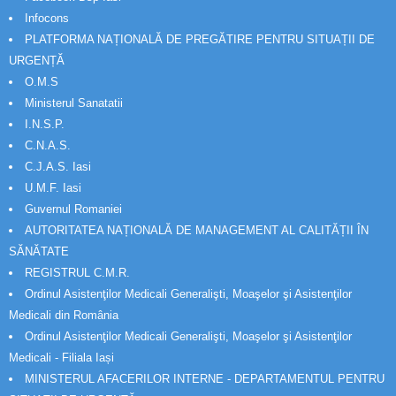
Infocons
PLATFORMA NAȚIONALĂ DE PREGĂTIRE PENTRU SITUAȚII DE
URGENȚĂ
O.M.S
Ministerul Sanatatii
I.N.S.P.
C.N.A.S.
C.J.A.S. Iasi
U.M.F. Iasi
Guvernul Romaniei
AUTORITATEA NAȚIONALĂ DE MANAGEMENT AL CALITĂȚII ÎN
SĂNĂTATE
REGISTRUL C.M.R.
Ordinul Asistenţilor Medicali Generalişti, Moaşelor şi Asistenţilor
Medicali din România
Ordinul Asistenţilor Medicali Generalişti, Moaşelor şi Asistenţilor
Medicali - Filiala Iași
MINISTERUL AFACERILOR INTERNE - DEPARTAMENTUL PENTRU