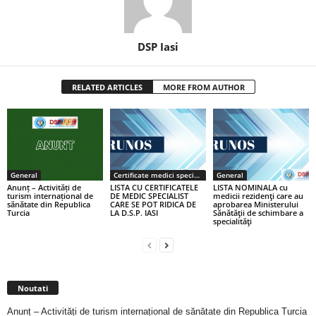
DSP Iasi
RELATED ARTICLES
MORE FROM AUTHOR
General
Certificate medici specialiști / primari
General
Anunț – Activități de
LISTA CU CERTIFICATELE
LISTA NOMINALA cu
turism internațional de
DE MEDIC SPECIALIST
medicii rezidenţi care au
sănătate din Republica
CARE SE POT RIDICA DE
aprobarea Ministerului
Turcia
LA D.S.P. IASI
Sănătăţii de schimbare a
specialităţi
Noutati
Anunț – Activități de turism internațional de sănătate din Republica Turcia