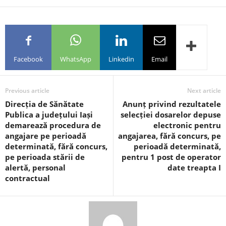
Facebook
WhatsApp
Linkedin
Email
Previous article
Next article
Direcția de Sănătate
Anunț privind rezultatele
Publica a județului Iași
selecției dosarelor depuse
demarează procedura de
electronic pentru
angajare pe perioadă
angajarea, fără concurs, pe
determinată, fără concurs,
perioadă determinată,
pe perioada stării de
pentru 1 post de operator
alertă, personal
date treapta I
contractual