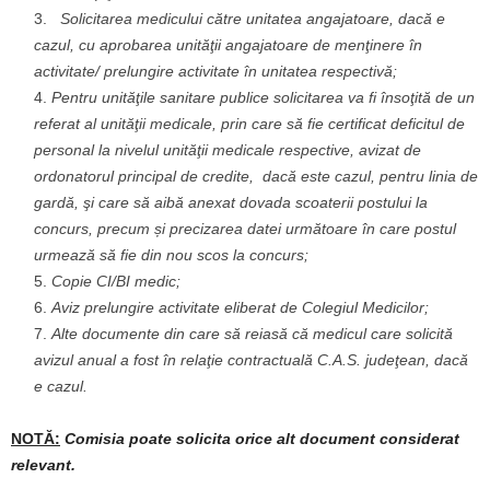
Solicitarea medicului către unitatea angajatoare, dacă e
cazul, cu aprobarea unităţii angajatoare de menţinere în
activitate/ prelungire activitate în unitatea respectivă;
Pentru unităţile sanitare publice solicitarea va fi însoţită de un
referat al unităţii medicale, prin care să fie certificat deficitul de
personal la nivelul unităţii medicale respective, avizat de
ordonatorul principal de credite, dacă este cazul, pentru linia de
gardă, şi care să aibă anexat dovada scoaterii postului la
concurs, precum
ș
i precizarea datei următoare în care postul
urmează să fie din nou scos la concurs;
Copie CI/BI medic;
Aviz prelungire activitate eliberat de Colegiul Medicilor;
Alte documente din care să reiasă că medicul care solicită
avizul anual a fost în relaţie contractuală C.A.S. judeţean, dacă
e cazul.
NOTĂ:
Comisia poate solicita orice alt document considerat
relevant.