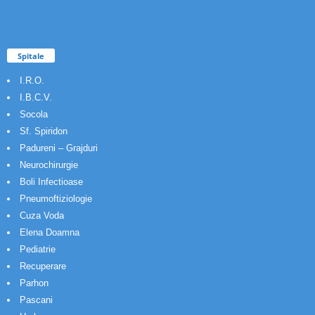
Spitale
I.R.O.
I.B.C.V.
Socola
Sf. Spiridon
Padureni – Grajduri
Neurochirurgie
Boli Infectioase
Pneumoftiziologie
Cuza Voda
Elena Doamna
Pediatrie
Recuperare
Parhon
Pascani