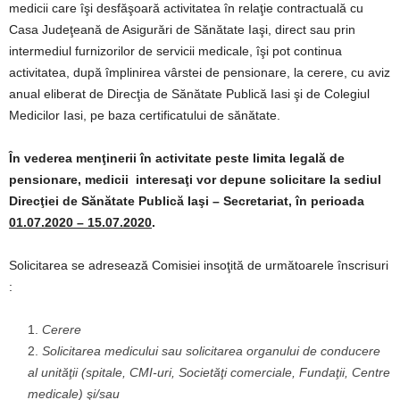
medicii care îşi desfăşoară activitatea în relaţie contractuală cu
Casa Judeţeană de Asigurări de Sănătate Iaşi, direct sau prin
intermediul furnizorilor de servicii medicale, îşi pot continua
activitatea, după împlinirea vârstei de pensionare, la cerere, cu aviz
anual eliberat de Direcţia de Sănătate Publică Iasi şi de Colegiul
Medicilor Iasi, pe baza certificatului de sănătate.
În vederea menţinerii în activitate peste limita legală de
pensionare, medicii interesaţi vor depune solicitare la sediul
Direcţiei de Sănătate Publică Iaşi – Secretariat, în perioada
01.07.2020 – 15.07.2020
.
Solicitarea se adresează Comisiei insoţită de următoarele înscrisuri
:
Cerere
Solicitarea medicului sau solicitarea organului de conducere
al unităţii (spitale, CMI-uri, Societăţi comerciale, Fundaţii, Centre
medicale) şi/sau