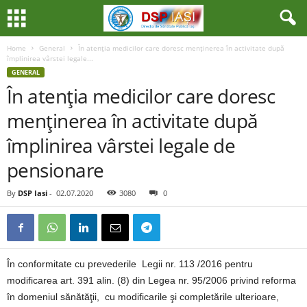
Home
General
În atenţia medicilor care doresc menţinerea în activitate după
împlinirea vârstei legale...
GENERAL
În atenţia medicilor care doresc
menţinerea în activitate după
împlinirea vârstei legale de
pensionare
By
DSP Iasi
-
02.07.2020
3080
0
În conformitate cu prevederile Legii nr. 113 /2016 pentru
modificarea art. 391 alin. (8) din Legea nr. 95/2006 privind reforma
în domeniul sănătăţii, cu modificarile şi completările ulterioare,