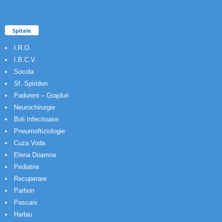
Spitale
I.R.O.
I.B.C.V.
Socola
Sf. Spiridon
Padureni – Grajduri
Neurochirurgie
Boli Infectioase
Pneumoftiziologie
Cuza Voda
Elena Doamna
Pediatrie
Recuperare
Parhon
Pascani
Harlau