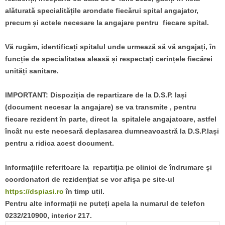
alăturată specialitățile arondate fiecărui spital angajator,
precum și actele necesare la angajare pentru fiecare spital.
Vă rugăm, identificați spitalul unde urmează să vă angajați, în
funcție de specialitatea aleasă și respectați cerințele fiecărei
unități sanitare.
IMPORTANT: Dispoziția de repartizare de la D.S.P. Iași
(document necesar la angajare) se va transmite , pentru
fiecare rezident în parte, direct la spitalele angajatoare, astfel
încât nu este necesară deplasarea dumneavoastră la D.S.P.Iași
pentru a ridica acest document.
Informațiile referitoare la repartiția pe clinici de îndrumare și
coordonatori de rezidențiat se vor afișa pe site-ul
https://dspiasi.ro
în timp util.
Pentru alte informații ne puteți apela la numarul de telefon
0232/210900, interior 217.