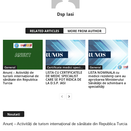
Dsp Iasi
RELATED ARTICLES
MORE FROM AUTHOR
General
Certificate medici specialiști / primari
General
Anunț – Activități de
LISTA CU CERTIFICATELE
LISTA NOMINALA cu
turism internațional de
DE MEDIC SPECIALIST
medicii rezidenţi care au
sănătate din Republica
CARE SE POT RIDICA DE
aprobarea Ministerului
Turcia
LA D.S.P. IASI
Sănătăţii de schimbare a
specialităţi
Noutati
Anunț – Activități de turism internațional de sănătate din Republica Turcia