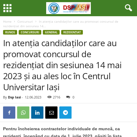
Home
Concursuri
In atenția candidaților care au promovat concursul de
rezidențiat din sesiunea 14...
RUNOS
CONCURSURI
GENERAL
REZIDENȚIAT
In atenția candidaților care au
promovat concursul de
rezidențiat din sesiunea 14 mai
2023 și au ales loc în Centrul
Universitar Iași
By
Dsp Iasi
-
12.06.2023
2716
0
Pentru încheierea contractelor individuale de muncă, ca
rezidenți, începând cu data de 1 iulie 2023, găsiți în lista