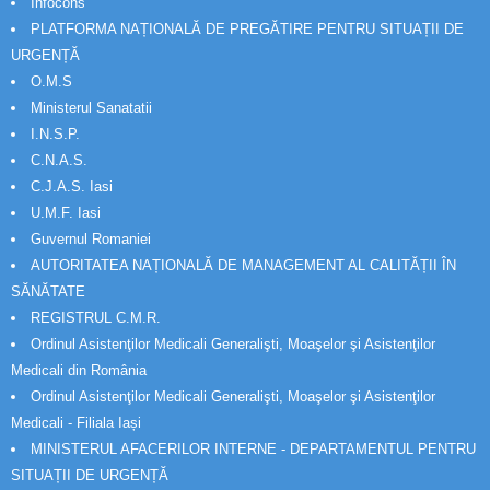
Infocons
PLATFORMA NAȚIONALĂ DE PREGĂTIRE PENTRU SITUAȚII DE
URGENȚĂ
O.M.S
Ministerul Sanatatii
I.N.S.P.
C.N.A.S.
C.J.A.S. Iasi
U.M.F. Iasi
Guvernul Romaniei
AUTORITATEA NAȚIONALĂ DE MANAGEMENT AL CALITĂȚII ÎN
SĂNĂTATE
REGISTRUL C.M.R.
Ordinul Asistenţilor Medicali Generalişti, Moaşelor şi Asistenţilor
Medicali din România
Ordinul Asistenţilor Medicali Generalişti, Moaşelor şi Asistenţilor
Medicali - Filiala Iași
MINISTERUL AFACERILOR INTERNE - DEPARTAMENTUL PENTRU
SITUAȚII DE URGENȚĂ