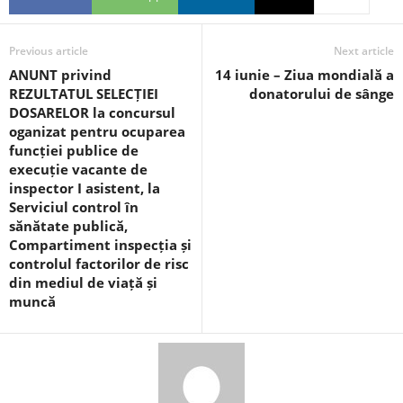
Previous article
Next article
ANUNT privind
14 iunie – Ziua mondială a
REZULTATUL SELECȚIEI
donatorului de sânge
DOSARELOR la concursul
oganizat pentru ocuparea
funcției publice de
execuție vacante de
inspector I asistent, la
Serviciul control în
sănătate publică,
Compartiment inspecția și
controlul factorilor de risc
din mediul de viață și
muncă