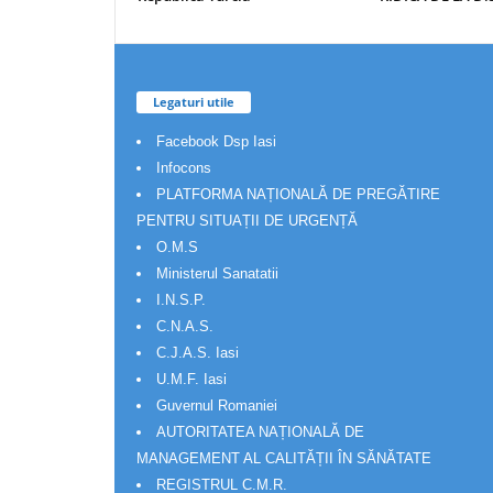
Legaturi utile
Facebook Dsp Iasi
Infocons
PLATFORMA NAȚIONALĂ DE PREGĂTIRE
PENTRU SITUAȚII DE URGENȚĂ
O.M.S
Ministerul Sanatatii
I.N.S.P.
C.N.A.S.
C.J.A.S. Iasi
U.M.F. Iasi
Guvernul Romaniei
AUTORITATEA NAȚIONALĂ DE
MANAGEMENT AL CALITĂȚII ÎN SĂNĂTATE
REGISTRUL C.M.R.