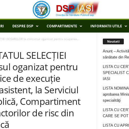
RI
DESPRE DSP
COMPARTIMENTE
INFORMATII UTILE
IEI DOSARELOR la concursul oganizat pentru ocuparea...
Noutati
Anunț – Activită
TATUL SELECȚIEI
sănătate din Re
ul oganizat pentru
LISTA CU CER
SPECIALIST C
ice de execuție
IASI
sistent, la Serviciul
LISTA NOMINALA
aprobarea Minis
ublică, Compartiment
specialităţi
ctorilor de risc din
LISTA CU CE
CARE SE POT R
ncă
LISTA CU APR