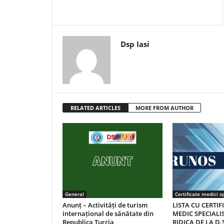
Dsp Iasi
RELATED ARTICLES
MORE FROM AUTHOR
General
Certificate medici sp
Anunț – Activități de turism
LISTA CU CERTIF
internațional de sănătate din
MEDIC SPECIALIS
Republica Turcia
RIDICA DE LA D.S