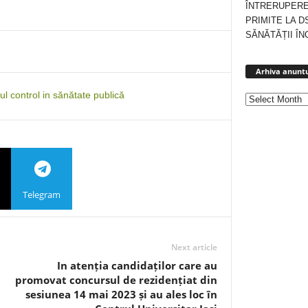
ÎNTRERUPERE
PRIMITE LA D
SĂNĂTĂȚII ÎN
Arhiva anuntu
ul control in sănătate publică
Telegram
Next article
In atenția candidaților care au
promovat concursul de rezidențiat din
sesiunea 14 mai 2023 și au ales loc în