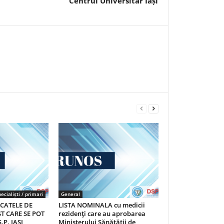
Centrul Universitar Iași
ecialiști / primari
General
ICATELE DE
LISTA NOMINALA cu medicii
T CARE SE POT
rezidenţi care au aprobarea
.P. IASI
Ministerului Sănătăţii de