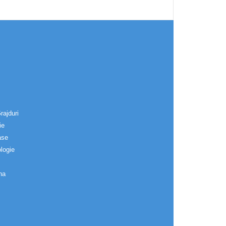
rajduri
ie
ase
logie
na