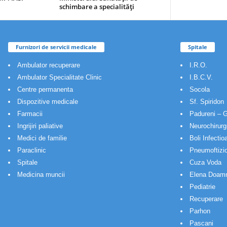
schimbare a specialităţi
Furnizori de servicii medicale
Spitale
Ambulator recuperare
I.R.O.
Ambulator Specialitate Clinic
I.B.C.V.
Centre permanenta
Socola
Dispozitive medicale
Sf. Spiridon
Farmacii
Padureni – G
Ingrijiri paliative
Neurochirurg
Medici de familie
Boli Infectio
Paraclinic
Pneumoftizio
Spitale
Cuza Voda
Medicina muncii
Elena Doam
Pediatrie
Recuperare
Parhon
Pascani