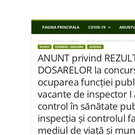
D
PAGINA PRINCIPALA
COVID-19
ANUNTU
S
P
Home
Examene / angajări
ANUNT privind REZULTATUL SELECȚ
I
RUNOS
EXAMENE / ANGAJĂRI
GENERAL
a
ANUNT privind REZUL
s
i
DOSARELOR la concurs
ocuparea funcției publ
vacante de inspector I a
control în sănătate p
inspecția și controlul fa
mediul de viață și mu