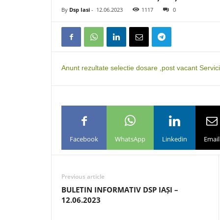
By
Dsp Iasi
-
12.06.2023
1117
0
Anunt rezultate selectie dosare ,post vacant Servici
Facebook
WhatsApp
Linkedin
Email
Previous article
BULETIN INFORMATIV DSP IAȘI –
12.06.2023