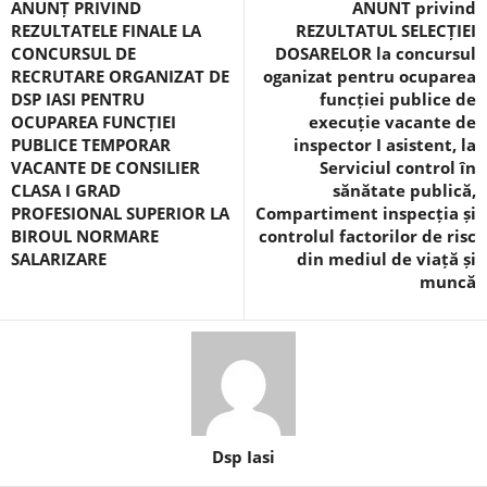
ANUNȚ PRIVIND
ANUNT privind
REZULTATELE FINALE LA
REZULTATUL SELECȚIEI
CONCURSUL DE
DOSARELOR la concursul
RECRUTARE ORGANIZAT DE
oganizat pentru ocuparea
DSP IASI PENTRU
funcției publice de
OCUPAREA FUNCȚIEI
execuție vacante de
PUBLICE TEMPORAR
inspector I asistent, la
VACANTE DE CONSILIER
Serviciul control în
CLASA I GRAD
sănătate publică,
PROFESIONAL SUPERIOR LA
Compartiment inspecția și
BIROUL NORMARE
controlul factorilor de risc
SALARIZARE
din mediul de viață și
muncă
Dsp Iasi