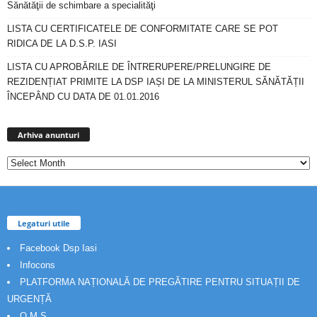
Sănătăţii de schimbare a specialităţi
LISTA CU CERTIFICATELE DE CONFORMITATE CARE SE POT
RIDICA DE LA D.S.P. IASI
LISTA CU APROBĂRILE DE ÎNTRERUPERE/PRELUNGIRE DE
REZIDENȚIAT PRIMITE LA DSP IAȘI DE LA MINISTERUL SĂNĂTĂȚII
ÎNCEPÂND CU DATA DE 01.01.2016
Arhiva
anunturi
Arhiva anunturi
Legaturi utile
Facebook Dsp Iasi
Infocons
PLATFORMA NAȚIONALĂ DE PREGĂTIRE PENTRU SITUAȚII DE
URGENȚĂ
O.M.S