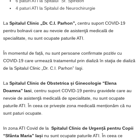
6 paturi ATI la Spitalul “Sf. Spiridon”
4 paturi ATI la Spitalul de Neurochirurgie
La
Spitalul Clinic „Dr. C.I. Parhon”,
centru suport COVID-19
pentru bolnavii care au nevoie de asistenţă medicală de
specialitate, nu sunt ocupate paturile ATI.
În momentul de față, nu sunt persoane confirmate pozitiv cu
COVID-19 care urmează tratamentul prin dializă în staţia de dializă
de la Spitalul Clinic „Dr. C.I. Parhon” Iaşi.
La
Spitalul Clinic de Obstetrica și Ginecologie “Elena
Doamna” Iasi
, centru suport COVID-19 pentru gravidele care au
nevoie de asistenţă medicală de specialitate, nu sunt ocupate
paturile ATI. În ceea ce privește zona medicală menționăm că nu
sunt paturi ocupate.
In zona ATI Covid de la
Spitalul Clinic de Urgență pentru Copii
“Sfânta Maria” Iași
nu sunt ocupate paturile ATI. În ceea ce