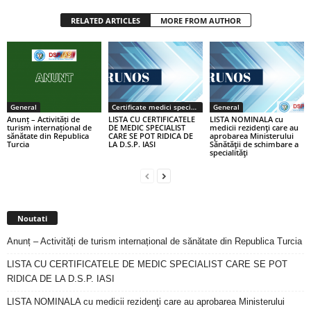
RELATED ARTICLES
MORE FROM AUTHOR
General
Certificate medici specialiști / primari
General
Anunț – Activități de
LISTA CU CERTIFICATELE
LISTA NOMINALA cu
turism internațional de
DE MEDIC SPECIALIST
medicii rezidenţi care au
sănătate din Republica
CARE SE POT RIDICA DE
aprobarea Ministerului
Turcia
LA D.S.P. IASI
Sănătăţii de schimbare a
specialităţi
Noutati
Anunț – Activități de turism internațional de sănătate din Republica Turcia
LISTA CU CERTIFICATELE DE MEDIC SPECIALIST CARE SE POT
RIDICA DE LA D.S.P. IASI
LISTA NOMINALA cu medicii rezidenţi care au aprobarea Ministerului