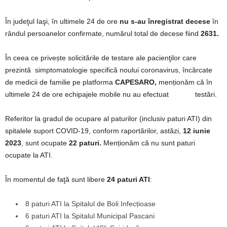
În judeţul Iaşi, în ultimele 24 de ore
nu s-au înregistrat decese
în
rândul persoanelor confirmate, numărul total de decese fiind
2631.
În ceea ce privește solicitările de testare ale pacienţilor care
prezintă simptomatologie specifică noului coronavirus, încărcate
de medicii de familie pe platforma
CAPESARO,
menționăm că în
ultimele 24 de ore echipajele mobile nu au efectuat testări.
Referitor la gradul de ocupare al paturilor (inclusiv paturi ATI) din
spitalele suport COVID-19, conform raportărilor, astăzi,
12 iunie
2023
, sunt ocupate
22 paturi.
Menționăm că nu sunt paturi
ocupate la ATI.
În momentul de faţă sunt libere
24 paturi ATI
:
8 paturi ATI la Spitalul de Boli Infecțioase
6 paturi ATI la Spitalul Municipal Pascani