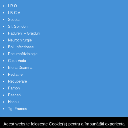
I.R.O.
I.B.C.V.
Socola
Sf. Spiridon
Padureni – Grajduri
Neurochirurgie
Boli Infectioase
Pneumoftiziologie
Cuza Voda
Elena Doamna
Pediatrie
Recuperare
Parhon
Pascani
Harlau
Tg. Frumos
Acest website folosește Cookie(s) pentru a îmbunătăți experiența