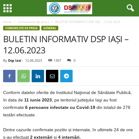
Home
Comunicate de presa
BULETIN INFORMATIV DSP IAȘI – 12.06.2023
COMUNICATE DE PRESA
GENERAL
BULETIN INFORMATIV DSP IAȘI –
12.06.2023
By
Dsp Iasi
-
12.06.2023
1307
0
Conform datelor oferite de Institutul Naţional de Sănătate Publică,
în data de
11 iunie 2023
, pe teritoriul judeţului Iaşi au fost
confirmate
6 persoane infectate cu Covid-19
din totalul de 278
testări efectuate.
Dintre cazurile confirmate pozitiv și internate, în ultimele 24 de ore
s-au efectuat
2 externări
și
4 internări.