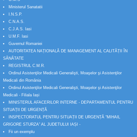
Ministerul Sanatatii
I.N.S.P.
C.N.A.S.
C.J.A.S. Iasi
U.M.F. Iasi
Guvernul Romaniei
AUTORITATEA NAȚIONALĂ DE MANAGEMENT AL CALITĂȚII ÎN
SĂNĂTATE
REGISTRUL C.M.R.
Ordinul Asistenţilor Medicali Generalişti, Moaşelor şi Asistenţilor
Medicali din România
Ordinul Asistenţilor Medicali Generalişti, Moaşelor şi Asistenţilor
Medicali - Filiala Iași
MINISTERUL AFACERILOR INTERNE - DEPARTAMENTUL PENTRU
SITUAȚII DE URGENȚĂ
INSPECTORATUL PENTRU SITUAȚII DE URGENȚĂ “MIHAIL
GRIGORE STURZA” AL JUDETULUI IAȘI -
Fii un exemplu