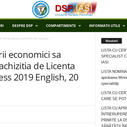
RI
DESPRE DSP
COMPARTIMENTE
INFORMATII UTILE
 oferte pentru achizitia de Licenta...
Noutati
LISTA CU CER
rii economici sa
SPECIALIST C
chizitia de Licenta
IASI
LISTA NOMINALA
ss 2019 English, 20
aprobarea Minis
specialităţi
LISTA CU CE
CARE SE POT R
LISTA CU APR
ÎNTRERUPERE
PRIMITE LA D
SĂNĂTĂȚII ÎN