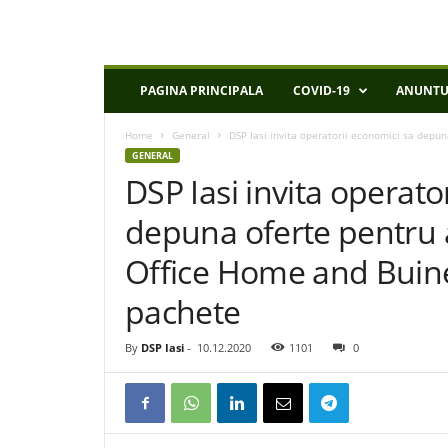
D
PAGINA PRINCIPALA
COVID-19
ANUNTU
S
P
Home
General
DSP Iasi invita operatorii economici sa depuna
I
GENERAL
a
DSP Iasi invita operato
s
i
depuna oferte pentru a
Office Home and Buine
pachete
By
DSP Iasi
-
10.12.2020
1101
0