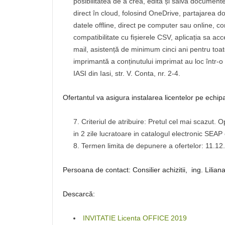
posibilitatea de a crea, edita și salva documente, 
direct în cloud, folosind OneDrive, partajarea do
datele offline, direct pe computer sau online, c
compatibilitate cu fișierele CSV, aplicația sa a
mail, asistență de minimum cinci ani pentru toate 
imprimantă a conținutului imprimat au loc într-o
IASI din Iasi, str. V. Conta, nr. 2-4.
Ofertantul va asigura instalarea licentelor pe echipa
Criteriul de atribuire: Pretul cel mai scazut.
in 2 zile lucratoare in catalogul electronic SEA
Termen limita de depunere a ofertelor: 11.12
Persoana de contact: Consilier achizitii, ing. Lilia
Descarcă:
INVITATIE Licenta OFFICE 2019