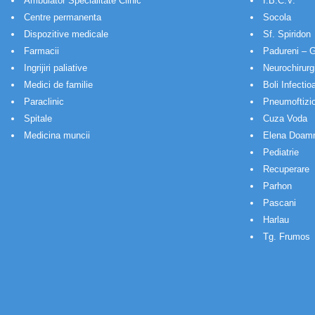
Ambulator Specialitate Clinic
I.B.C.V.
Centre permanenta
Socola
Dispozitive medicale
Sf. Spiridon
Farmacii
Padureni – G
Ingrijiri paliative
Neurochirurg
Medici de familie
Boli Infectio
Paraclinic
Pneumoftizio
Spitale
Cuza Voda
Medicina muncii
Elena Doam
Pediatrie
Recuperare
Parhon
Pascani
Harlau
Tg. Frumos