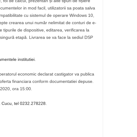
foi de calcul, prezentări și alte tipuri de fișiere
cumentelor in mod facil, utilizatorii sa poata salva
ompatibilitate cu sistemul de operare Windows 10,
ccepte crearea unui număr nelimitat de conturi de e-
tipurile de dispositive, editarea, verificarea la
 singură etapă. Livrarea se va face la sediul DSP
mentele institutiei.
 Operatorul economic declarat castigator va publica
P oferta financiara conform documentatiei depuse.
.2020, ora 15:00.
na Cucu, tel 0232.278228.