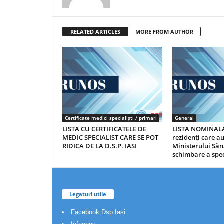
RELATED ARTICLES
MORE FROM AUTHOR
Certificate medici specialiști / primari
General
LISTA CU CERTIFICATELE DE
LISTA NOMINALA
MEDIC SPECIALIST CARE SE POT
rezidenţi care 
RIDICA DE LA D.S.P. IASI
Ministerului Săn
schimbare a spec
Legaturi utile
Facebook Dsp Iasi