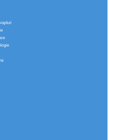
rajduri
ie
ase
logie
na