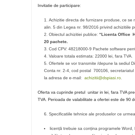
Invitatie de participare:
Achizitie directa de furnizare produse, ce se 
alin. 5 din Legea nr. 98/2016 privind achizitiile p
Obiectul achizitiei publice:
“Licenta Office 
20 pachete.
Cod CPV: 48218000-9 Pachete software pentru
Valoare totala estimata: 22000 lei, fara TVA.
Ofertele se vor transmite /depune la sediul Di
Conta nr. 2-4, cod postal 700106, secretariatul i
la adresa de e-mail:
achizitii@dspiasi.ro
.
Oferta va cuprinde pretul unitar in lei, fara TVA pre
TVA. Perioada de valabilitate a ofertei este de 90 de
Specificatiile tehnice ale produselor ce urmeaz
licență trebuie sa conțina programele Word, 