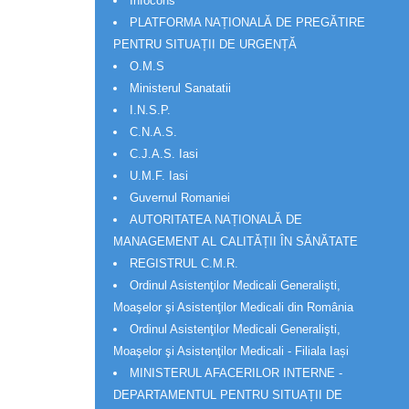
Infocons
PLATFORMA NAȚIONALĂ DE PREGĂTIRE
PENTRU SITUAȚII DE URGENȚĂ
O.M.S
Ministerul Sanatatii
I.N.S.P.
C.N.A.S.
C.J.A.S. Iasi
U.M.F. Iasi
Guvernul Romaniei
AUTORITATEA NAȚIONALĂ DE
MANAGEMENT AL CALITĂȚII ÎN SĂNĂTATE
REGISTRUL C.M.R.
Ordinul Asistenţilor Medicali Generalişti,
Moaşelor şi Asistenţilor Medicali din România
Ordinul Asistenţilor Medicali Generalişti,
Moaşelor şi Asistenţilor Medicali - Filiala Iași
MINISTERUL AFACERILOR INTERNE -
DEPARTAMENTUL PENTRU SITUAȚII DE