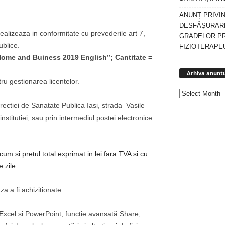
ANUNȚ PRIVI
DESFĂŞURARE
realizeaza in conformitate cu prevederile art 7,
GRADELOR P
ublice.
FIZIOTERAPEU
Home and Buiness 2019 English”;
Cantitate =
Arhiva anuntu
 gestionarea licentelor.
rectiei de Sanatate Publica Iasi, strada Vasile
nstitutiei, sau prin intermediul postei electronice
cum si pretul total exprimat in lei fara TVA si cu
 zile.
a a fi achizitionate:
Excel și PowerPoint, funcție avansată Share,