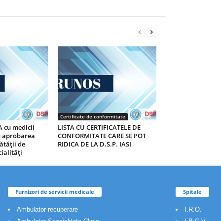
Certificate de conformitate
 cu medicii
LISTA CU CERTIFICATELE DE
au aprobarea
CONFORMITATE CARE SE POT
ătăţii de
RIDICA DE LA D.S.P. IASI
ialităţi
Furnizori de servicii medicale
Spitale
Ambulator recuperare
I.R.O.