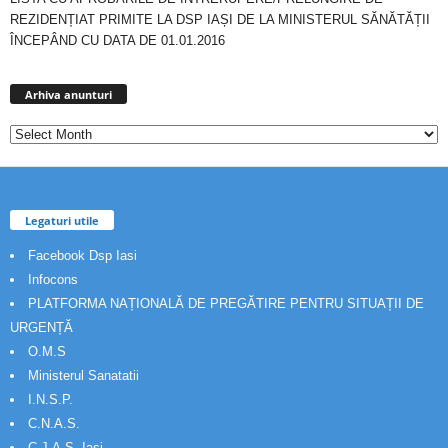
REZIDENȚIAT PRIMITE LA DSP IAȘI DE LA MINISTERUL SĂNĂTĂȚII
ÎNCEPÂND CU DATA DE 01.01.2016
Arhiva
anunturi
Arhiva anunturi
Legaturi utile
Facebook Dsp Iasi
Infocons
PLATFORMA NAȚIONALĂ DE PREGĂTIRE PENTRU SITUAȚII DE
URGENȚĂ
O.M.S
Ministerul Sanatatii
I.N.S.P.
C.N.A.S.
C.J.A.S. Iasi