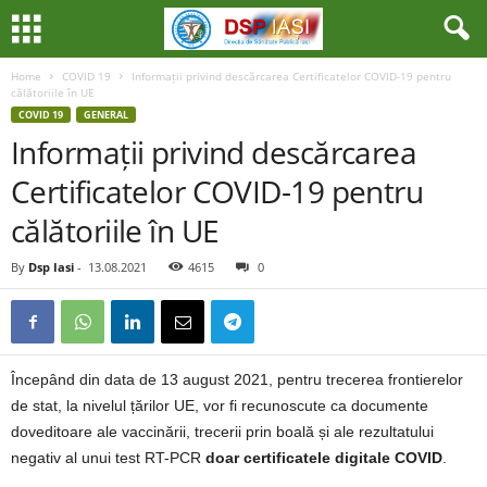
Home
COVID 19
Informații privind descărcarea Certificatelor COVID-19 pentru
călătoriile în UE
COVID 19
GENERAL
Informații privind descărcarea
Certificatelor COVID-19 pentru
călătoriile în UE
By
Dsp Iasi
-
13.08.2021
4615
0
Începând din data de 13 august 2021, pentru trecerea frontierelor
de stat, la nivelul țărilor UE, vor fi recunoscute ca documente
doveditoare ale vaccinării, trecerii prin boală și ale rezultatului
negativ al unui test RT-PCR
doar certificatele digitale COVID
.