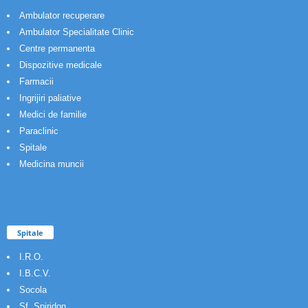
Ambulator recuperare
Ambulator Specialitate Clinic
Centre permanenta
Dispozitive medicale
Farmacii
Ingrijiri paliative
Medici de familie
Paraclinic
Spitale
Medicina muncii
Spitale
I.R.O.
I.B.C.V.
Socola
Sf. Spiridon