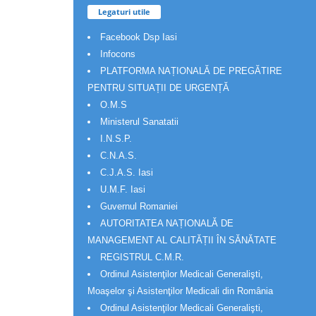
Legaturi utile
Facebook Dsp Iasi
Infocons
PLATFORMA NAȚIONALĂ DE PREGĂTIRE
PENTRU SITUAȚII DE URGENȚĂ
O.M.S
Ministerul Sanatatii
I.N.S.P.
C.N.A.S.
C.J.A.S. Iasi
U.M.F. Iasi
Guvernul Romaniei
AUTORITATEA NAȚIONALĂ DE
MANAGEMENT AL CALITĂȚII ÎN SĂNĂTATE
REGISTRUL C.M.R.
Ordinul Asistenţilor Medicali Generalişti,
Moaşelor şi Asistenţilor Medicali din România
Ordinul Asistenţilor Medicali Generalişti,