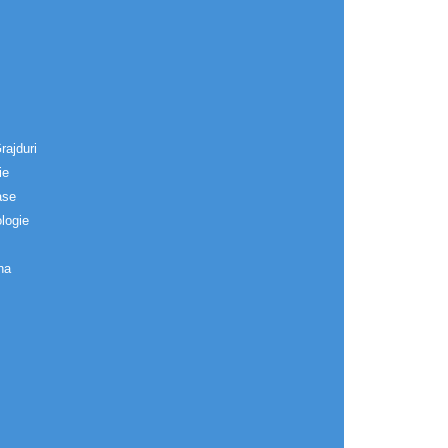
rajduri
ie
ase
logie
na