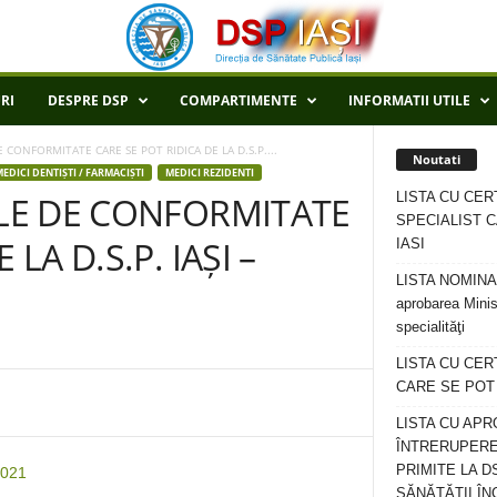
RI
DESPRE DSP
COMPARTIMENTE
INFORMATII UTILE
E CONFORMITATE CARE SE POT RIDICA DE LA D.S.P....
Noutati
MEDICI DENTIȘTI / FARMACIȘTI
MEDICI REZIDENTI
LISTA CU CER
ELE DE CONFORMITATE
SPECIALIST C
LA D.S.P. IAȘI –
IASI
LISTA NOMINALA
aprobarea Minis
specialităţi
LISTA CU CE
CARE SE POT R
LISTA CU APR
ÎNTRERUPERE
PRIMITE LA D
2021
SĂNĂTĂȚII ÎN