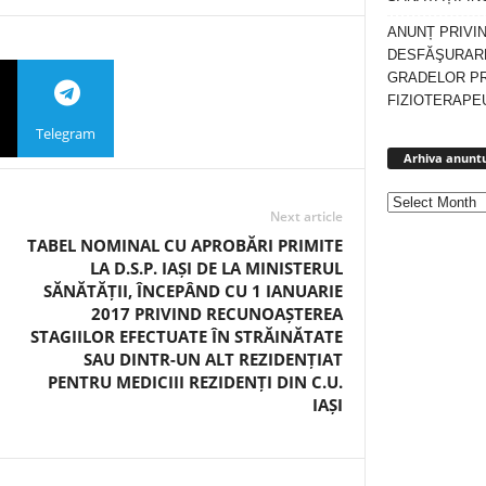
ANUNȚ PRIVI
DESFĂŞURARE
GRADELOR P
FIZIOTERAPEU
Telegram
Arhiva anuntu
Next article
TABEL NOMINAL CU APROBĂRI PRIMITE
LA D.S.P. IAȘI DE LA MINISTERUL
SĂNĂTĂȚII, ÎNCEPÂND CU 1 IANUARIE
2017 PRIVIND RECUNOAȘTEREA
STAGIILOR EFECTUATE ÎN STRĂINĂTATE
SAU DINTR-UN ALT REZIDENȚIAT
PENTRU MEDICIII REZIDENȚI DIN C.U.
IAȘI