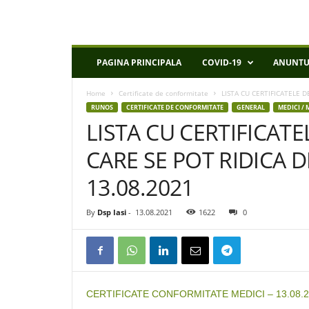
D
PAGINA PRINCIPALA
COVID-19
ANUNTU
S
P
Home
Certificate de conformitate
LISTA CU CERTIFICATELE D
I
RUNOS
CERTIFICATE DE CONFORMITATE
GENERAL
MEDICI / 
a
LISTA CU CERTIFICAT
s
i
CARE SE POT RIDICA DE 
13.08.2021
By
Dsp Iasi
-
13.08.2021
1622
0
CERTIFICATE CONFORMITATE MEDICI – 13.08.