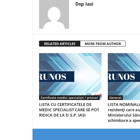
Dsp Iasi
RELATED ARTICLES
MORE FROM AUTHOR
Certificate medici specialiști / primari
General
LISTA CU CERTIFICATELE DE
LISTA NOMINALA
MEDIC SPECIALIST CARE SE POT
rezidenţi care 
RIDICA DE LA D.S.P. IASI
Ministerului Săn
schimbare a spec