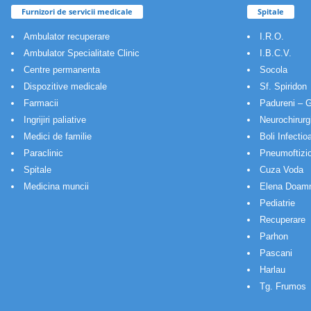
Furnizori de servicii medicale
Spitale
Ambulator recuperare
I.R.O.
Ambulator Specialitate Clinic
I.B.C.V.
Centre permanenta
Socola
Dispozitive medicale
Sf. Spiridon
Farmacii
Padureni – G
Ingrijiri paliative
Neurochirurg
Medici de familie
Boli Infectio
Paraclinic
Pneumoftizio
Spitale
Cuza Voda
Medicina muncii
Elena Doam
Pediatrie
Recuperare
Parhon
Pascani
Harlau
Tg. Frumos