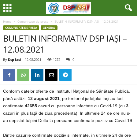
Home
Comunicate de presa
BULETIN INFORMATIV DSP IAȘI – 12.08.2021
COMUNICATE DE PRESA
GENERAL
BULETIN INFORMATIV DSP IAȘI –
12.08.2021
By
Dsp Iasi
-
12.08.2021
1272
0
Conform datelor oferite de Institutul Naţional de Sănătate Publică,
până astăzi,
12 august 2021
, pe teritoriul judeţului Iaşi au fost
confirmate
42655
cazuri cu persoane infectate cu Covid-19 (cu
3
cazuri în plus faţă de ziua precedentă). In ultimele 24 de ore nu s-
au depistat tulpini Delta la persoane confirmate pozitiv cu Covid-19.
Dintre cazurile confirmate pozitiv și internate, în ultimele 24 de ore