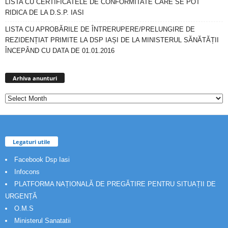
LISTA CU CERTIFICATELE DE CONFORMITATE CARE SE POT
RIDICA DE LA D.S.P. IASI
LISTA CU APROBĂRILE DE ÎNTRERUPERE/PRELUNGIRE DE
REZIDENȚIAT PRIMITE LA DSP IAȘI DE LA MINISTERUL SĂNĂTĂȚII
ÎNCEPÂND CU DATA DE 01.01.2016
Arhiva
anunturi
Arhiva anunturi
Legaturi utile
Facebook Dsp Iasi
Infocons
PLATFORMA NAȚIONALĂ DE PREGĂTIRE PENTRU SITUAȚII DE
URGENȚĂ
O.M.S
Ministerul Sanatatii