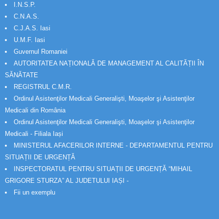
I.N.S.P.
C.N.A.S.
C.J.A.S. Iasi
U.M.F. Iasi
Guvernul Romaniei
AUTORITATEA NAȚIONALĂ DE MANAGEMENT AL CALITĂȚII ÎN
SĂNĂTATE
REGISTRUL C.M.R.
Ordinul Asistenţilor Medicali Generalişti, Moaşelor şi Asistenţilor
Medicali din România
Ordinul Asistenţilor Medicali Generalişti, Moaşelor şi Asistenţilor
Medicali - Filiala Iași
MINISTERUL AFACERILOR INTERNE - DEPARTAMENTUL PENTRU
SITUAȚII DE URGENȚĂ
INSPECTORATUL PENTRU SITUAȚII DE URGENȚĂ “MIHAIL
GRIGORE STURZA” AL JUDETULUI IAȘI -
Fii un exemplu