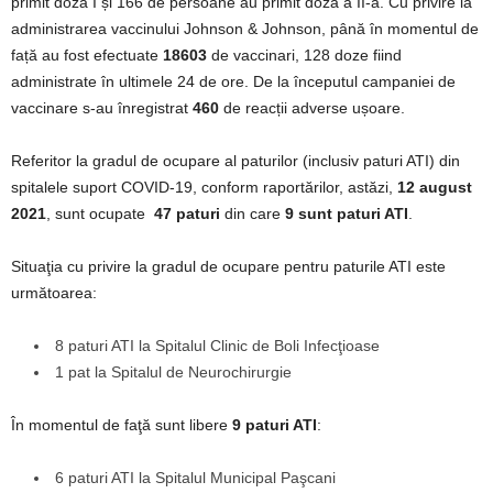
primit doza I și 166 de persoane au primit doza a II-a. Cu privire la
administrarea vaccinului Johnson & Johnson, până în momentul de
față au fost efectuate
18603
de vaccinari, 128 doze fiind
administrate în ultimele 24 de ore. De la începutul campaniei de
vaccinare s-au înregistrat
460
de reacții adverse ușoare.
Referitor la gradul de ocupare al paturilor (inclusiv paturi ATI) din
spitalele suport COVID-19, conform raportărilor, astăzi,
12 august
2021
, sunt ocupate
47 paturi
din care
9
sunt paturi ATI
.
Situaţia cu privire la gradul de ocupare pentru paturile ATI este
următoarea:
8 paturi ATI la Spitalul Clinic de Boli Infecţioase
1 pat la Spitalul de Neurochirurgie
În momentul de faţă sunt libere
9 paturi ATI
:
6 paturi ATI la Spitalul Municipal Paşcani