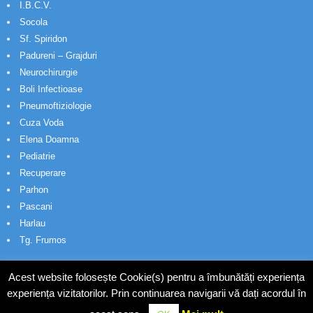
I.B.C.V.
Socola
Sf. Spiridon
Padureni – Grajduri
Neurochirurgie
Boli Infectioase
Pneumoftiziologie
Cuza Voda
Elena Doamna
Pediatrie
Recuperare
Parhon
Pascani
Harlau
Tg. Frumos
Acest website folosește Cookie(s) pentru a îmbunătăți experiența
experiența vizitatorilor. Prin continuarea navigarii vă dați acordul în