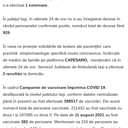
s-a efectuat
1 externare.
În judeţul Iaşi, în ultimele 24 de ore nu s
–
au înregistrat decese în
rândul persoanelor confirmate pozitiv, numărul total de decese fiind
929
.
În ceea ce privește solicitările de testare ale pacienţilor care
prezintă simptomatologie specifică noului coronavirus, încărcate
de medicii de familie pe platforma
CAPESARO,
menționăm că în
ultimele 24 de ore, Serviciul Județean de Ambulanță Iași a efectuat
2 recoltări
la domiciliu.
În cadrul
Campaniei de vaccinare împotriva COVID 19
,
desfășurată la nivelul judetului Iaşi, conform datelor centralizate,
până în prezent au fost efectuate
398517
de vaccinări. Din acest
numarul total de persoane vaccinate, 211432 au fost vaccinate cu
doza I și 187085 cu doza II. Pe data de
11 august 2021
au fost
vaccinate
382
de persoane. Mentionam ca 216 de persoane au