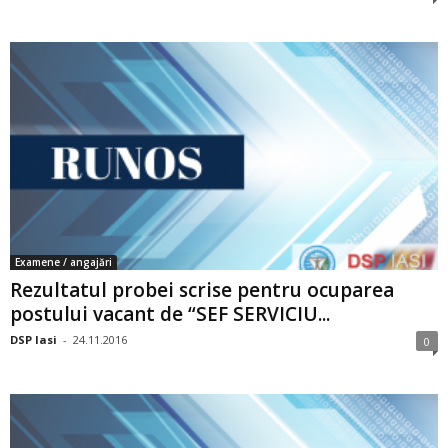
Examene / angajări
Rezultatul probei scrise pentru ocuparea
postului vacant de “SEF SERVICIU...
DSP Iasi
-
24.11.2016
0