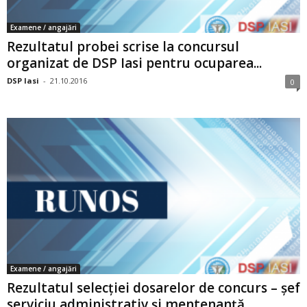
Examene / angajări
Rezultatul probei scrise la concursul
organizat de DSP Iasi pentru ocuparea...
DSP Iasi
-
21.10.2016
0
Examene / angajări
Rezultatul selecției dosarelor de concurs – șef
serviciu administrativ și mentenanță