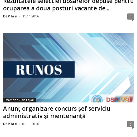
Rezultatele selectiei dosarelor depuse pentru
ocuparea a doua posturi vacante de...
DSP Iasi
-
11.11.2016
0
Examene / angajări
Anunț organizare concurs șef serviciu
administrativ și mentenanță
DSP Iasi
-
01.11.2016
0