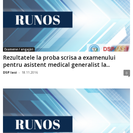
Examene / angajări
Rezultatele la proba scrisa a examenului
pentru asistent medical generalist la...
DSP Iasi
-
18.11.2016
0