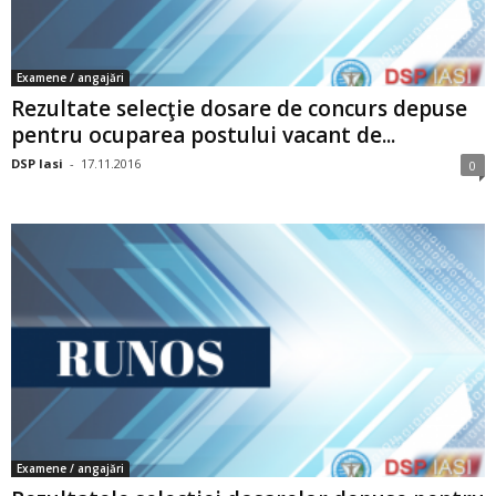
Examene / angajări
Rezultate selecţie dosare de concurs depuse
pentru ocuparea postului vacant de...
DSP Iasi
-
17.11.2016
0
Examene / angajări