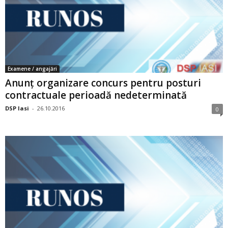
Examene / angajări
Anunț organizare concurs pentru posturi
contractuale perioadă nedeterminată
DSP Iasi
-
26.10.2016
0