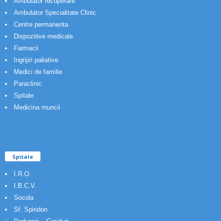
Ambulator recuperare
Ambulator Specialitate Clinic
Centre permanenta
Dispozitive medicale
Farmacii
Ingrijiri paliative
Medici de familie
Paraclinic
Spitale
Medicina muncii
Spitale
I.R.O.
I.B.C.V.
Socola
Sf. Spiridon