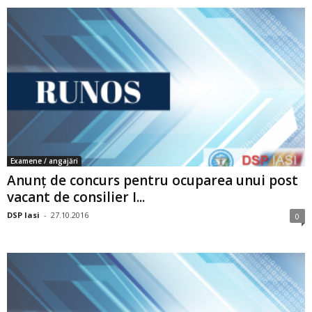
Examene / angajări
Anunț de concurs pentru ocuparea unui post
vacant de consilier I...
DSP Iasi
-
27.10.2016
0