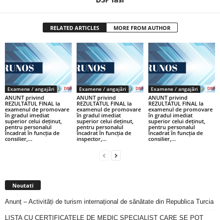
RELATED ARTICLES
MORE FROM AUTHOR
Examene / angajări
Examene / angajări
Examene / angajări
ANUNT privind
ANUNT privind
ANUNT privind
REZULTATUL FINAL la
REZULTATUL FINAL la
REZULTATUL FINAL la
examenul de promovare
examenul de promovare
examenul de promovare
în gradul imediat
în gradul imediat
în gradul imediat
superior celui deținut,
superior celui deținut,
superior celui deținut,
pentru personalul
pentru personalul
pentru personalul
încadrat în funcția de
încadrat în funcția de
încadrat în funcția de
consilier,...
inspector,...
consilier,...
Noutati
Anunț – Activități de turism internațional de sănătate din Republica Turcia
LISTA CU CERTIFICATELE DE MEDIC SPECIALIST CARE SE POT