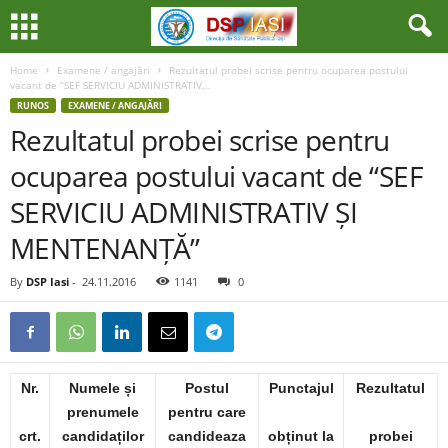
Home
Examene / angajări
Rezultatul probei scrise pentru ocuparea postului
vacant de “SEF SERVICIU ADMINISTRATIV...
RUNOS
EXAMENE / ANGAJĂRI
Rezultatul probei scrise pentru
ocuparea postului vacant de “SEF
SERVICIU ADMINISTRATIV ȘI
MENTENANȚĂ”
By
DSP Iasi
-
24.11.2016
1141
0
Nr.
Numele și
Postul
Punctajul
Rezultatul
prenumele
pentru care
crt.
candidaților
candideaza
obținut la
probei