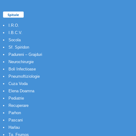
Spitale
I.R.O.
I.B.C.V.
Socola
Sf. Spiridon
Padureni – Grajduri
Neurochirurgie
Boli Infectioase
Pneumoftiziologie
Cuza Voda
Elena Doamna
Pediatrie
Recuperare
Parhon
Pascani
Harlau
Tg. Frumos