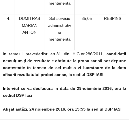
mentenenta
4.
DUMITRAS
Sef serviciu
35,05
RESPINS
MARIAN
administrativ
ANTON
si
mentenenta
In temeiul prevederilor art.31 din H.G.nr.286/2011,
candidații
nemulțumiți de rezultatele obținute la proba scrisă pot depune
contestație în termen de cel mult o zi lucratoare de la data
afisarii rezultatului probei scrise, la sediul DSP IASI.
Interviul se va desfasura in data de 29noiembrie 2016, ora la
sediul DSP Iasi
Afișat astăzi, 24 noiembrie 2016, ora 15
:55
la sediul DSP IASI