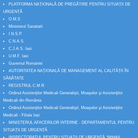
PLATFORMA NAȚIONALĂ DE PREGĂTIRE PENTRU SITUAȚII DE
URGENȚĂ
O.M.S
Ministerul Sanatatii
I.N.S.P.
C.N.A.S.
C.J.A.S. Iasi
U.M.F. Iasi
Guvernul Romaniei
AUTORITATEA NAȚIONALĂ DE MANAGEMENT AL CALITĂȚII ÎN
SĂNĂTATE
REGISTRUL C.M.R.
Ordinul Asistenţilor Medicali Generalişti, Moaşelor şi Asistenţilor
Medicali din România
Ordinul Asistenţilor Medicali Generalişti, Moaşelor şi Asistenţilor
Medicali - Filiala Iași
MINISTERUL AFACERILOR INTERNE - DEPARTAMENTUL PENTRU
SITUAȚII DE URGENȚĂ
INSPECTORATUL PENTRU SITUAȚII DE URGENȚĂ “MIHAIL