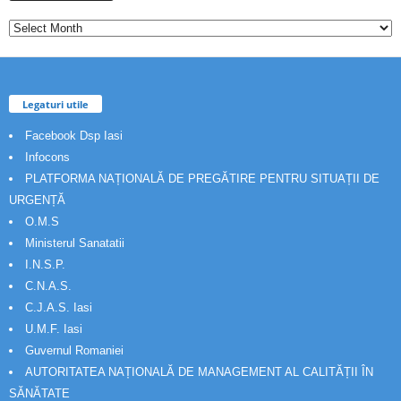
Legaturi utile
Facebook Dsp Iasi
Infocons
PLATFORMA NAȚIONALĂ DE PREGĂTIRE PENTRU SITUAȚII DE
URGENȚĂ
O.M.S
Ministerul Sanatatii
I.N.S.P.
C.N.A.S.
C.J.A.S. Iasi
U.M.F. Iasi
Guvernul Romaniei
AUTORITATEA NAȚIONALĂ DE MANAGEMENT AL CALITĂȚII ÎN
SĂNĂTATE