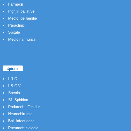
Farmacii
Ingrijiri paliative
Medici de familie
Paraclinic
Spitale
Medicina muncii
Spitale
I.R.O.
I.B.C.V.
Socola
Sf. Spiridon
Padureni – Grajduri
Neurochirurgie
Boli Infectioase
Pneumoftiziologie