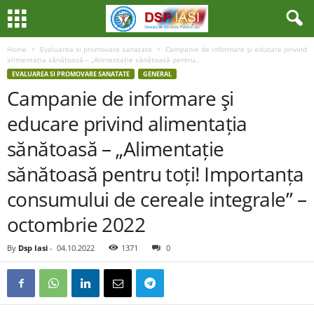
Home
Evaluarea si promovare sanatate
Campanie de informare şi educare privind
alimentația sănătoasă – „Alimentație sănătoasă pentru...
EVALUAREA SI PROMOVARE SANATATE
GENERAL
Campanie de informare şi
educare privind alimentația
sănătoasă – „Alimentație
sănătoasă pentru toți! Importanța
consumului de cereale integrale” –
octombrie 2022
By
Dsp Iasi
-
04.10.2022
1371
0