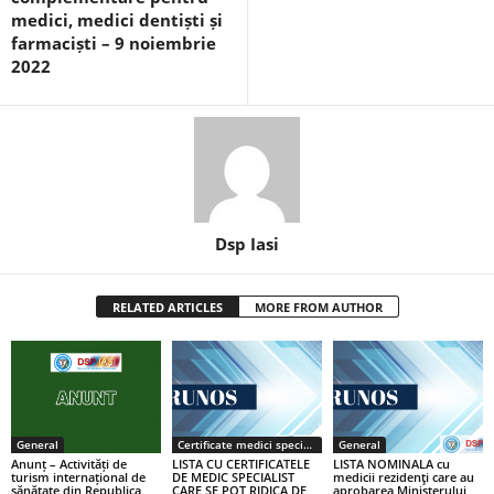
medici, medici dentiști și
farmaciști – 9 noiembrie
2022
Dsp Iasi
RELATED ARTICLES
MORE FROM AUTHOR
General
Certificate medici specialiști / primari
General
Anunț – Activități de
LISTA CU CERTIFICATELE
LISTA NOMINALA cu
turism internațional de
DE MEDIC SPECIALIST
medicii rezidenţi care au
sănătate din Republica
CARE SE POT RIDICA DE
aprobarea Ministerului