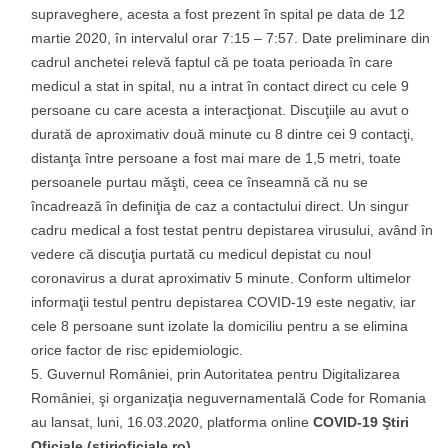
supraveghere, acesta a fost prezent în spital pe data de 12
martie 2020, în intervalul orar 7:15 – 7:57. Date preliminare din
cadrul anchetei relevă faptul că pe toata perioada în care
medicul a stat in spital, nu a intrat în contact direct cu cele 9
persoane cu care acesta a interacţionat. Discuţiile au avut o
durată de aproximativ două minute cu 8 dintre cei 9 contacţi,
distanţa între persoane a fost mai mare de 1,5 metri, toate
persoanele purtau măşti, ceea ce înseamnă că nu se
încadrează în definiţia de caz a contactului direct. Un singur
cadru medical a fost testat pentru depistarea virusului, având în
vedere că discuţia purtată cu medicul depistat cu noul
coronavirus a durat aproximativ 5 minute. Conform ultimelor
informaţii testul pentru depistarea COVID-19 este negativ, iar
cele 8 persoane sunt izolate la domiciliu pentru a se elimina
orice factor de risc epidemiologic.
Guvernul României, prin Autoritatea pentru Digitalizarea
României, şi organizaţia neguvernamentală Code for Romania
au lansat, luni, 16.03.2020, platforma online
COVID-19 Ştiri
Oficiale (stirioficiale.ro).