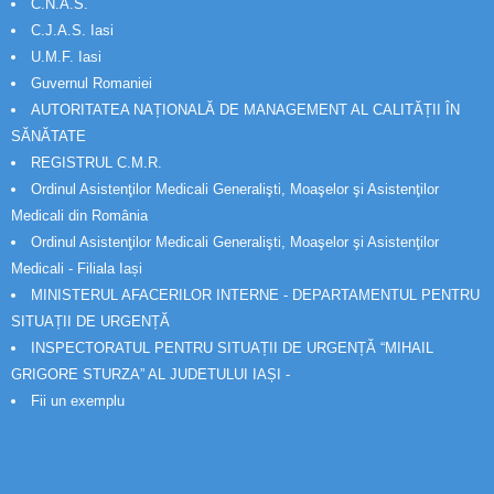
C.N.A.S.
C.J.A.S. Iasi
U.M.F. Iasi
Guvernul Romaniei
AUTORITATEA NAȚIONALĂ DE MANAGEMENT AL CALITĂȚII ÎN
SĂNĂTATE
REGISTRUL C.M.R.
Ordinul Asistenţilor Medicali Generalişti, Moaşelor şi Asistenţilor
Medicali din România
Ordinul Asistenţilor Medicali Generalişti, Moaşelor şi Asistenţilor
Medicali - Filiala Iași
MINISTERUL AFACERILOR INTERNE - DEPARTAMENTUL PENTRU
SITUAȚII DE URGENȚĂ
INSPECTORATUL PENTRU SITUAȚII DE URGENȚĂ “MIHAIL
GRIGORE STURZA” AL JUDETULUI IAȘI -
Fii un exemplu