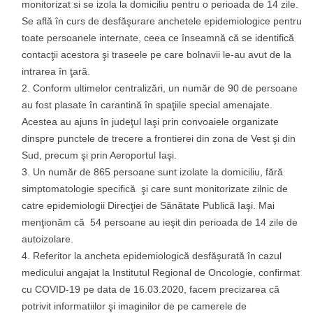
monitorizat si se izola la domiciliu pentru o perioada de 14 zile.
Se află în curs de desfăşurare anchetele epidemiologice pentru
toate persoanele internate, ceea ce înseamnă că se identifică
contacţii acestora şi traseele pe care bolnavii le-au avut de la
intrarea în ţară.
Conform ultimelor centralizări, un număr de 90 de persoane
au fost plasate în carantină în spaţiile special amenajate.
Acestea au ajuns în judeţul Iaşi prin convoaiele organizate
dinspre punctele de trecere a frontierei din zona de Vest şi din
Sud, precum şi prin Aeroportul Iaşi.
Un număr de 865 persoane sunt izolate la domiciliu, fără
simptomatologie specifică şi care sunt monitorizate zilnic de
catre epidemiologii Direcţiei de Sănătate Publică Iaşi. Mai
menţionăm că 54 persoane au ieşit din perioada de 14 zile de
autoizolare.
Referitor la ancheta epidemiologică desfăşurată în cazul
medicului angajat la Institutul Regional de Oncologie, confirmat
cu COVID-19 pe data de 16.03.2020, facem precizarea că
potrivit informatiilor şi imaginilor de pe camerele de