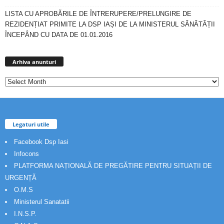
LISTA CU APROBĂRILE DE ÎNTRERUPERE/PRELUNGIRE DE
REZIDENȚIAT PRIMITE LA DSP IAȘI DE LA MINISTERUL SĂNĂTĂȚII
ÎNCEPÂND CU DATA DE 01.01.2016
Arhiva
anunturi
Arhiva anunturi
Legaturi utile
Facebook Dsp Iasi
Infocons
PLATFORMA NAȚIONALĂ DE PREGĂTIRE PENTRU SITUAȚII DE
URGENȚĂ
O.M.S
Ministerul Sanatatii
I.N.S.P.