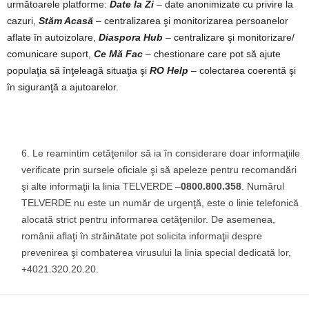
următoarele platforme:
Date la Zi
– date anonimizate cu privire la
cazuri,
Stăm Acasă
– centralizarea şi monitorizarea persoanelor
aflate în autoizolare,
Diaspora Hub
– centralizare şi monitorizare/
comunicare suport,
Ce Mă Fac
– chestionare care pot să ajute
populaţia să înţeleagă situaţia şi
RO Help
– colectarea coerentă şi
în siguranţă a ajutoarelor.
Le reamintim cetăţenilor să ia în considerare doar informaţiile
verificate prin sursele oficiale şi să apeleze pentru recomandări
şi alte informaţii la linia TELVERDE –
0800.800.358
. Numărul
TELVERDE nu este un număr de urgenţă, este o linie telefonică
alocată strict pentru informarea cetăţenilor. De asemenea,
românii aflaţi în străinătate pot solicita informaţii despre
prevenirea şi combaterea virusului la linia special dedicată lor,
+4021.320.20.20.