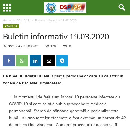
Home
COVID 19
Buletin informativ 19.03.2020
COVID 19
Buletin informativ 19.03.2020
By
DSP Iasi
-
19.03.2020
1283
0
La nivelul judeţului Iaşi
, situaţia persoanelor care au călătorit în
zonele de risc este următoarea:
În momentul de faţă sunt în total 19 persoane infectate cu
COVID-19 şi care se află sub supraveghere medicală
permanentă. Starea de sănătate generală a pacienţilor este
bună. In urma testelor efectuate a fost externat un barbat de 42
de ani, ca fiind vindecat. Conform procedurilor acesta va fi