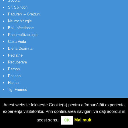
Socola
Sf. Spiridon
Padureni – Grajduri
Neurochirurgie
Boli Infectioase
Pneumoftiziologie
Cuza Voda
Elena Doamna
Pediatrie
Recuperare
Parhon
Pascani
Harlau
Tg. Frumos
Acest website folosește Cookie(s) pentru a îmbunătăți experiența
experiența vizitatorilor. Prin continuarea navigarii vă dați acordul în
acest sens.
Mai mult
OK
© Wakatech