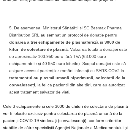
De asemenea, Ministerul Sănătății și SC Besmax Pharma
Distribution SRL au semnat un protocol de donație pentru
donarea a trei echipamente de plasmafereză și 3000 de
kituri de colectare de plasmă
. Valoarea totală a donației este
de aproximativ 103.950 euro fără TVA (63.000 euro
echipamentele și 40.950 euro kiturile). Scopul donației este să
asigure accesul pacienților români infectați cu SARS-COV2 la
tratamentul cu plasmă umană hiperimună, colectată de la
convalesceți
, la fel ca pacienții din alte țări, care au autorizat
acest tratament salvator de vieți.
Cele 3 echipamente și cele 3000 de chituri de colectare de plasmă
vor fi folosite exclusiv pentru colectarea de plasmă umană de la
pacienții COVID-19 vindecați (convalescenți), conform criteriilor
stabilite de către specialiștii Agenției Naționale a Medicamentului și