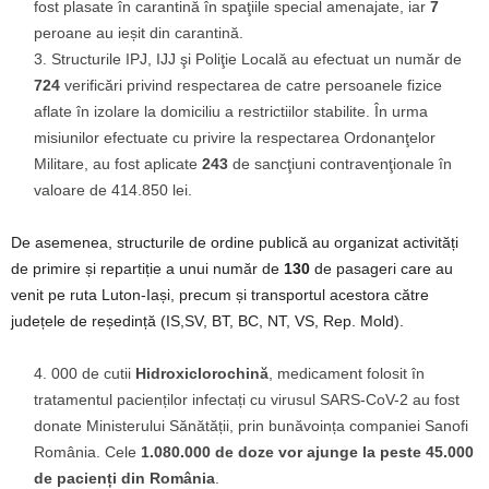
fost plasate în carantină în spaţiile special amenajate, iar
7
peroane au ieșit din carantină.
Structurile IPJ, IJJ şi Poliţie Locală au efectuat un număr de
724
verificări privind respectarea de catre persoanele fizice
aflate în izolare la domiciliu a restrictiilor stabilite. În urma
misiunilor efectuate cu privire la respectarea Ordonanţelor
Militare, au fost aplicate
243
de sancţiuni contravenţionale în
valoare de 414.850 lei.
De asemenea, structurile de ordine publică au organizat activități
de primire și repartiție a unui număr de
130
de pasageri care au
venit pe ruta Luton-Iași, precum și transportul acestora către
județele de reședință (IS,SV, BT, BC, NT, VS, Rep. Mold).
000 de cutii
Hidroxiclorochină
, medicament folosit în
tratamentul pacienților infectați cu virusul SARS-CoV-2 au fost
donate Ministerului Sănătății, prin bunăvoința companiei Sanofi
România. Cele
1.080.000 de doze vor ajunge la peste 45.000
de pacienți din România
.