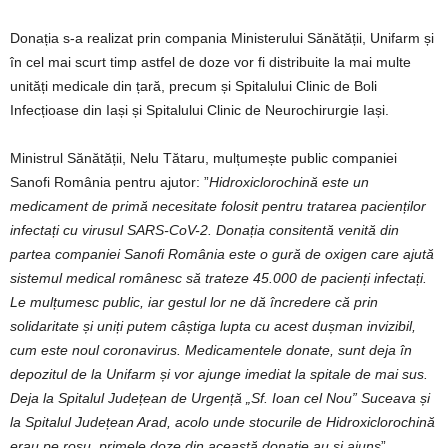
Donația s-a realizat prin compania Ministerului Sănătății, Unifarm și
în cel mai scurt timp astfel de doze vor fi distribuite la mai multe
unități medicale din țară, precum și Spitalului Clinic de Boli
Infecțioase din Iași și Spitalului Clinic de Neurochirurgie Iași.
Ministrul Sănătății, Nelu Tătaru, mulțumește public companiei
Sanofi România pentru ajutor: ”
Hidroxiclorochină este un
medicament de primă necesitate folosit pentru tratarea pacienților
infectați cu virusul SARS-CoV-2. Donația consitentă venită din
partea companiei Sanofi România este o gură de oxigen care ajută
sistemul medical românesc să trateze 45.000 de pacienți infectați.
Le mulțumesc public, iar gestul lor ne dă încredere că prin
solidaritate și uniți putem câștiga lupta cu acest dușman invizibil,
cum este noul coronavirus. Medicamentele donate, sunt deja în
depozitul de la Unifarm și vor ajunge imediat la spitale de mai sus.
Deja la Spitalul Județean de Urgență „Sf. Ioan cel Nou” Suceava și
la Spitalul Județean Arad, acolo unde stocurile de Hidroxiclorochină
erau pe rosu, primele doze din această donație au și ajuns
”.