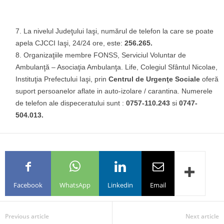
La nivelul Judeţului Iaşi, numărul de telefon la care se poate
apela CJCCI Iaşi, 24/24 ore, este:
256.265.
Organizaţiile membre FONSS, Serviciul Voluntar de
Ambulanţă – Asociaţia Ambulanţa. Life, Colegiul Sfântul Nicolae,
Instituţia Prefectului Iaşi, prin
Centrul de Urgenţe Sociale
oferă
suport persoanelor aflate in auto-izolare / carantina. Numerele
de telefon ale dispeceratului sunt :
0757-110.243
si
0747-
504.013.
Facebook
WhatsApp
Linkedin
Email
Previous article
Next article