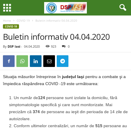
Home
COVID 19
Buletin informativ 04.04.2020
COVID 19
Buletin informativ 04.04.2020
By
DSP Iasi
-
04.04.2020
923
0
Situaţia măsurilor întreprinse în
judeţul Iaşi
pentru a combate şi a
împiedica răspândirea COVID -19 este următoarea:
Un număr de
124
persoane sunt izolate la domiciliu, fără
simptomatologie specifică şi care sunt monitorizate. Mai
precizăm că
374
de persoane au ieşit din perioada de 14 zile de
autoizolare.
Conform ultimelor centralizări, un număr de
515
persoane au