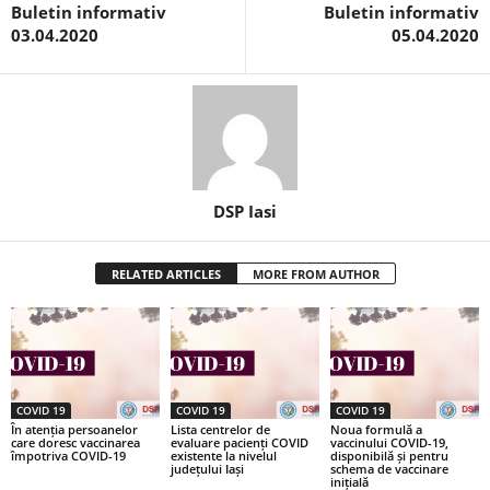
Buletin informativ
Buletin informativ
03.04.2020
05.04.2020
DSP Iasi
RELATED ARTICLES
MORE FROM AUTHOR
COVID 19
COVID 19
COVID 19
În atenția persoanelor
Lista centrelor de
Noua formulă a
care doresc vaccinarea
evaluare pacienți COVID
vaccinului COVID-19,
împotriva COVID-19
existente la nivelul
disponibilă și pentru
județului Iași
schema de vaccinare
inițială