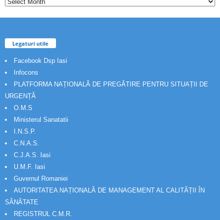
Legaturi utile
Facebook Dsp Iasi
Infocons
PLATFORMA NAȚIONALĂ DE PREGĂTIRE PENTRU SITUAȚII DE
URGENȚĂ
O.M.S
Ministerul Sanatatii
I.N.S.P.
C.N.A.S.
C.J.A.S. Iasi
U.M.F. Iasi
Guvernul Romaniei
AUTORITATEA NAȚIONALĂ DE MANAGEMENT AL CALITĂȚII ÎN
SĂNĂTATE
REGISTRUL C.M.R.