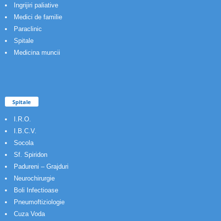
Ingrijiri paliative
Medici de familie
Paraclinic
Spitale
Medicina muncii
Spitale
I.R.O.
I.B.C.V.
Socola
Sf. Spiridon
Padureni – Grajduri
Neurochirurgie
Boli Infectioase
Pneumoftiziologie
Cuza Voda