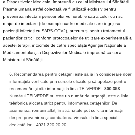
a Dispozitivelor Medicale, împreună cu cei ai Ministerului Sănătății.
Plasma umană astfel colectată va fi utilizată exclusiv pentru
prevenirea infectării persoanelor vulnerabile sau a celor cu risc
major de infectare (de exemplu cadre medicale care îngrijesc
pacienții infectați cu SARS-COV2), precum și pentru tratamentul
pacienților critici, conform protocoalelor de utilizare experimentală a
acestei terapii, întocmite de către specialiștii Agenției Naționale a
Medicamentului și a Dispozitivelor Medicale împreună cu cei ai
Ministerului Sănătății.
Recomandarea pentru cetăţeni este să ia în considerare doar
informaţiile verificate prin sursele oficiale şi să apeleze pentru
recomandări şi alte informaţii la linia TELVERDE –
800.358
.
Numărul TELVERDE nu este un număr de urgenţă, este o linie
telefonică alocată strict pentru informarea cetăţenilor. De
asemenea, românii aflaţi în străinătate pot solicita informaţii
despre prevenirea şi combaterea virusului la linia special
dedicată lor, +4021.320.20.20.