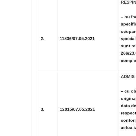
RESPI
– nu în
specifi
ocupare
2.
11836/07.05.2021
special
sunt re
286/23.
complet
ADMIS
–
cu ob
origina
data de
3.
12015/07.05.2021
respect
conform
actuali