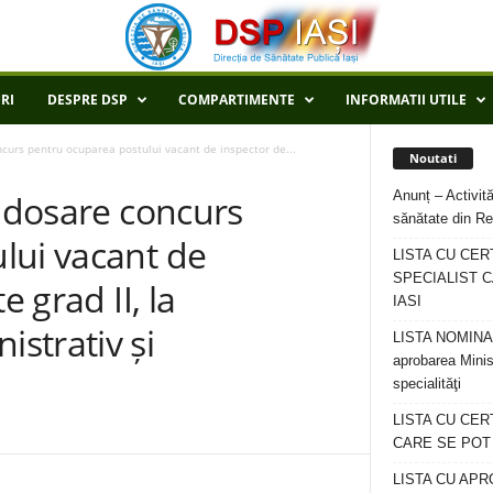
RI
DESPRE DSP
COMPARTIMENTE
INFORMATII UTILE
ncurs pentru ocuparea postului vacant de inspector de...
Noutati
Anunț – Activită
e dosare concurs
sănătate din Re
lui vacant de
LISTA CU CER
SPECIALIST C
e grad II, la
IASI
strativ și
LISTA NOMINALA
aprobarea Minis
specialităţi
LISTA CU CE
CARE SE POT R
LISTA CU APR