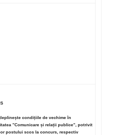
NS
deplinește condițiile de vechime în
itatea ”Comunicare și relații publice”, potrivit
lor postului scos la concurs, respectiv