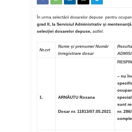
În urma selectării dosarelor depuse pentru ocupar
grad II, la Serviciul Administrativ și mentenanță
selecției dosarelor depuse,
astfel:
Nume și prenume/ Număr
Rezulta
Nr.crt
înregistrare dosar
ADMIS
RESPI
– nu în
specifi
ocupare
1.
ARNĂUTU Roxana
special
sunt re
Dosar nr. 11813/07.05.2021
nr. 286
complet