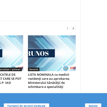
ecialiști / primari
General
ICATELE DE
LISTA NOMINALA cu medicii
T CARE SE POT
rezidenţi care au aprobarea
.P. IASI
Ministerului Sănătăţii de
schimbare a specialităţi
Furnizori de servicii medicale
Spitale