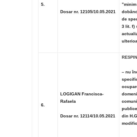
5.
”minim 
Dosar nr. 12105/10.05.2021
dobândi
de spec
3 lit. f
actuali
ulterio
RESPI
– nu în
specifi
ocupare
LOGIGAN Francisca-
domeniu
Rafaela
comunic
6.
publice
Dosar nr. 12114/10.05.2021
din H.G
modific