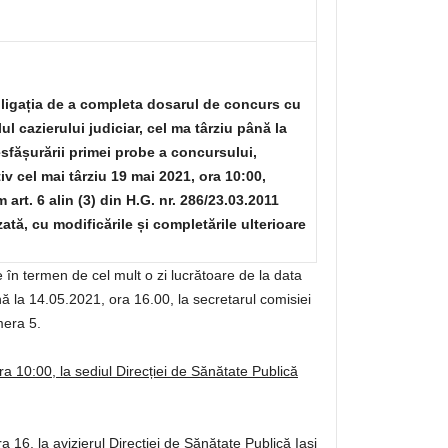
ligația de a completa dosarul de concurs cu
lul cazierului judiciar, cel ma târziu până la
sfășurării primei probe a concursului,
iv cel mai târziu 19 mai 2021, ora 10:00,
 art. 6 alin (3) din H.G. nr. 286/23.03.2011
zată, cu modificările și completările ulterioare
 în termen de cel mult o zi lucrătoare de la data
ână la 14.05.2021, ora 16.00, la secretarul comisiei
mera 5.
a 10:00, la sediul Direcției de Sănătate Publică
 16, la avizierul Direcției de Sănătate Publică Iași