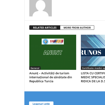
RELATED ARTICLES
MORE FROM AUTHOR
General
Certificate medici sp
Anunț – Activități de turism
LISTA CU CERTIF
internațional de sănătate din
MEDIC SPECIALIS
Republica Turcia
RIDICA DE LA D.S
Legaturi utile