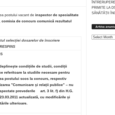
ÎNTRERUPERE
PRIMITE LA D
SĂNĂTĂȚII ÎN
ea postului vacant de
inspector de specialitate
,
comisia de concurs comunică rezultatul
Arhiva anuntu
tul selecției dosarelor de înscriere
/RESPINS
NS
deplinește condițiile de studii, condiții
ce referitoare la studiile necesare pentru
a postului scos la concurs, respectiv
izarea ”Comunicare și relații publice” – nu
spectate prevederile art. 3 lit. f) din H.G.
/23.03.2011 actualizată, cu modificările și
ările ulterioare.