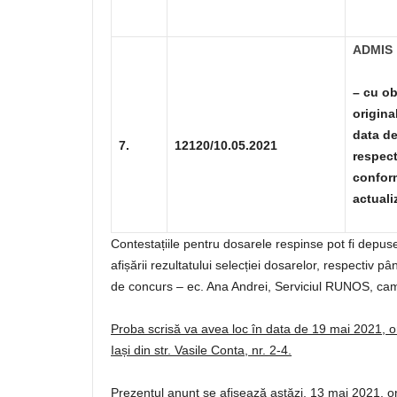
ADMIS
–
cu ob
origina
data de
7.
12120/10.05.2021
respect
conform
actuali
Contestațiile pentru dosarele respinse pot fi depuse
afișării rezultatului selecției dosarelor, respectiv p
de concurs – ec. Ana Andrei, Serviciul RUNOS, ca
Proba scrisă va avea loc în data de 19 mai 2021, or
Iași din str. Vasile Conta, nr. 2-4.
Prezentul anunț se afișează astăzi, 13 mai 2021, ora