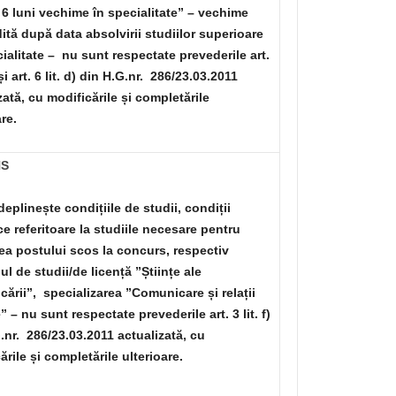
6 luni vechime în specialitate” – vechime
tă după data absolvirii studiilor superioare
ialitate – nu sunt respectate prevederile art.
) și art. 6 lit. d) din H.G.nr. 286/23.03.2011
zată, cu modificările și completările
are.
NS
deplinește condițiile de studii, condiții
ce referitoare la studiile necesare pentru
a postului scos la concurs, respectiv
l de studii/de licență ”Științe ale
ării”, specializarea ”Comunicare și relații
” – nu sunt respectate prevederile art. 3 lit. f)
.nr. 286/23.03.2011 actualizată, cu
ările și completările ulterioare.