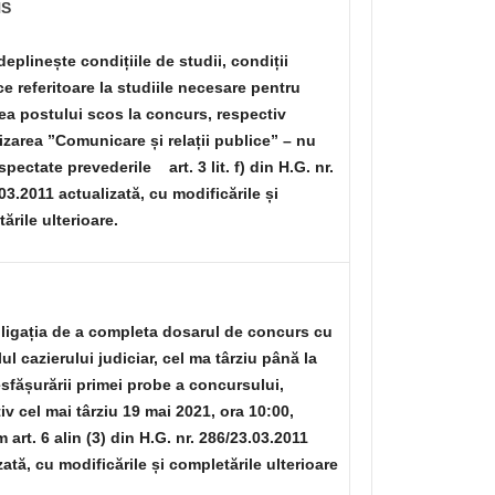
NS
deplinește condițiile de studii, condiții
ce referitoare la studiile necesare pentru
a postului scos la concurs, respectiv
izarea ”Comunicare și relații publice” – nu
spectate prevederile art. 3 lit. f) din H.G. nr.
03.2011 actualizată, cu modificările și
ările ulterioare.
ligația de a completa dosarul de concurs cu
lul cazierului judiciar, cel ma târziu până la
sfășurării primei probe a concursului,
iv cel mai târziu 19 mai 2021, ora 10:00,
 art. 6 alin (3) din H.G. nr. 286/23.03.2011
zată, cu modificările și completările ulterioare