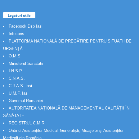
Legaturi utile
Facebook Dsp Iasi
Infocons
PLATFORMA NAȚIONALĂ DE PREGĂTIRE PENTRU SITUAȚII DE
URGENȚĂ
O.M.S
Ministerul Sanatatii
I.N.S.P.
C.N.A.S.
C.J.A.S. Iasi
U.M.F. Iasi
Guvernul Romaniei
AUTORITATEA NAȚIONALĂ DE MANAGEMENT AL CALITĂȚII ÎN
SĂNĂTATE
REGISTRUL C.M.R.
Ordinul Asistenţilor Medicali Generalişti, Moaşelor şi Asistenţilor
Medicali din România