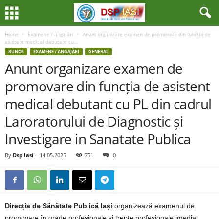
Home
Examene / angajări
Anunt organizare examen de promovare din funcția de
asistent medical debutant cu...
RUNOS
EXAMENE / ANGAJĂRI
GENERAL
Anunt organizare examen de
promovare din funcția de asistent
medical debutant cu PL din cadrul
Laroratorului de Diagnostic și
Investigare in Sanatate Publica
By
Dsp Iasi
-
14.05.2025
751
0
Direc
ția de Sănătate Publică Iași
organizează examenul
de
promovare în grade profesionale și trepte profesionale imediat