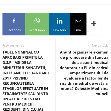
Facebook
WhatsApp
Linkedin
Email
Previous article
Next article
TABEL NOMINAL CU
Anunt organizare examen
APROBARI PRIMITE LA
de promovare din funcția
D.S.P. IASI DE LA
de asistent medical
MINISTERUL SANATATII,
debutant cu PL din cadrul
INCEPAND CU 1 IANUARIE
Compartimentului de
2017 PRIVIND
evaluare a factorilor de
RECUNOASTEREA
risc din mediul de viata si
STAGIILOR EFECTUATE IN
muncă-Colectiv Medicina
STRAINATATE SAU DINTR-
muncii
UN ALT REZIDENTIAT
PENTRU MEDICIII
REZIDENTI DIN C.U.IASI