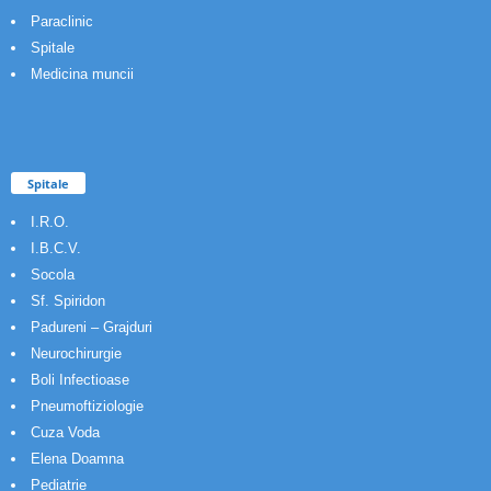
Paraclinic
Spitale
Medicina muncii
Spitale
I.R.O.
I.B.C.V.
Socola
Sf. Spiridon
Padureni – Grajduri
Neurochirurgie
Boli Infectioase
Pneumoftiziologie
Cuza Voda
Elena Doamna
Pediatrie