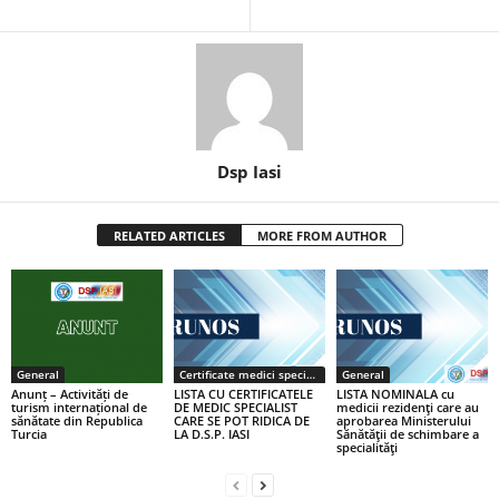
Dsp Iasi
RELATED ARTICLES
MORE FROM AUTHOR
General
Certificate medici specialiști / primari
General
Anunț – Activități de
LISTA CU CERTIFICATELE
LISTA NOMINALA cu
turism internațional de
DE MEDIC SPECIALIST
medicii rezidenţi care au
sănătate din Republica
CARE SE POT RIDICA DE
aprobarea Ministerului
Turcia
LA D.S.P. IASI
Sănătăţii de schimbare a
specialităţi