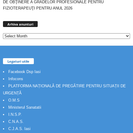
DE OBŢINERE A GRADELOR PROFESIONALE PENTRU
FIZIOTERAPEUŢI PENTRU ANUL 2026
Arhiva
anunturi
Arhiva anunturi
Legaturi utile
Facebook Dsp Iasi
Infocons
PLATFORMA NAȚIONALĂ DE PREGĂTIRE PENTRU SITUAȚII DE
URGENȚĂ
O.M.S
Ministerul Sanatatii
I.N.S.P.
C.N.A.S.
C.J.A.S. Iasi