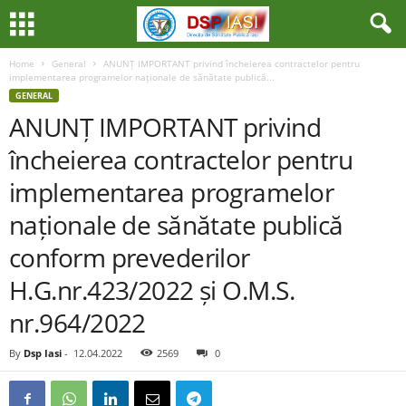
Home
General
ANUNȚ IMPORTANT privind încheierea contractelor pentru
implementarea programelor naționale de sănătate publică...
GENERAL
ANUNȚ IMPORTANT privind
încheierea contractelor pentru
implementarea programelor
naționale de sănătate publică
conform prevederilor
H.G.nr.423/2022 și O.M.S.
nr.964/2022
By
Dsp Iasi
-
12.04.2022
2569
0