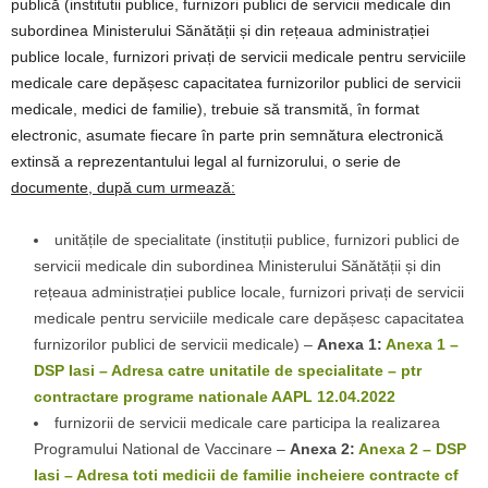
publică (institutii publice, furnizori publici de servicii medicale din
subordinea Ministerului Sănătății și din rețeaua administrației
publice locale, furnizori privați de servicii medicale pentru serviciile
medicale care depășesc capacitatea furnizorilor publici de servicii
medicale, medici de familie), trebuie să transmită, în format
electronic, asumate fiecare în parte prin semnătura electronică
extinsă a reprezentantului legal al furnizorului, o serie de
documente, după cum urmează
:
unitățile de specialitate (instituții publice, furnizori publici de
servicii medicale din subordinea Ministerului Sănătății și din
rețeaua administrației publice locale, furnizori privați de servicii
medicale pentru serviciile medicale care depășesc capacitatea
furnizorilor publici de servicii medicale) –
Anexa 1:
Anexa 1 –
DSP Iasi – Adresa catre unitatile de specialitate – ptr
contractare programe nationale AAPL 12.04.2022
furnizorii de servicii medicale care participa la realizarea
Programului National de Vaccinare –
Anexa 2:
Anexa 2 – DSP
Iasi – Adresa toti medicii de familie incheiere contracte cf