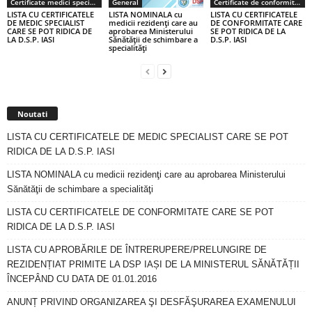
Certificate medici specialiști / primari
General
Certificate de conformitate
LISTA CU CERTIFICATELE
LISTA NOMINALA cu
LISTA CU CERTIFICATELE
DE MEDIC SPECIALIST
medicii rezidenţi care au
DE CONFORMITATE CARE
CARE SE POT RIDICA DE
aprobarea Ministerului
SE POT RIDICA DE LA
LA D.S.P. IASI
Sănătăţii de schimbare a
D.S.P. IASI
specialităţi
Noutati
LISTA CU CERTIFICATELE DE MEDIC SPECIALIST CARE SE POT
RIDICA DE LA D.S.P. IASI
LISTA NOMINALA cu medicii rezidenţi care au aprobarea Ministerului
Sănătăţii de schimbare a specialităţi
LISTA CU CERTIFICATELE DE CONFORMITATE CARE SE POT
RIDICA DE LA D.S.P. IASI
LISTA CU APROBĂRILE DE ÎNTRERUPERE/PRELUNGIRE DE
REZIDENȚIAT PRIMITE LA DSP IAȘI DE LA MINISTERUL SĂNĂTĂȚII
ÎNCEPÂND CU DATA DE 01.01.2016
ANUNȚ PRIVIND ORGANIZAREA ŞI DESFĂŞURAREA EXAMENULUI