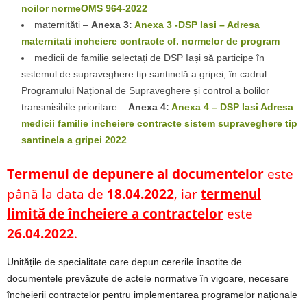
noilor normeOMS 964-2022
maternități –
Anexa 3:
Anexa 3 -DSP Iasi – Adresa
maternitati incheiere contracte cf. normelor de program
medicii de familie selectați de DSP Iași să participe în
sistemul de supraveghere tip santinelă a gripei, în cadrul
Programului Național de Supraveghere și control a bolilor
transmisibile prioritare –
Anexa 4:
Anexa 4 – DSP Iasi Adresa
medicii familie incheiere contracte sistem supraveghere tip
santinela a gripei 2022
Termenul de depunere
al documentelor
este
până la data de
18.04.2022
, iar
termenul
limită de încheiere a contractelor
este
26.04.2022
.
Unitățile de specialitate care depun cererile însotite de
documentele prevăzute de actele normative în vigoare, necesare
încheierii contractelor pentru implementarea programelor naționale