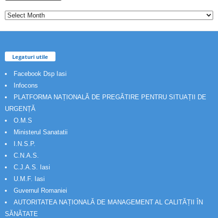
Legaturi utile
Facebook Dsp Iasi
Infocons
PLATFORMA NAȚIONALĂ DE PREGĂTIRE PENTRU SITUAȚII DE
URGENȚĂ
O.M.S
Ministerul Sanatatii
I.N.S.P.
C.N.A.S.
C.J.A.S. Iasi
U.M.F. Iasi
Guvernul Romaniei
AUTORITATEA NAȚIONALĂ DE MANAGEMENT AL CALITĂȚII ÎN
SĂNĂTATE