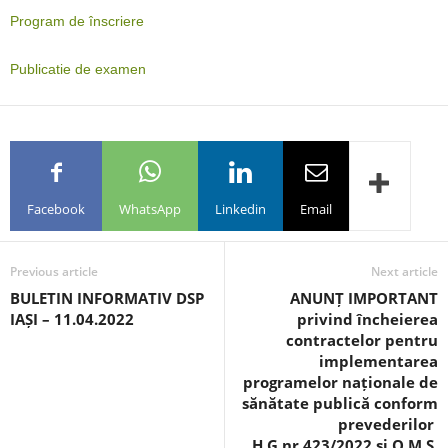
Program de înscriere
Publicatie de examen
Facebook
WhatsApp
Linkedin
Email
Previous article
Next article
BULETIN INFORMATIV DSP
ANUNȚ IMPORTANT
IAȘI – 11.04.2022
privind încheierea
contractelor pentru
implementarea
programelor naționale de
sănătate publică conform
prevederilor
H.G.nr.423/2022 și O.M.S.