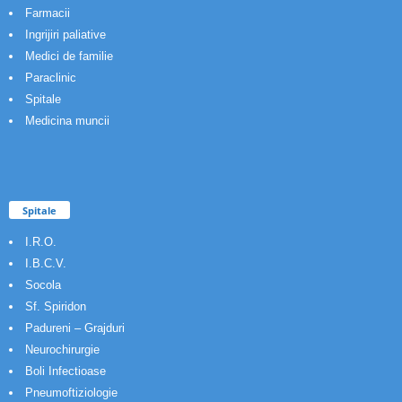
Farmacii
Ingrijiri paliative
Medici de familie
Paraclinic
Spitale
Medicina muncii
Spitale
I.R.O.
I.B.C.V.
Socola
Sf. Spiridon
Padureni – Grajduri
Neurochirurgie
Boli Infectioase
Pneumoftiziologie