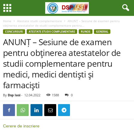
Home
Atestate studii complementare
ANUNȚ – Sesiune de examen pentru
obţinerea atestatelor de studii complementare pentru...
CONCURSURI
ATESTATE STUDII COMPLEMENTARE
RUNOS
GENERAL
ANUNȚ – Sesiune de examen
pentru obţinerea atestatelor de
studii complementare pentru
medici, medici dentişti şi
farmacişti
By
Dsp Iasi
-
12.04.2022
1588
0
Cerere de inscriere