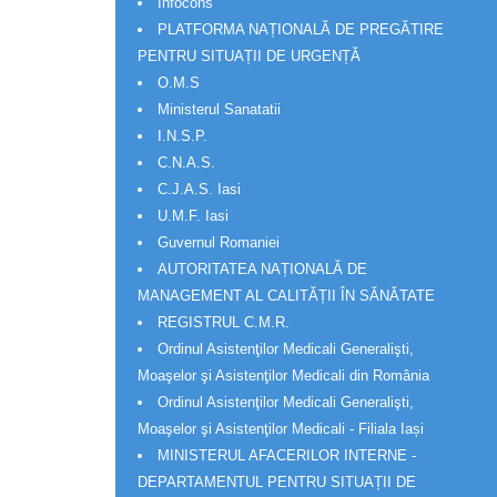
Infocons
PLATFORMA NAȚIONALĂ DE PREGĂTIRE
PENTRU SITUAȚII DE URGENȚĂ
O.M.S
Ministerul Sanatatii
I.N.S.P.
C.N.A.S.
C.J.A.S. Iasi
U.M.F. Iasi
Guvernul Romaniei
AUTORITATEA NAȚIONALĂ DE
MANAGEMENT AL CALITĂȚII ÎN SĂNĂTATE
REGISTRUL C.M.R.
Ordinul Asistenţilor Medicali Generalişti,
Moaşelor şi Asistenţilor Medicali din România
Ordinul Asistenţilor Medicali Generalişti,
Moaşelor şi Asistenţilor Medicali - Filiala Iași
MINISTERUL AFACERILOR INTERNE -
DEPARTAMENTUL PENTRU SITUAȚII DE