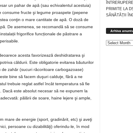
ÎNTRERUPERE
esar un pahar de apă (sau echivalentul acestuia)
PRIMITE LA D
 se consume fructe şi legume proaspete (pepene
SĂNĂTĂȚII ÎN
cestea conţin o mare cantitate de apă. O doză de
de apă. De asemenea, se recomandă să se consume
Arhiva anuntu
talații frigorifice funcționale de păstrare a
perisabile.
 deoarece acesta favorizează deshidratarea şi
riva căldurii. Este obligatorie evitarea băuturilor
sau de zahăr (sucuri răcoritoare carbogazoase)
 este bine să facem duşuri calduţe, fără a ne
ul trebuie reglat astfel încât temperatura să fie
. Dacă este absolut necesar să ne expunem la
 adecvată: pălării de soare, haine lejere şi ample,
um mare de energie (sport, gradinărit, etc) şi aveţi
ici, persoane cu dizabilităţi) oferindu-le, în mod