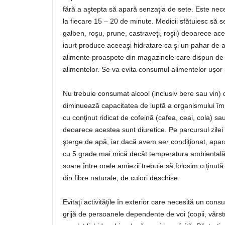
fără a aştepta să apară senzaţia de sete. Este nec
la fiecare 15 – 20 de minute. Medicii sfătuiesc să
galben, roşu, prune, castraveţi, roşii) deoarece a
iaurt produce aceeaşi hidratare ca şi un pahar 
alimente proaspete din magazinele care dispun de ins
alimentelor. Se va evita consumul alimentelor ușor 
Nu trebuie consumat alcool (inclusiv bere sau vin)
diminuează capacitatea de luptă a organismului împot
cu conţinut ridicat de cofeină (cafea, ceai, cola) 
deoarece acestea sunt diuretice. Pe parcursul zilei
şterge de apă, iar dacă avem aer condiţionat, aparat
cu 5 grade mai mică decât temperatura ambientală
soare între orele amiezii trebuie să folosim o ţinută
din fibre naturale, de culori deschise.
Evitaţi activităţile în exterior care necesită un cons
grijă de persoanele dependente de voi (copii, vârstn