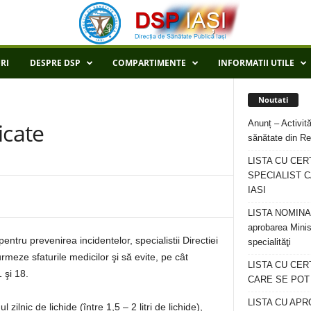
RI
DESPRE DSP
COMPARTIMENTE
INFORMATII UTILE
Noutati
Anunț – Activită
icate
sănătate din Re
LISTA CU CER
SPECIALIST C
IASI
LISTA NOMINALA
aprobarea Minis
entru prevenirea incidentelor, specialistii Directiei
specialităţi
meze sfaturile medicilor şi să evite, pe cât
LISTA CU CE
 şi 18.
CARE SE POT R
LISTA CU APR
lnic de lichide (între 1,5 – 2 litri de lichide),