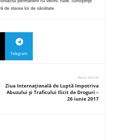
ţi contactul permanent cu vecini, rude, cunoştinţe
-vă de starea lor de sănătate.
Telegram
Next article
Ziua Internaţională de Luptă împotriva
Abuzului şi Traficului Ilicit de Droguri –
26 iunie 2017