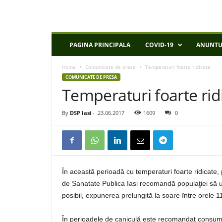
D
PAGINA PRINCIPALA
COVID-19
ANUNTU
S
P
Home
Comunicate de presa
Temperaturi foarte ridicate
I
COMUNICATE DE PRESA
a
Temperaturi foarte rid
s
i
By
DSP Iasi
-
23.06.2017
1609
0
În această perioadă cu temperaturi foarte ridicate, p
de Sanatate Publica Iasi recomandă populaţiei să ur
posibil, expunerea prelungită la soare între orele 11
În perioadele de caniculă este recomandat consumul zi