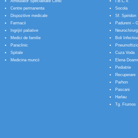
Ambulator Specialitate Clinic
I.B.C.V.
Centre permanenta
Socola
Dispozitive medicale
Sf. Spiridon
Farmacii
Padureni – G
Ingrijiri paliative
Neurochirurg
Medici de familie
Boli Infectio
Paraclinic
Pneumoftizio
Spitale
Cuza Voda
Medicina muncii
Elena Doam
Pediatrie
Recuperare
Parhon
Pascani
Harlau
Tg. Frumos