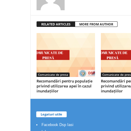
RELATED ARTICLES
MORE FROM AUTHOR
Comunicate de presa
Comunicate de pres
Recomandări pentru populație
Recomandări pen
privind utilizarea apei în cazul
privind utilizare
inundațiilor
inundațiilor
Legaturi utile
Facebook Dsp Iasi