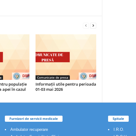
a
Comunicate de presa
tru populație
Informații utile pentru perioada
a apei în cazul
01-03 mai 2026
Furnizori de servicii medicale
Spitale
Ambulator recuperare
I.R.O.