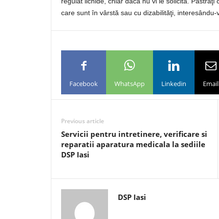
regulat lichide, chiar dacă nu vi le solicită. Păstra
care sunt în vârstă sau cu dizabilităţi, interesându
Facebook
WhatsApp
Linkedin
Email
Previous article
Servicii pentru intretinere, verificare si
reparatii aparatura medicala la sediile
DSP Iasi
DSP Iasi