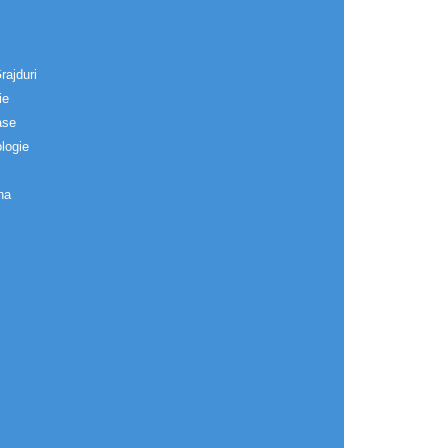
rajduri
ie
ase
logie
na