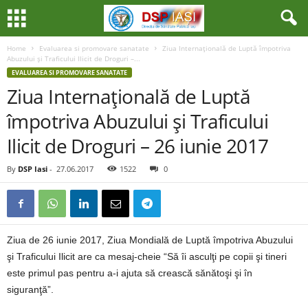
Home
Evaluarea si promovare sanatate
Ziua Internaţională de Luptă împotriva
Abuzului şi Traficului Ilicit de Droguri –...
EVALUAREA SI PROMOVARE SANATATE
Ziua Internaţională de Luptă
împotriva Abuzului şi Traficului
Ilicit de Droguri – 26 iunie 2017
By
DSP Iasi
-
27.06.2017
1522
0
Ziua de 26 iunie 2017, Ziua Mondială de Luptă împotriva Abuzului
şi Traficului Ilicit are ca mesaj-cheie “Să îi asculţi pe copii şi tineri
este primul pas pentru a-i ajuta să crească sănătoşi şi în
siguranţă”.