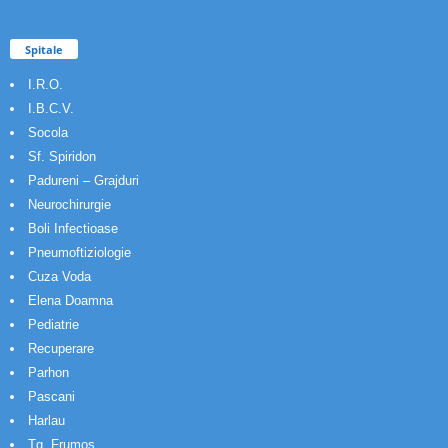
Spitale
I.R.O.
I.B.C.V.
Socola
Sf. Spiridon
Padureni – Grajduri
Neurochirurgie
Boli Infectioase
Pneumoftiziologie
Cuza Voda
Elena Doamna
Pediatrie
Recuperare
Parhon
Pascani
Harlau
Tg. Frumos