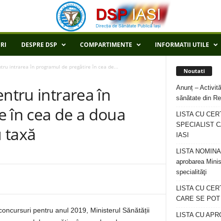
RI
DESPRE DSP
COMPARTIMENTE
INFORMATII UTILE
tru intrarea în programul de pregătire în cea de...
Noutati
Anunț – Activită
ntru intrarea în
sănătate din Re
e în cea de a doua
LISTA CU CER
SPECIALIST C
u taxă
IASI
LISTA NOMINALA
aprobarea Minis
specialităţi
LISTA CU CE
CARE SE POT R
ncursuri pentru anul 2019, Ministerul Sănătății
LISTA CU APR