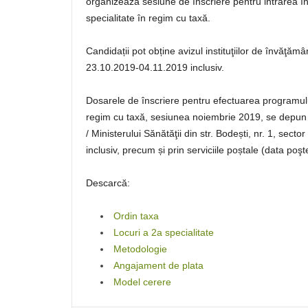
organizează sesiune de înscriere pentru intrarea î
specialitate în regim cu taxă.
Candidații pot obține avizul instituţiilor de învăţăm
23.10.2019-04.11.2019 inclusiv.
Dosarele de înscriere pentru efectuarea programulu
regim cu taxă, sesiunea noiembrie 2019, se depun
/ Ministerului Sănătăţii din str. Bodești, nr. 1, sec
inclusiv, precum și prin serviciile poștale (data poşt
Descarcă:
Ordin taxa
Locuri a 2a specialitate
Metodologie
Angajament de plata
Model cerere