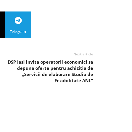
Telegram
Next article
DSP Iasi invita operatorii economici sa
depuna oferte pentru achizitia de
„Servicii de elaborare Studiu de
Fezabilitate ANL”