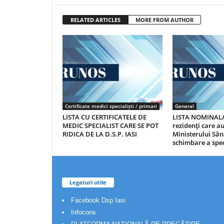
RELATED ARTICLES
MORE FROM AUTHOR
Certificate medici specialiști / primari
General
LISTA CU CERTIFICATELE DE
LISTA NOMINALA
MEDIC SPECIALIST CARE SE POT
rezidenţi care 
RIDICA DE LA D.S.P. IASI
Ministerului Săn
schimbare a spec
Legaturi utile
Facebook Dsp Iasi
Infocons