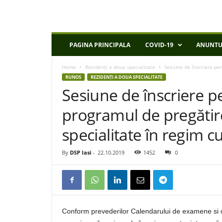
D
PAGINA PRINCIPALA
COVID-19
ANUNTU
S
P
Home
Rezidenți a doua specialitate
Sesiune de înscriere pen
I
RUNOS
REZIDENȚI A DOUA SPECIALITATE
a
Sesiune de înscriere pe
s
i
programul de pregătir
specialitate în regim c
By
DSP Iasi
-
22.10.2019
1452
0
Conform prevederilor Calendarului de examene si co