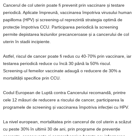
Cancerul de col uterin poate fi prevenit prin vaccinare și testare
periodică. Aplicate împreună, vaccinarea împotriva virusului human
papilloma (HPV) și screening-ul reprezintă strategia optimă de
protecție împotriva CCU. Participarea periodică la screening
permite depistarea leziunilor precanceroase și a cancerului de col
uterin în stadii incipiente.
Astfel, riscul de cancer poate fi redus cu 40-70% prin vaccinare, iar
testarea periodică reduce cu încă 30 până la 50% riscul.
Screening-ul femeilor vaccinate adaugă o reducere de 30% a
mortalității specifice prin CCU.
Codul European de Luptă contra Cancerului recomandă, printre
cele 12 măsuri de reducere a riscului de cancer, participarea la
programele de screening și vaccinarea împotriva infecției cu HPV.
La nivel european, mortalitatea prin cancerul de col uterin a scăzut
cu peste 30% în ultimii 30 de ani, prin programe de prevenție