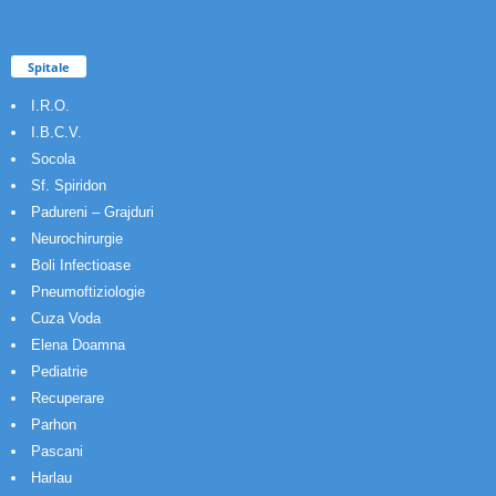
Spitale
I.R.O.
I.B.C.V.
Socola
Sf. Spiridon
Padureni – Grajduri
Neurochirurgie
Boli Infectioase
Pneumoftiziologie
Cuza Voda
Elena Doamna
Pediatrie
Recuperare
Parhon
Pascani
Harlau