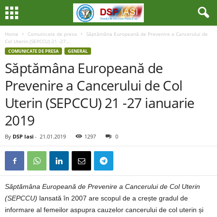
Home
Comunicate de presa
Săptămâna Europeană de Prevenire a Cancerului de
Col Uterin (SEPCCU) 21 -27...
COMUNICATE DE PRESA
GENERAL
Săptămâna Europeană de
Prevenire a Cancerului de Col
Uterin (SEPCCU) 21 -27 ianuarie
2019
By
DSP Iasi
-
21.01.2019
1297
0
Săptămâna Europeană de Prevenire a Cancerului de Col Uterin
(SEPCCU)
lansată în 2007 are scopul de a crește gradul de
informare al femeilor aspupra cauzelor cancerului de col uterin și