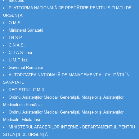
Infocons
PLATFORMA NAȚIONALĂ DE PREGĂTIRE PENTRU SITUAȚII DE
URGENȚĂ
O.M.S
Ministerul Sanatatii
I.N.S.P.
C.N.A.S.
C.J.A.S. Iasi
U.M.F. Iasi
Guvernul Romaniei
AUTORITATEA NAȚIONALĂ DE MANAGEMENT AL CALITĂȚII ÎN
SĂNĂTATE
REGISTRUL C.M.R.
Ordinul Asistenţilor Medicali Generalişti, Moaşelor şi Asistenţilor
Medicali din România
Ordinul Asistenţilor Medicali Generalişti, Moaşelor şi Asistenţilor
Medicali - Filiala Iași
MINISTERUL AFACERILOR INTERNE - DEPARTAMENTUL PENTRU
SITUAȚII DE URGENȚĂ