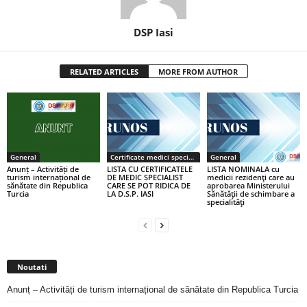
DSP Iasi
RELATED ARTICLES
MORE FROM AUTHOR
General
Certificate medici specialiști / primari
General
Anunț – Activități de
LISTA CU CERTIFICATELE
LISTA NOMINALA cu
turism internațional de
DE MEDIC SPECIALIST
medicii rezidenţi care au
sănătate din Republica
CARE SE POT RIDICA DE
aprobarea Ministerului
Turcia
LA D.S.P. IASI
Sănătăţii de schimbare a
specialităţi
Noutati
Anunț – Activități de turism internațional de sănătate din Republica Turcia