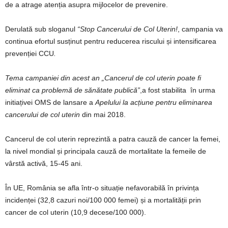
de a atrage atenția asupra mijlocelor de prevenire.
Derulată sub sloganul
“Stop Cancerului de Col Uterin!
, campania va
continua efortul susținut pentru reducerea riscului și intensificarea
prevenției CCU
.
Tema campaniei din acest an
„Cancerul de col uterin poate fi
eliminat ca problemă de sănătate publică”
,a fost stabilita în urma
initiațivei OMS de lansare a
Apelului la acțiune pentru eliminarea
cancerului de col uterin
din mai 2018.
Cancerul de col uterin reprezintă a patra cauză de cancer la femei,
la nivel mondial și principala cauză de mortalitate la femeile de
vârstă activă, 15-45 ani.
În UE, România se afla într-o situație nefavorabilă în privința
incidenței (32,8 cazuri noi/100 000 femei) și a mortalității prin
cancer de col uterin (10,9 decese/100 000).