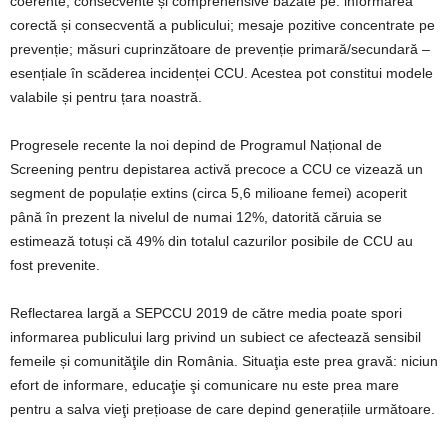
coerente, consecvente și comprehensive bazate pe: informarea
corectă și consecventă a publicului; mesaje pozitive concentrate pe
prevenție; măsuri cuprinzătoare de prevenție primară/secundară –
esențiale în scăderea incidenței CCU. Acestea pot constitui modele
valabile și pentru țara noastră.
Progresele recente la noi depind de Programul Național de
Screening pentru depistarea activă precoce a CCU ce vizează un
segment de populație extins (circa 5,6 milioane femei) acoperit
până în prezent la nivelul de numai 12%, datorită căruia se
estimează totuși că 49% din totalul cazurilor posibile de CCU au
fost prevenite.
Reflectarea largă a SEPCCU 2019 de către media poate spori
informarea publicului larg privind un subiect ce afectează sensibil
femeile și comunităţile din România. Situaţia este prea gravă: niciun
efort de informare, educaţie şi comunicare nu este prea mare
pentru a salva vieţi prețioase de care depind generațiile următoare.