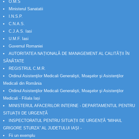
O.M.S
Ministerul Sanatatii
I.N.S.P.
C.N.A.S.
C.J.A.S. Iasi
U.M.F. Iasi
Guvernul Romaniei
AUTORITATEA NAȚIONALĂ DE MANAGEMENT AL CALITĂȚII ÎN
SĂNĂTATE
REGISTRUL C.M.R.
Ordinul Asistenţilor Medicali Generalişti, Moaşelor şi Asistenţilor
Medicali din România
Ordinul Asistenţilor Medicali Generalişti, Moaşelor şi Asistenţilor
Medicali - Filiala Iași
MINISTERUL AFACERILOR INTERNE - DEPARTAMENTUL PENTRU
SITUAȚII DE URGENȚĂ
INSPECTORATUL PENTRU SITUAȚII DE URGENȚĂ “MIHAIL
GRIGORE STURZA” AL JUDETULUI IAȘI -
Fii un exemplu