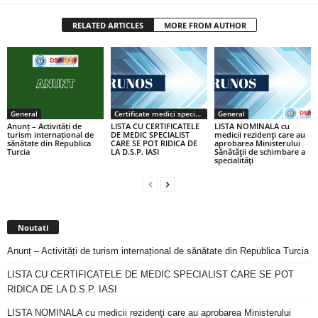
RELATED ARTICLES
MORE FROM AUTHOR
General
Certificate medici specialiști / primari
General
Anunț – Activități de
LISTA CU CERTIFICATELE
LISTA NOMINALA cu
turism internațional de
DE MEDIC SPECIALIST
medicii rezidenţi care au
sănătate din Republica
CARE SE POT RIDICA DE
aprobarea Ministerului
Turcia
LA D.S.P. IASI
Sănătăţii de schimbare a
specialităţi
Noutati
Anunț – Activități de turism internațional de sănătate din Republica Turcia
LISTA CU CERTIFICATELE DE MEDIC SPECIALIST CARE SE POT
RIDICA DE LA D.S.P. IASI
LISTA NOMINALA cu medicii rezidenţi care au aprobarea Ministerului