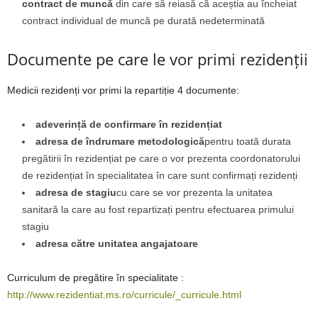
contract de muncă
din care să reiasă că aceștia au încheiat
contract individual de muncă pe durată nedeterminată
Documente pe care le vor primi rezidenții
Medicii rezidenți vor primi la repartiție 4 documente:
adeverință de confirmare în rezidențiat
adresa de îndrumare metodologică
pentru toată durata
pregătirii în rezidențiat pe care o vor prezenta coordonatorului
de rezidențiat în specialitatea în care sunt confirmați rezidenți
adresa de stagiu
cu care se vor prezenta la unitatea
sanitară la care au fost repartizați pentru efectuarea primului
stagiu
adresa către unitatea angajatoare
Curriculum de pregătire în specialitate :
http://www.rezidentiat.ms.ro/curricule/_curricule.html