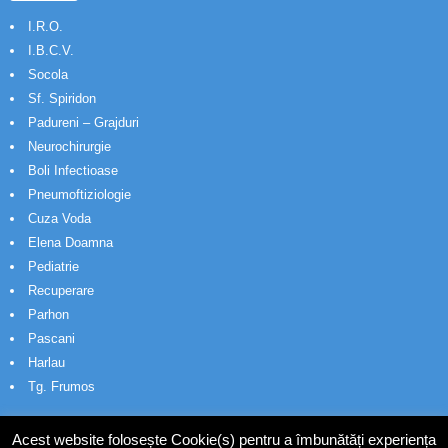
I.R.O.
I.B.C.V.
Socola
Sf. Spiridon
Padureni – Grajduri
Neurochirurgie
Boli Infectioase
Pneumoftiziologie
Cuza Voda
Elena Doamna
Pediatrie
Recuperare
Parhon
Pascani
Harlau
Tg. Frumos
Acest website folosește Cookie(s) pentru a îmbunătăți experiența