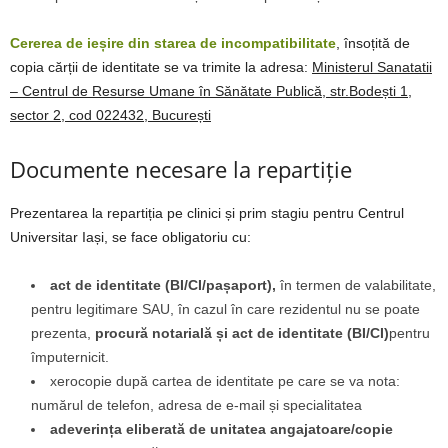
Cererea de ieșire din starea de incompatibilitate
, însoțită de
copia cărții de identitate se va trimite la adresa:
Ministerul Sanatatii
– Centrul de Resurse Umane în Sănătate Publică, str.Bodești 1,
sector 2, cod 022432, București
Documente necesare la repartiție
Prezentarea la repartiția pe clinici și prim stagiu pentru Centrul
Universitar Iași, se face obligatoriu cu:
act de identitate (BI/CI/pașaport),
în termen de valabilitate,
pentru legitimare SAU, în cazul în care rezidentul nu se poate
prezenta,
procură notarială și act de identitate (BI/CI)
pentru
împuternicit.
xerocopie după cartea de identitate pe care se va nota:
numărul de telefon, adresa de e-mail și specialitatea
adeverința eliberată de unitatea angajatoare/copie