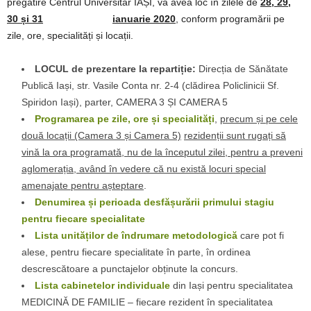
pregătire Centrul Universitar IAȘI, va avea loc în zilele de
28, 29,
30 și 31
ianuarie 2020
,
conform programării pe
zile, ore, specialități și locații.
LOCUL de prezentare la repartiție:
Direcția de Sănătate
Publică Iași, str. Vasile Conta nr. 2-4 (clădirea Policlinicii Sf.
Spiridon Iași), parter, CAMERA 3 ȘI CAMERA 5
Programarea pe zile, ore și specialități
,
precum și pe cele
două locații (Camera 3
și Camera 5)
rezidenții sunt rugați să
vină la ora programată, nu de la începutul zilei, pentru a preveni
aglomerația, având în vedere că nu există locuri special
amenajate pentru așteptare
.
Denumirea și perioada desfășurării primului stagiu
pentru fiecare specialitate
Lista unităților de îndrumare metodologică
care pot fi
alese, pentru fiecare specialitate în parte, în ordinea
descrescătoare a punctajelor obținute la concurs.
Lista cabinetelor individuale
din Iași pentru specialitatea
MEDICINĂ DE FAMILIE – fiecare rezident în specialitatea