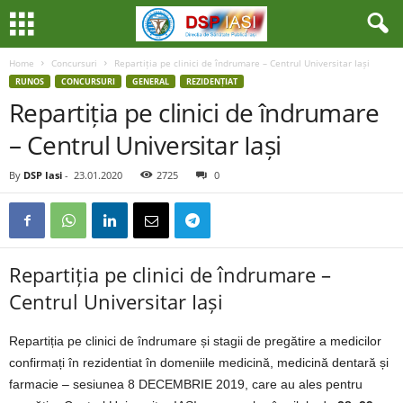
Home
Concursuri
Repartiția pe clinici de îndrumare – Centrul Universitar Iași
RUNOS
CONCURSURI
GENERAL
REZIDENȚIAT
Repartiția pe clinici de îndrumare
– Centrul Universitar Iași
By
DSP Iasi
-
23.01.2020
2725
0
Repartiția pe clinici de îndrumare –
Centrul Universitar Iași
Repartiția pe clinici de îndrumare și stagii de pregătire a medicilor
confirmați în rezidentiat în domeniile medicină, medicină dentară și
farmacie – sesiunea 8 DECEMBRIE 2019, care au ales pentru