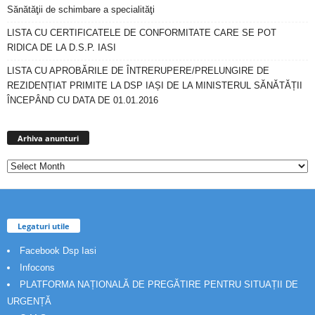
Sănătăţii de schimbare a specialităţi
LISTA CU CERTIFICATELE DE CONFORMITATE CARE SE POT
RIDICA DE LA D.S.P. IASI
LISTA CU APROBĂRILE DE ÎNTRERUPERE/PRELUNGIRE DE
REZIDENȚIAT PRIMITE LA DSP IAȘI DE LA MINISTERUL SĂNĂTĂȚII
ÎNCEPÂND CU DATA DE 01.01.2016
Arhiva
anunturi
Arhiva anunturi
Legaturi utile
Facebook Dsp Iasi
Infocons
PLATFORMA NAȚIONALĂ DE PREGĂTIRE PENTRU SITUAȚII DE
URGENȚĂ