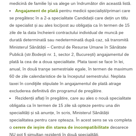
medicină de familie își va alege un îndrumător din această listă.
Angajament de plată
pentru medicii specialiști/primari care
se pregătesc în a 2-a specialitate Candidații care dețin un titlu
de specialist și au ales loc/post au obligația ca în termen de 15
zile de la data încheierii contractului individual de muncă pe
durată determinată sau nedeterminată după caz, să transmită
Ministerul Sănătății – Centrul de Resurse Umane în Sănătate
Publică (str.Bodești nr. 1, sector 2, București) angajamentul de
plată la cea de a doua specialitate. Plata taxei se face în lei,
anual, în două tranşe semestriale egale, în termen de maximum
60 de zile calendaristice de la începutul semestrului. Neplata
taxei în condiţiile stipulate în angajamentul de plată atrage
excluderea definitivă din programul de pregătire.
Rezidenții aflați în pregătire, care au ales o nouă specialitate
obligatia ca în termen de 15 zile să opteze pentru una din
specialități și să anunțe, în scris, Ministerul Sănătății
specialitatea pentru care opteaza. În acest sens se va completa
o
cerere de ieșire din starea de incompatibilitate
deoarece
NU pot fi simultan rezidenți în două specialități.