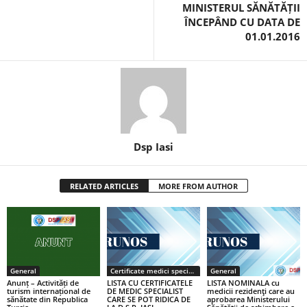
MINISTERUL SĂNĂTĂȚII
ÎNCEPÂND CU DATA DE
01.01.2016
Dsp Iasi
RELATED ARTICLES
MORE FROM AUTHOR
General
Certificate medici specialiști / primari
General
Anunț – Activități de
LISTA CU CERTIFICATELE
LISTA NOMINALA cu
turism internațional de
DE MEDIC SPECIALIST
medicii rezidenţi care au
sănătate din Republica
CARE SE POT RIDICA DE
aprobarea Ministerului