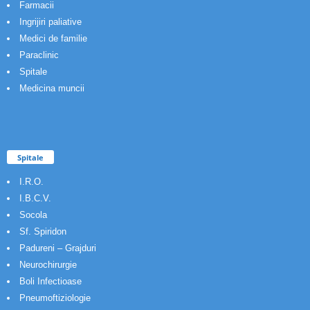
Farmacii
Ingrijiri paliative
Medici de familie
Paraclinic
Spitale
Medicina muncii
Spitale
I.R.O.
I.B.C.V.
Socola
Sf. Spiridon
Padureni – Grajduri
Neurochirurgie
Boli Infectioase
Pneumoftiziologie