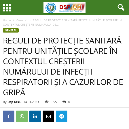
Home
General
REGULI DE PROTECȚIE SANITARĂ PENTRU UNITĂȚILE ȘCOLARE ÎN
CONTEXTUL CREȘTERII NUMĂRULUI DE...
GENERAL
REGULI DE PROTECȚIE SANITARĂ
PENTRU UNITĂȚILE ȘCOLARE ÎN
CONTEXTUL CREȘTERII
NUMĂRULUI DE INFECȚII
RESPIRATORII ȘI A CAZURILOR DE
GRIPĂ
By
Dsp Iasi
-
14.01.2023
1555
0