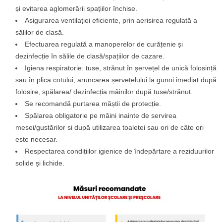
și evitarea aglomerării spațiilor închise.
Asigurarea ventilației eficiente, prin aerisirea regulată a
sălilor de clasă.
Efectuarea regulată a manoperelor de curățenie și
dezinfecție în sălile de clasă/spațiilor de cazare.
Igiena respiratorie: tuse, strănut în șervețel de unică folosință
sau în plica cotului, aruncarea șervețelului la gunoi imediat după
folosire, spălarea/ dezinfecția mâinilor după tuse/strănut.
Se recomandă purtarea măștii de protecție.
Spălarea obligatorie pe mâini inainte de servirea
mesei/gustărilor si după utilizarea toaletei sau ori de câte ori
este necesar.
Respectarea condițiilor igienice de îndepărtare a reziduurilor
solide și lichide.