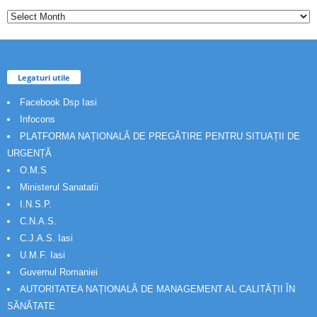
Legaturi utile
Facebook Dsp Iasi
Infocons
PLATFORMA NAȚIONALĂ DE PREGĂTIRE PENTRU SITUAȚII DE
URGENȚĂ
O.M.S
Ministerul Sanatatii
I.N.S.P.
C.N.A.S.
C.J.A.S. Iasi
U.M.F. Iasi
Guvernul Romaniei
AUTORITATEA NAȚIONALĂ DE MANAGEMENT AL CALITĂȚII ÎN
SĂNĂTATE