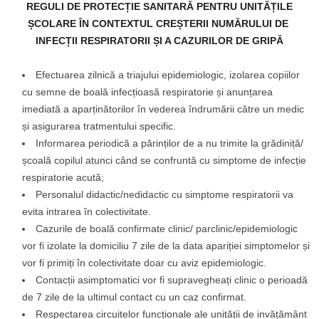
REGULI DE PROTECȚIE SANITARĂ PENTRU UNITĂȚILE
ȘCOLARE
ÎN CONTEXTUL CREȘTERII NUMĂRULUI DE
INFECȚII RESPIRATORII ȘI A CAZURILOR DE GRIPĂ
Efectuarea zilnică a triajului epidemiologic, izolarea copiilor
cu semne de boală infecțioasă respiratorie și anunțarea
imediată a aparținătorilor în vederea îndrumării către un medic
și asigurarea tratmentului specific.
Informarea periodică a părinților de a nu trimite la grădiniță/
școală copilul atunci când se confruntă cu simptome de infecție
respiratorie acută;
Personalul didactic/nedidactic cu simptome respiratorii va
evita intrarea în colectivitate.
Cazurile de boală confirmate clinic/ parclinic/epidemiologic
vor fi izolate la domiciliu 7 zile de la data apariției simptomelor și
vor fi primiți în colectivitate doar cu aviz epidemiologic.
Contacții asimptomatici vor fi supravegheați clinic o perioadă
de 7 zile de la ultimul contact cu un caz confirmat.
Respectarea circuitelor funcționale ale unității de invățământ