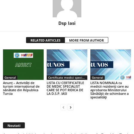
Dsp Iasi
RELATED ARTICLES
MORE FROM AUTHOR
General
Certificate medici specialiști / primari
General
Anunț – Activități de
LISTA CU CERTIFICATELE
LISTA NOMINALA cu
turism internațional de
DE MEDIC SPECIALIST
medicii rezidenţi care au
sănătate din Republica
CARE SE POT RIDICA DE
aprobarea Ministerului
Turcia
LA D.S.P. IASI
Sănătăţii de schimbare a
specialităţi
Noutati