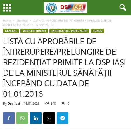
Home
General
LISTA CU APROBĂRILE DE ÎNTRERUPERE/PRELUNGIRE DE
REZIDENȚIAT PRIMITE LA DSP IAȘI DE...
GENERAL
MEDICI REZIDENTI
INTRERUPERI / PRELUNGIRI
RUNOS
LISTA CU APROBĂRILE DE
ÎNTRERUPERE/PRELUNGIRE DE
REZIDENȚIAT PRIMITE LA DSP IAȘI
DE LA MINISTERUL SĂNĂTĂȚII
ÎNCEPÂND CU DATA DE
01.01.2016
By
Dsp Iasi
-
16.01.2023
840
0