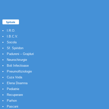
Spitale
I.R.O.
I.B.C.V.
Socola
Sf. Spiridon
Padureni – Grajduri
Neurochirurgie
Boli Infectioase
Pneumoftiziologie
Cuza Voda
Elena Doamna
Pediatrie
Recuperare
Parhon
Pascani