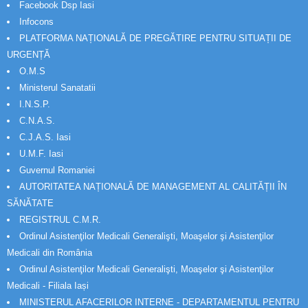
Facebook Dsp Iasi
Infocons
PLATFORMA NAȚIONALĂ DE PREGĂTIRE PENTRU SITUAȚII DE
URGENȚĂ
O.M.S
Ministerul Sanatatii
I.N.S.P.
C.N.A.S.
C.J.A.S. Iasi
U.M.F. Iasi
Guvernul Romaniei
AUTORITATEA NAȚIONALĂ DE MANAGEMENT AL CALITĂȚII ÎN
SĂNĂTATE
REGISTRUL C.M.R.
Ordinul Asistenţilor Medicali Generalişti, Moaşelor şi Asistenţilor
Medicali din România
Ordinul Asistenţilor Medicali Generalişti, Moaşelor şi Asistenţilor
Medicali - Filiala Iași
MINISTERUL AFACERILOR INTERNE - DEPARTAMENTUL PENTRU