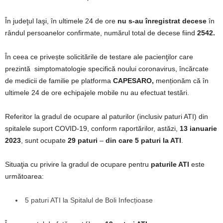
În judeţul Iaşi, în ultimele 24 de ore
nu s-au înregistrat decese
în
rândul persoanelor confirmate, numărul total de decese fiind
2542.
În ceea ce privește solicitările de testare ale pacienţilor care
prezintă simptomatologie specifică noului coronavirus, încărcate
de medicii de familie pe platforma
CAPESARO,
menționăm că în
ultimele 24 de ore echipajele mobile nu au efectuat testări.
Referitor la gradul de ocupare al paturilor (inclusiv paturi ATI) din
spitalele suport COVID-19, conform raportărilor, astăzi,
13 ianuarie
2023
, sunt ocupate
29 paturi
–
din care 5 paturi la ATI
.
Situaţia cu privire la gradul de ocupare pentru
paturile ATI
este
următoarea:
5 paturi ATI la Spitalul de Boli Infecțioase