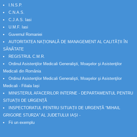
I.N.S.P.
C.N.A.S.
C.J.A.S. Iasi
U.M.F. Iasi
Guvernul Romaniei
AUTORITATEA NAȚIONALĂ DE MANAGEMENT AL CALITĂȚII ÎN
SĂNĂTATE
REGISTRUL C.M.R.
Ordinul Asistenţilor Medicali Generalişti, Moaşelor şi Asistenţilor
Medicali din România
Ordinul Asistenţilor Medicali Generalişti, Moaşelor şi Asistenţilor
Medicali - Filiala Iași
MINISTERUL AFACERILOR INTERNE - DEPARTAMENTUL PENTRU
SITUAȚII DE URGENȚĂ
INSPECTORATUL PENTRU SITUAȚII DE URGENȚĂ “MIHAIL
GRIGORE STURZA” AL JUDETULUI IAȘI -
Fii un exemplu