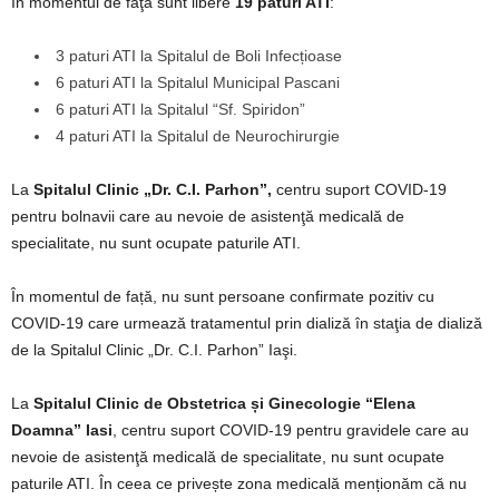
În momentul de faţă sunt libere
19 paturi ATI
:
3 paturi ATI la Spitalul de Boli Infecțioase
6 paturi ATI la Spitalul Municipal Pascani
6 paturi ATI la Spitalul “Sf. Spiridon”
4 paturi ATI la Spitalul de Neurochirurgie
La
Spitalul Clinic „Dr. C.I. Parhon”,
centru suport COVID-19
pentru bolnavii care au nevoie de asistenţă medicală de
specialitate, nu sunt ocupate paturile ATI.
În momentul de față, nu sunt persoane confirmate pozitiv cu
COVID-19 care urmează tratamentul prin dializă în staţia de dializă
de la Spitalul Clinic „Dr. C.I. Parhon” Iaşi.
La
Spitalul Clinic de Obstetrica și Ginecologie “Elena
Doamna” Iasi
, centru suport COVID-19 pentru gravidele care au
nevoie de asistenţă medicală de specialitate, nu sunt ocupate
paturile ATI. În ceea ce privește zona medicală menționăm că nu