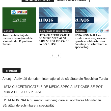
General
Certificate medici specialiști / primari
General
Anunț – Activități de
LISTA CU CERTIFICATELE
LISTA NOMINALA cu
turism internațional de
DE MEDIC SPECIALIST
medicii rezidenţi care au
sănătate din Republica
CARE SE POT RIDICA DE
aprobarea Ministerului
Turcia
LA D.S.P. IASI
Sănătăţii de schimbare a
specialităţi
Noutati
Anunț – Activități de turism internațional de sănătate din Republica Turcia
LISTA CU CERTIFICATELE DE MEDIC SPECIALIST CARE SE POT
RIDICA DE LA D.S.P. IASI
LISTA NOMINALA cu medicii rezidenţi care au aprobarea Ministerului
Sănătăţii de schimbare a specialităţi