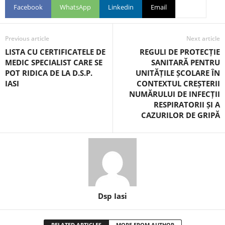
Facebook
WhatsApp
Linkedin
Email
Previous article
Next article
LISTA CU CERTIFICATELE DE
REGULI DE PROTECȚIE
MEDIC SPECIALIST CARE SE
SANITARĂ PENTRU
POT RIDICA DE LA D.S.P.
UNITĂȚILE ȘCOLARE ÎN
IASI
CONTEXTUL CREȘTERII
NUMĂRULUI DE INFECȚII
RESPIRATORII ȘI A
CAZURILOR DE GRIPĂ
Dsp Iasi
RELATED ARTICLES
MORE FROM AUTHOR