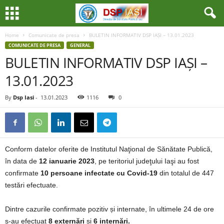
Home
Comunicate de presa
BULETIN INFORMATIV DSP IAȘI – 13.01.2023
COMUNICATE DE PRESA
GENERAL
BULETIN INFORMATIV DSP IAȘI –
13.01.2023
By
Dsp Iasi
-
13.01.2023
1116
0
Conform datelor oferite de Institutul Naţional de Sănătate Publică,
în data de
12 ianuarie 2023
, pe teritoriul judeţului Iaşi au fost
confirmate
10 persoane infectate cu Covid-19
din totalul de 447
testări efectuate.
Dintre cazurile confirmate pozitiv și internate, în ultimele 24 de ore
s-au efectuat
8 externări
și
6 internări.