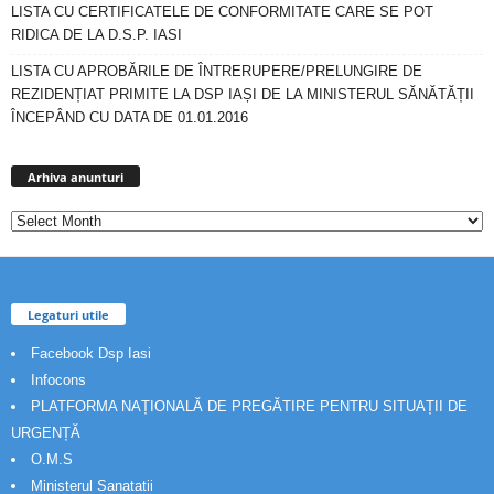
LISTA CU CERTIFICATELE DE CONFORMITATE CARE SE POT
RIDICA DE LA D.S.P. IASI
LISTA CU APROBĂRILE DE ÎNTRERUPERE/PRELUNGIRE DE
REZIDENȚIAT PRIMITE LA DSP IAȘI DE LA MINISTERUL SĂNĂTĂȚII
ÎNCEPÂND CU DATA DE 01.01.2016
Arhiva
anunturi
Arhiva anunturi
Legaturi utile
Facebook Dsp Iasi
Infocons
PLATFORMA NAȚIONALĂ DE PREGĂTIRE PENTRU SITUAȚII DE
URGENȚĂ
O.M.S
Ministerul Sanatatii