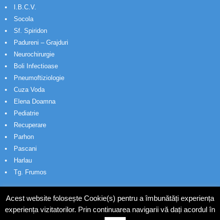
I.B.C.V.
Socola
Sf. Spiridon
Padureni – Grajduri
Neurochirurgie
Boli Infectioase
Pneumoftiziologie
Cuza Voda
Elena Doamna
Pediatrie
Recuperare
Parhon
Pascani
Harlau
Tg. Frumos
Acest website folosește Cookie(s) pentru a îmbunătăți experiența
experiența vizitatorilor. Prin continuarea navigarii vă dați acordul în