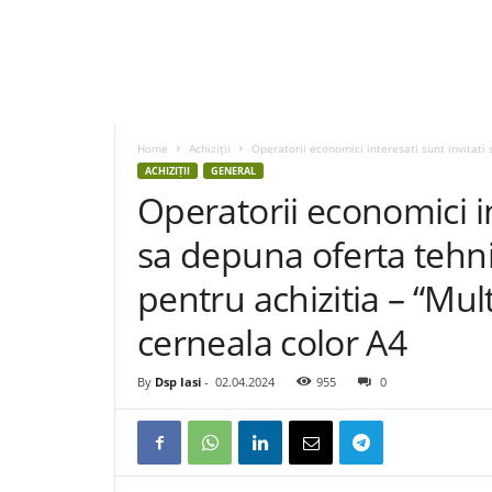
D
S
P
Home
Achiziții
Operatorii economici interesati sunt invitati 
I
ACHIZIȚII
GENERAL
a
Operatorii economici in
s
i
sa depuna oferta tehni
pentru achizitia – “Mult
cerneala color A4
By
Dsp Iasi
-
02.04.2024
955
0