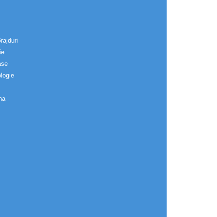
rajduri
ie
ase
logie
na