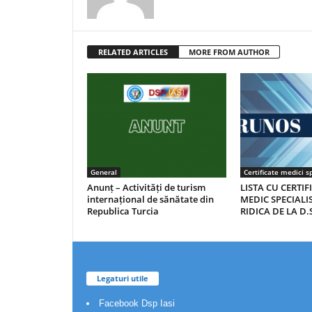
RELATED ARTICLES
MORE FROM AUTHOR
General
Certificate medici sp
Anunț – Activități de turism
LISTA CU CERTIF
internațional de sănătate din
MEDIC SPECIALIS
Republica Turcia
RIDICA DE LA D.S
Legaturi utile
Facebook Dsp Iasi