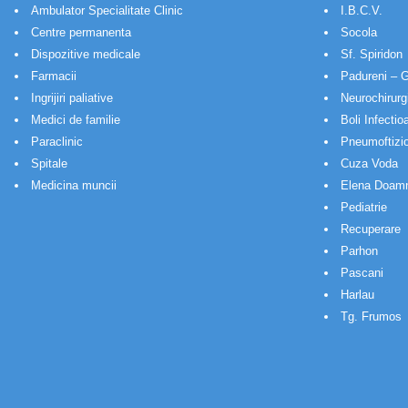
Ambulator Specialitate Clinic
I.B.C.V.
Centre permanenta
Socola
Dispozitive medicale
Sf. Spiridon
Farmacii
Padureni – G
Ingrijiri paliative
Neurochirurg
Medici de familie
Boli Infectio
Paraclinic
Pneumoftizio
Spitale
Cuza Voda
Medicina muncii
Elena Doam
Pediatrie
Recuperare
Parhon
Pascani
Harlau
Tg. Frumos