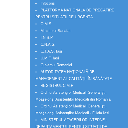
Infocons
PLATFORMA NAȚIONALĂ DE PREGĂTIRE
PENTRU SITUAȚII DE URGENȚĂ
O.M.S
Ministerul Sanatatii
I.N.S.P.
C.N.A.S.
C.J.A.S. Iasi
U.M.F. Iasi
Guvernul Romaniei
AUTORITATEA NAȚIONALĂ DE
MANAGEMENT AL CALITĂȚII ÎN SĂNĂTATE
REGISTRUL C.M.R.
Ordinul Asistenţilor Medicali Generalişti,
Moaşelor şi Asistenţilor Medicali din România
Ordinul Asistenţilor Medicali Generalişti,
Moaşelor şi Asistenţilor Medicali - Filiala Iași
MINISTERUL AFACERILOR INTERNE -
DEPARTAMENTUL PENTRU SITUAȚII DE