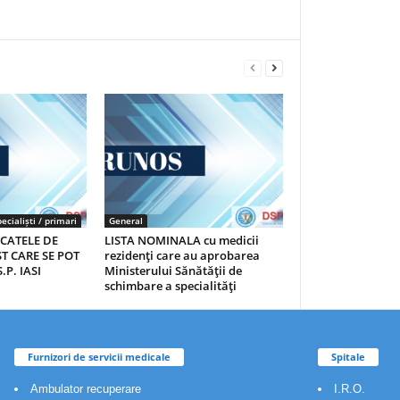
ecialiști / primari
General
ICATELE DE
LISTA NOMINALA cu medicii
T CARE SE POT
rezidenţi care au aprobarea
.P. IASI
Ministerului Sănătăţii de
schimbare a specialităţi
Furnizori de servicii medicale
Spitale
Ambulator recuperare
I.R.O.