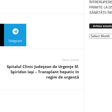
ÎNTRERUPERE
PRIMITE LA D
SĂNĂTĂȚII ÎN
Arhiva anuntu
Telegram
Next article
Spitalul Clinic Judeţean de Urgenţe Sf.
Spiridon Iaşi – Transplant hepatic în
regim de urgență