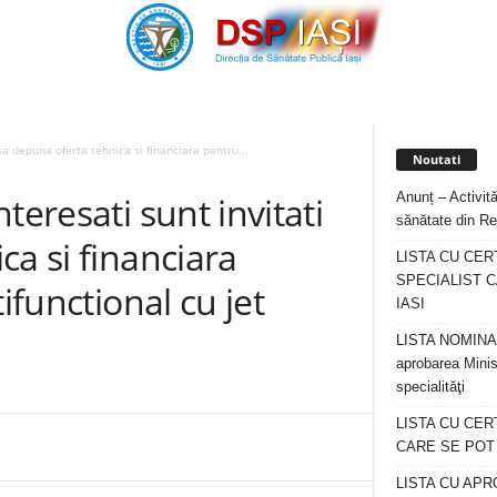
sa depuna oferta tehnica si financiara pentru...
Noutati
Anunț – Activită
teresati sunt invitati
sănătate din Re
ca si financiara
LISTA CU CER
SPECIALIST C
ifunctional cu jet
IASI
LISTA NOMINALA
aprobarea Minis
specialităţi
LISTA CU CE
CARE SE POT R
LISTA CU APR