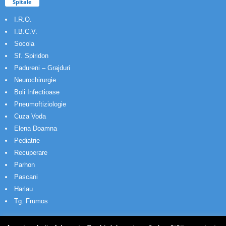
Spitale
I.R.O.
I.B.C.V.
Socola
Sf. Spiridon
Padureni – Grajduri
Neurochirurgie
Boli Infectioase
Pneumoftiziologie
Cuza Voda
Elena Doamna
Pediatrie
Recuperare
Parhon
Pascani
Harlau
Tg. Frumos