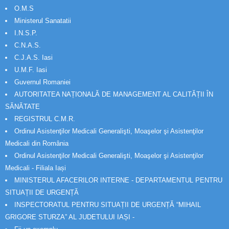
O.M.S
Ministerul Sanatatii
I.N.S.P.
C.N.A.S.
C.J.A.S. Iasi
U.M.F. Iasi
Guvernul Romaniei
AUTORITATEA NAȚIONALĂ DE MANAGEMENT AL CALITĂȚII ÎN
SĂNĂTATE
REGISTRUL C.M.R.
Ordinul Asistenţilor Medicali Generalişti, Moaşelor şi Asistenţilor
Medicali din România
Ordinul Asistenţilor Medicali Generalişti, Moaşelor şi Asistenţilor
Medicali - Filiala Iași
MINISTERUL AFACERILOR INTERNE - DEPARTAMENTUL PENTRU
SITUAȚII DE URGENȚĂ
INSPECTORATUL PENTRU SITUAȚII DE URGENȚĂ “MIHAIL
GRIGORE STURZA” AL JUDETULUI IAȘI -