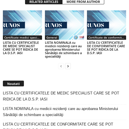
RELATED ARTICLES
MORE FROM AUTHOR
Certificate medici specialiști / primari
General
Certificate de conformitate
LISTA CU CERTIFICATELE
LISTA NOMINALA cu
LISTA CU CERTIFICATELE
DE MEDIC SPECIALIST
medicii rezidenţi care au
DE CONFORMITATE CARE
CARE SE POT RIDICA DE
aprobarea Ministerului
SE POT RIDICA DE LA
LA D.S.P. IASI
Sănătăţii de schimbare a
D.S.P. IASI
specialităţi
Noutati
LISTA CU CERTIFICATELE DE MEDIC SPECIALIST CARE SE POT
RIDICA DE LA D.S.P. IASI
LISTA NOMINALA cu medicii rezidenţi care au aprobarea Ministerului
Sănătăţii de schimbare a specialităţi
LISTA CU CERTIFICATELE DE CONFORMITATE CARE SE POT