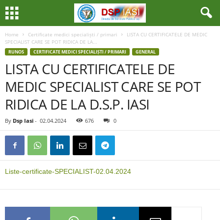
Home
Certificate medici specialiști / primari
LISTA CU CERTIFICATELE DE MEDIC
SPECIALIST CARE SE POT RIDICA DE LA...
RUNOS
CERTIFICATE MEDICI SPECIALIȘTI / PRIMARI
GENERAL
LISTA CU CERTIFICATELE DE
MEDIC SPECIALIST CARE SE POT
RIDICA DE LA D.S.P. IASI
By
Dsp Iasi
-
02.04.2024
676
0
Liste-certificate-SPECIALIST-02.04.2024